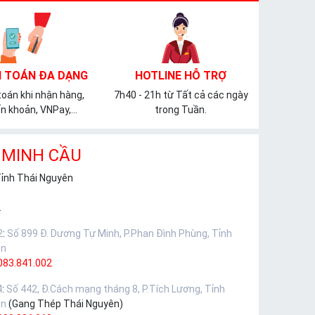
 TOÁN ĐA DẠNG
HOTLINE HỖ TRỢ
oán khi nhận hàng,
7h40 - 21h từ Tất cả các ngày
n khoản, VNPay,...
trong Tuần.
 MINH CẦU
Tỉnh Thái Nguyên
.
2
:
Số 899 Đ. Dương Tự Minh, P.Phan Đình Phùng, Tỉnh
ên
083.841.002
4
:
Số 442, Đ.Cách mạng tháng 8, P.Tích Lương, Tỉnh
ên
(Gang Thép Thái Nguyên)