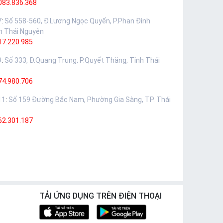
083.836.368
7
:
Số 558-560, Đ.Lương Ngọc Quyến, P.Phan Đình
h Thái Nguyên
17.220.985
9
:
Số 333, Đ.Quang Trung, P.Quyết Thắng, Tỉnh Thái
74.980.706
11
:
Số 159 Đường Bắc Nam, Phường Gia Sàng, TP. Thái
62.301.187
TẢI ỨNG DỤNG TRÊN ĐIỆN THOẠI