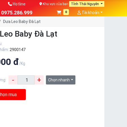
Hotline
Khu vực của bạn
Tỉnh Thái Nguyên
0975.286.999
0
Tài khoản
Dưa Leo Baby Đà Lạt
Leo Baby Đà Lạt
u:
phẩm:
2900147
000 đ
/Kg
-
+
ợng:
Chọn nhanh
họn mua