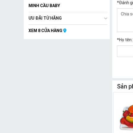
*
Đánh g
MINH CẦU BABY
ƯU ĐÃI TỪ HÃNG
XEM 8 CỬA HÀNG
*
Họ tên:
Sản p