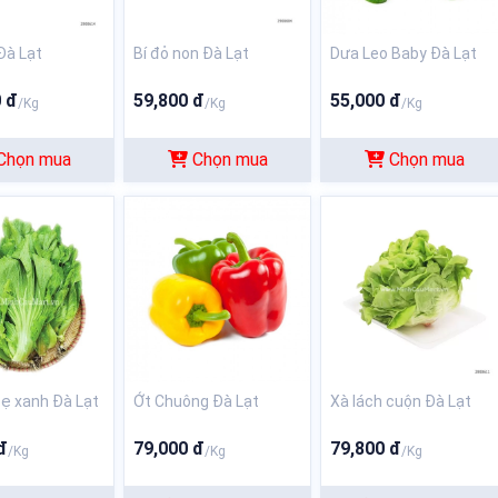
Đà Lạt
Bí đỏ non Đà Lạt
Dưa Leo Baby Đà Lạt
 đ
59,800 đ
55,000 đ
/Kg
/Kg
/Kg
Chọn mua
Chọn mua
Chọn mua
bẹ xanh Đà Lạt
Ớt Chuông Đà Lạt
Xà lách cuộn Đà Lạt
đ
79,000 đ
79,800 đ
/Kg
/Kg
/Kg