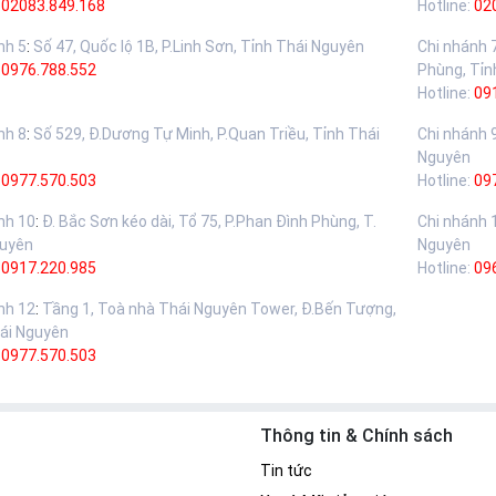
02083.849.168
Hotline:
02
nh 5
:
Số 47, Quốc lộ 1B, P.Linh Sơn, Tỉnh Thái Nguyên
Chi nhánh 
:
0976.788.552
Phùng, Tỉn
Hotline:
09
nh 8
:
Số 529, Đ.Dương Tự Minh, P.Quan Triều, Tỉnh Thái
Chi nhánh 
Nguyên
:
0977.570.503
Hotline:
09
nh 10
:
Đ. Bắc Sơn kéo dài, Tổ 75, P.Phan Đình Phùng, T.
Chi nhánh 
guyên
Nguyên
:
0917.220.985
Hotline:
09
nh 12
:
Tầng 1, Toà nhà Thái Nguyên Tower, Đ.Bến Tượng,
ái Nguyên
:
0977.570.503
Thông tin & Chính sách
Tin tức