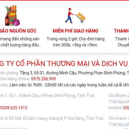
BẢO NGUỒN GỐC
MIỄN PHÍ GIAO HÀNG
THANH
 mang đến những sản
Trong vòng 2 giờ, Cho đơn hàng
Thanh t
chất lượng hàng đầu.
trên 300k, <5kg và <5km.
Chuyể
G TY CỔ PHẦN THƯƠNG MẠI VÀ DỊCH VỤ
 văn phòng:
Tầng 3, Số 01, đường Minh Cầu, Phường Phan Đình Phùng, 
 Bán Hàng Online:
0975.286.999
việc:
Làm việc từ 7h00 - 22h00 tất cả các ngày trong tuần, kể cả lễ tết
nh 1
:
Số 1, Đ.Minh Cầu, P.Phan Đình Phùng, Tỉnh Thái
Chi Nhánh 
Thái Nguy
0208.625.1512
Hotline:
02
nh 3
:
Số 568, Đ.Cách mạng tháng 8, P. Gia Sàng, Tỉnh Thái
Chi nhánh 
Thái Nguy