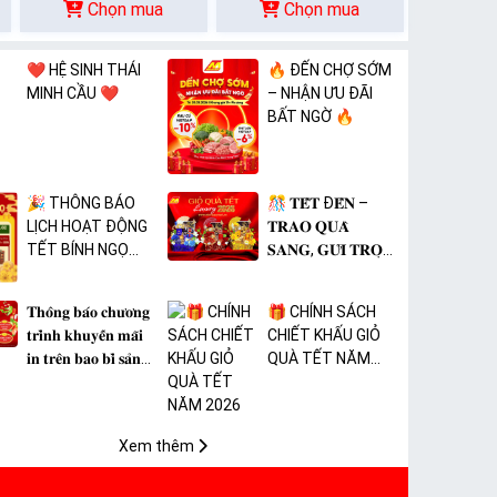
Chọn mua
Chọn mua
❤️ HỆ SINH THÁI
🔥 ĐẾN CHỢ SỚM
MINH CẦU ❤️
– NHẬN ƯU ĐÃI
BẤT NGỜ 🔥
🎉 THÔNG BÁO
🎊 𝐓𝐄̂́𝐓 Đ𝐄̂́𝐍 –
LỊCH HOẠT ĐỘNG
𝐓𝐑𝐀𝐎 𝐐𝐔𝐀̀
TẾT BÍNH NGỌ
𝐒𝐀𝐍𝐆, 𝐆𝐔̛̉𝐈 𝐓𝐑𝐎̣𝐍
2026 🎉
𝐓𝐀̂𝐌 𝐘́ 🎊
𝐓𝐡𝐨̂𝐧𝐠 𝐛𝐚́𝐨 𝐜𝐡𝐮̛𝐨̛𝐧𝐠
🎁 CHÍNH SÁCH
𝐭𝐫𝐢̀𝐧𝐡 𝐤𝐡𝐮𝐲𝐞̂́𝐧 𝐦𝐚̃𝐢
CHIẾT KHẤU GIỎ
𝐢𝐧 𝐭𝐫𝐞̂𝐧 𝐛𝐚𝐨 𝐛𝐢̀ 𝐬𝐚̉𝐧
QUÀ TẾT NĂM
𝐩𝐡𝐚̂̉𝐦 𝐌𝐀̀𝐍𝐆 𝐁𝐎̣𝐂
2026
𝐓𝐇𝐔̛̣𝐂 𝐏𝐇𝐀̂̉𝐌 𝐏𝐕𝐂
𝐌𝐈𝐂𝐀
Xem thêm