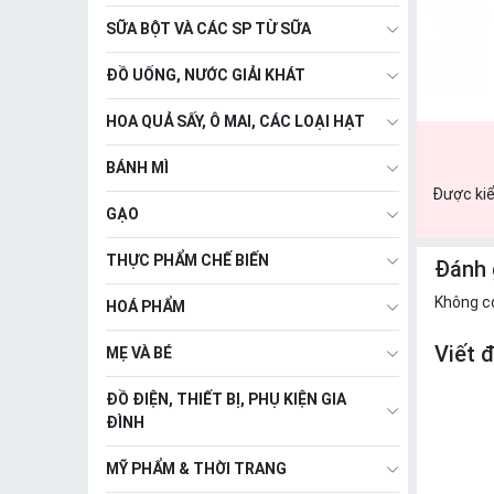
SỮA BỘT VÀ CÁC SP TỪ SỮA
ĐỒ UỐNG, NƯỚC GIẢI KHÁT
HOA QUẢ SẤY, Ô MAI, CÁC LOẠI HẠT
BÁNH MÌ
Được kiể
GẠO
THỰC PHẨM CHẾ BIẾN
Đánh 
Không c
HOÁ PHẨM
Viết 
MẸ VÀ BÉ
ĐỒ ĐIỆN, THIẾT BỊ, PHỤ KIỆN GIA
ĐÌNH
MỸ PHẨM & THỜI TRANG