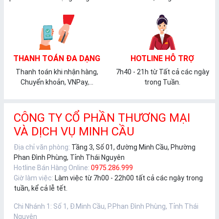
THANH TOÁN ĐA DẠNG
HOTLINE HỖ TRỢ
Thanh toán khi nhận hàng,
7h40 - 21h từ Tất cả các ngày
Chuyển khoản, VNPay,...
trong Tuần.
CÔNG TY CỔ PHẦN THƯƠNG MẠI
VÀ DỊCH VỤ MINH CẦU
Địa chỉ văn phòng:
Tầng 3, Số 01, đường Minh Cầu, Phường
Phan Đình Phùng, Tỉnh Thái Nguyên
Hotline Bán Hàng Online:
0975.286.999
Giờ làm việc:
Làm việc từ 7h00 - 22h00 tất cả các ngày trong
tuần, kể cả lễ tết.
Chi Nhánh 1
:
Số 1, Đ.Minh Cầu, P.Phan Đình Phùng, Tỉnh Thái
Nguyên