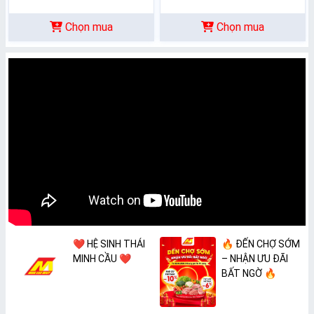
Chọn mua
Chọn mua
❤️ HỆ SINH THÁI
🔥 ĐẾN CHỢ SỚM
MINH CẦU ❤️
– NHẬN ƯU ĐÃI
BẤT NGỜ 🔥