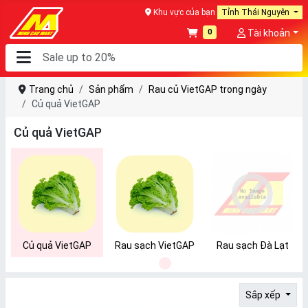
Khu vực của bạn
Tỉnh Thái Nguyên
0
Tài khoản
Trang chủ
Sản phẩm
Rau củ VietGAP trong ngày
Củ quả VietGAP
Củ quả VietGAP
Củ quả VietGAP
Rau sạch VietGAP
Rau sạch Đà Lạt
1
Sắp xếp