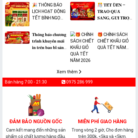
🎉 THÔNG BÁO
🎊 𝐓𝐄̂́𝐓 Đ𝐄̂́𝐍 –
LỊCH HOẠT ĐỘNG
𝐓𝐑𝐀𝐎 𝐐𝐔𝐀̀
TẾT BÍNH NGỌ
𝐒𝐀𝐍𝐆, 𝐆𝐔̛̉𝐈 𝐓𝐑𝐎̣𝐍
2026 🎉
𝐓𝐀̂𝐌 𝐘́ 🎊
𝐓𝐡𝐨̂𝐧𝐠 𝐛𝐚́𝐨 𝐜𝐡𝐮̛𝐨̛𝐧𝐠
🎁 CHÍNH SÁCH
𝐭𝐫𝐢̀𝐧𝐡 𝐤𝐡𝐮𝐲𝐞̂́𝐧 𝐦𝐚̃𝐢
CHIẾT KHẤU GIỎ
𝐢𝐧 𝐭𝐫𝐞̂𝐧 𝐛𝐚𝐨 𝐛𝐢̀ 𝐬𝐚̉𝐧
QUÀ TẾT NĂM
𝐩𝐡𝐚̂̉𝐦 𝐌𝐀̀𝐍𝐆 𝐁𝐎̣𝐂
2026
𝐓𝐇𝐔̛̣𝐂 𝐏𝐇𝐀̂̉𝐌
𝐏𝐕𝐂 𝐌𝐈𝐂𝐀
Xem thêm
Bán hàng 7:00 - 21:30
0975 286 999
ĐẢM BẢO NGUỒN GỐC
MIỄN PHÍ GIAO HÀNG
Cam kết mang đến những sản
Trong vòng 2 giờ, Cho đơn hàng
phẩm có chất lượng hàng đầu.
trên 300k, <5kg và <5km.