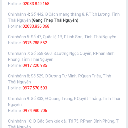
Hotline:
02083.849.168
Chi nhánh 4
:
Số 442, Đ.Cách mạng tháng 8, P.Tích Lương, Tỉnh
Thái Nguyên
(Gang Thép Thái Nguyên)
Hotline:
02083.836.368
Chi nhánh 5
:
Số 47, Quốc lộ 1B, P.Linh Sơn, Tỉnh Thái Nguyên
Hotline:
0976.788.552
Chi nhánh 7
:
Số 558-560, Đ.Lương Ngọc Quyến, P.Phan Đình
Phùng, Tỉnh Thái Nguyên
Hotline:
0917.220.985
Chi nhánh 8
:
Số 529, Đ.Dương Tự Minh, P.Quan Triều, Tỉnh
Thái Nguyên
Hotline:
0977.570.503
Chi nhánh 9
:
Số 333, Đ.Quang Trung, P.Quyết Thắng, Tỉnh Thái
Nguyên
Hotline:
0974.980.706
Chi nhánh 10
:
Đ. Bắc Sơn kéo dài, Tổ 75, P.Phan Đình Phùng, T.
Thái Nguyên