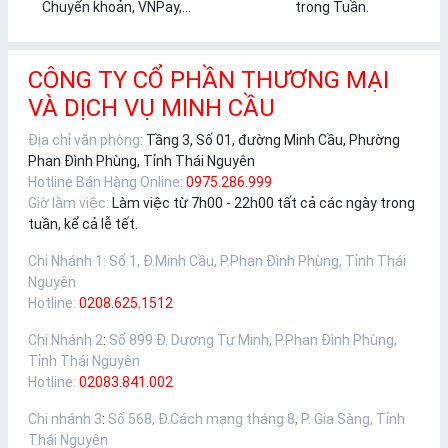
Chuyển khoản, VNPay,...
trong Tuần.
CÔNG TY CỔ PHẦN THƯƠNG MẠI
VÀ DỊCH VỤ MINH CẦU
Địa chỉ văn phòng:
Tầng 3, Số 01, đường Minh Cầu, Phường
Phan Đình Phùng, Tỉnh Thái Nguyên
Hotline Bán Hàng Online:
0975.286.999
Giờ làm việc:
Làm việc từ 7h00 - 22h00 tất cả các ngày trong
tuần, kể cả lễ tết.
Chi Nhánh 1
:
Số 1, Đ.Minh Cầu, P.Phan Đình Phùng, Tỉnh Thái
Nguyên
Hotline:
0208.625.1512
Chi Nhánh 2
:
Số 899 Đ. Dương Tự Minh, P.Phan Đình Phùng,
Tỉnh Thái Nguyên
Hotline:
02083.841.002
Chi nhánh 3
:
Số 568, Đ.Cách mạng tháng 8, P. Gia Sàng, Tỉnh
Thái Nguyên