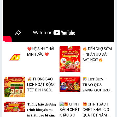
❤️ HỆ SINH THÁI
🔥 ĐẾN CHỢ SỚM
MINH CẦU ❤️
– NHẬN ƯU ĐÃI
BẤT NGỜ 🔥
🎉 THÔNG BÁO
🎊 𝐓𝐄̂́𝐓 Đ𝐄̂́𝐍 –
LỊCH HOẠT ĐỘNG
𝐓𝐑𝐀𝐎 𝐐𝐔𝐀̀
TẾT BÍNH NGỌ
𝐒𝐀𝐍𝐆, 𝐆𝐔̛̉𝐈 𝐓𝐑𝐎̣𝐍
2026 🎉
𝐓𝐀̂𝐌 𝐘́ 🎊
𝐓𝐡𝐨̂𝐧𝐠 𝐛𝐚́𝐨 𝐜𝐡𝐮̛𝐨̛𝐧𝐠
🎁 CHÍNH SÁCH
𝐭𝐫𝐢̀𝐧𝐡 𝐤𝐡𝐮𝐲𝐞̂́𝐧 𝐦𝐚̃𝐢
CHIẾT KHẤU GIỎ
𝐢𝐧 𝐭𝐫𝐞̂𝐧 𝐛𝐚𝐨 𝐛𝐢̀ 𝐬𝐚̉𝐧
QUÀ TẾT NĂM