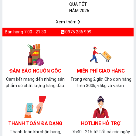
𝐩𝐡𝐚̂̉𝐦 𝐌𝐀̀𝐍𝐆 𝐁𝐎̣𝐂
2026
𝐓𝐇𝐔̛̣𝐂 𝐏𝐇𝐀̂̉𝐌
𝐏𝐕𝐂 𝐌𝐈𝐂𝐀
Xem thêm
Bán hàng 7:00 - 21:30
0975 286 999
ĐẢM BẢO NGUỒN GỐC
MIỄN PHÍ GIAO HÀNG
Cam kết mang đến những sản
Trong vòng 2 giờ, Cho đơn hàng
phẩm có chất lượng hàng đầu.
trên 300k, <5kg và <5km.
THANH TOÁN ĐA DẠNG
HOTLINE HỖ TRỢ
Thanh toán khi nhận hàng,
7h40 - 21h từ Tất cả các ngày