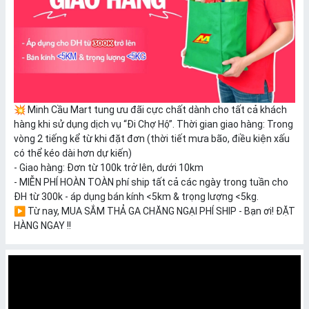
💥 Minh Cầu Mart tung ưu đãi cực chất dành cho tất cả khách
hàng khi sử dụng dịch vụ “Đi Chợ Hộ”.
Thời gian giao hàng: Trong
vòng 2 tiếng kể từ khi đặt đơn (thời tiết mưa bão, điều kiện xấu
có thể kéo dài hơn dự kiến)
- Giao hàng: Đơn từ 100k trở lên, dưới 10km
- MIỄN PHÍ HOÀN TOÀN phí ship tất cả các ngày trong tuần cho
ĐH từ 300k - áp dụng bán kính <5km & trọng lượng <5kg.
▶ Từ nay, MUA SẮM THẢ GA CHĂNG NGẠI PHÍ SHIP - Bạn ơi! ĐẶT
HÀNG NGAY !!