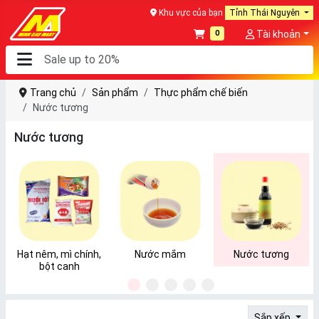
Khu vực của bạn
Tỉnh Thái Nguyên
0
Tài khoản
Trang chủ
Sản phẩm
Thực phẩm chế biến
Nước tương
Nước tương
Hạt nêm, mì chính,
Nước mắm
Nước tương
bột canh
1
2
3
4
5
Sắp xếp