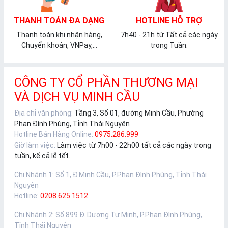
THANH TOÁN ĐA DẠNG
HOTLINE HỖ TRỢ
Thanh toán khi nhận hàng,
7h40 - 21h từ Tất cả các ngày
Chuyển khoản, VNPay,...
trong Tuần.
CÔNG TY CỔ PHẦN THƯƠNG MẠI
VÀ DỊCH VỤ MINH CẦU
Địa chỉ văn phòng:
Tầng 3, Số 01, đường Minh Cầu, Phường
Phan Đình Phùng, Tỉnh Thái Nguyên
Hotline Bán Hàng Online:
0975.286.999
Giờ làm việc:
Làm việc từ 7h00 - 22h00 tất cả các ngày trong
tuần, kể cả lễ tết.
Chi Nhánh 1
:
Số 1, Đ.Minh Cầu, P.Phan Đình Phùng, Tỉnh Thái
Nguyên
Hotline:
0208.625.1512
Chi Nhánh 2
:
Số 899 Đ. Dương Tự Minh, P.Phan Đình Phùng,
Tỉnh Thái Nguyên