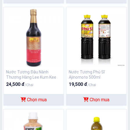
Nước Tương Đậu Nành
N­ước Tương Phú Sĩ
Thượng Hàng Lee Kum Kee
Ajinomoto 500ml
500ml
24,500 đ
19,500 đ
/Chai
/Chai
Chọn mua
Chọn mua