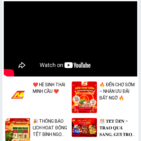
❤️ HỆ SINH THÁI
🔥 ĐẾN CHỢ SỚM
MINH CẦU ❤️
– NHẬN ƯU ĐÃI
BẤT NGỜ 🔥
🎉 THÔNG BÁO
🎊 𝐓𝐄̂́𝐓 Đ𝐄̂́𝐍 –
LỊCH HOẠT ĐỘNG
𝐓𝐑𝐀𝐎 𝐐𝐔𝐀̀
TẾT BÍNH NGỌ
𝐒𝐀𝐍𝐆, 𝐆𝐔̛̉𝐈 𝐓𝐑𝐎̣𝐍
2026 🎉
𝐓𝐀̂𝐌 𝐘́ 🎊