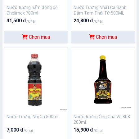
Nước tương nấm đông cô
Nước Tương Nhất Ca Sánh
Cholimex 700ml
Đậm Tam Thái Tử 500ML
41,500 đ
24,800 đ
/Chai
/Chai
Chọn mua
Chọn mua
Nước Tương Nhị Ca 500ml
Nước tương Ông Chà Và 808
200ml
7,000 đ
15,900 đ
/Chai
/Chai