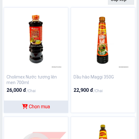
Cholimex Nước tương lên
Dầu hào Maggi 350G
men 700ml
26,000 đ
22,900 đ
/Chai
/Chai
Chọn mua