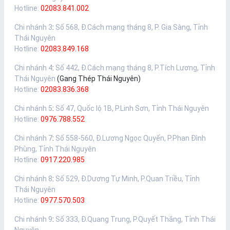
Hotline:
02083.841.002
Chi nhánh 3
:
Số 568, Đ.Cách mạng tháng 8, P. Gia Sàng, Tỉnh
Thái Nguyên
Hotline:
02083.849.168
Chi nhánh 4
:
Số 442, Đ.Cách mạng tháng 8, P.Tích Lương, Tỉnh
Thái Nguyên
(Gang Thép Thái Nguyên)
Hotline:
02083.836.368
Chi nhánh 5
:
Số 47, Quốc lộ 1B, P.Linh Sơn, Tỉnh Thái Nguyên
Hotline:
0976.788.552
Chi nhánh 7
:
Số 558-560, Đ.Lương Ngọc Quyến, P.Phan Đình
Phùng, Tỉnh Thái Nguyên
Hotline:
0917.220.985
Chi nhánh 8
:
Số 529, Đ.Dương Tự Minh, P.Quan Triều, Tỉnh
Thái Nguyên
Hotline:
0977.570.503
Chi nhánh 9
:
Số 333, Đ.Quang Trung, P.Quyết Thắng, Tỉnh Thái