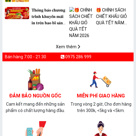
𝐓𝐡𝐨̂𝐧𝐠 𝐛𝐚́𝐨 𝐜𝐡𝐮̛𝐨̛𝐧𝐠
🎁 CHÍNH SÁCH
𝐭𝐫𝐢̀𝐧𝐡 𝐤𝐡𝐮𝐲𝐞̂́𝐧 𝐦𝐚̃𝐢
CHIẾT KHẤU GIỎ
𝐢𝐧 𝐭𝐫𝐞̂𝐧 𝐛𝐚𝐨 𝐛𝐢̀ 𝐬𝐚̉𝐧
QUÀ TẾT NĂM
𝐩𝐡𝐚̂̉𝐦 𝐌𝐀̀𝐍𝐆 𝐁𝐎̣𝐂
2026
𝐓𝐇𝐔̛̣𝐂 𝐏𝐇𝐀̂̉𝐌
𝐏𝐕𝐂 𝐌𝐈𝐂𝐀
Xem thêm
Bán hàng 7:00 - 21:30
0975 286 999
ĐẢM BẢO NGUỒN GỐC
MIỄN PHÍ GIAO HÀNG
Cam kết mang đến những sản
Trong vòng 2 giờ, Cho đơn hàng
phẩm có chất lượng hàng đầu.
trên 300k, <5kg và <5km.