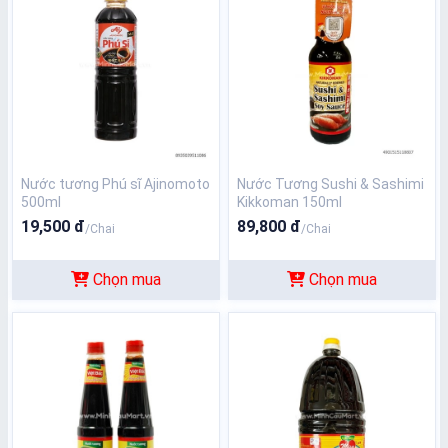
Nước tương Phú sĩ Ajinomoto
Nước Tương Sushi & Sashimi
500ml
Kikkoman 150ml
19,500 đ
89,800 đ
/Chai
/Chai
Chọn mua
Chọn mua