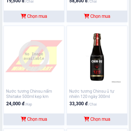
19,500 đ
58,800 đ
/Chai
/Chai
Chọn mua
Chọn mua
Nước tương Chinsu nấm
Nước tương Chinsu ủ tự
Shiitake 500ml kẹp km
nhiên 120 ngày 300ml
24,000 đ
33,300 đ
/Kẹp
/Chai
Chọn mua
Chọn mua