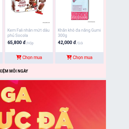
Kem Fali nhân mứt dâu
Khăn khô đa năng Gumi
phủ Socola
300g
65,800 đ
42,000 đ
/Hộp
/Gói
Chọn mua
Chọn mua
KIỆM MỖI NGÀY