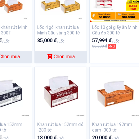
i khăn rút Minh
Lốc 4 gói khăn rút lụa
Lốc 10 gói giấy ăn Minh
 300T
Minh Cầu vàng 300 tờ
Cầu đỏ 300 tờ
đ
85,000 đ
57,994 đ
/Lốc
/Lốc
/Lốc
58,000 đ
-6 đ
Chọn mua
Chọn mua
t lụa 152mm
Khăn rút lụa 152mm đỏ
Khăn rút lụa 192mm
0 tờ
-280 tờ
cam -300 tờ
đ
18,000 đ
20,000 đ
/Gói
/Gói
/Gói