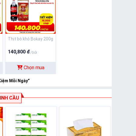
Thịt bò khô Bokay 200g
140,800 đ
/Gói
Chọn mua
Kiệm Mỗi Ngày”
INH CẦU