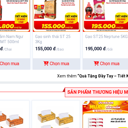
ắm Nam Ngư
Gạo sinh thái ST 25
Gạo ST25 Neptune 5KG
cao cấp MT 500ml
3Kg
 đ
155,000 đ
195,000 đ
/Chai
/Bao
/Gói
Chọn mua
Chọn mua
Chọn mua
Xem thêm
“Quà Tặng Đầy Tay – Tiết 
SẢN PHẨM THƯƠNG HIỆU M