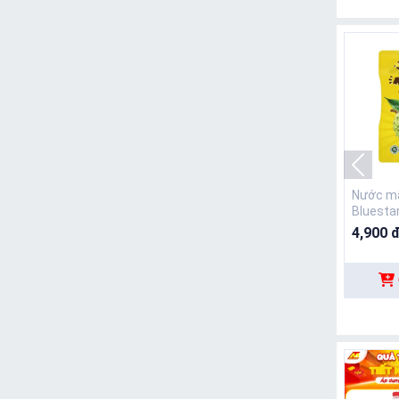
Nước m
Bluestar
200ml
4,900 