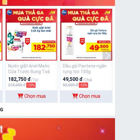
Nước giặt Ariel Matic
Dầu gội Pantene ngăn
Cửa Trước Bung Toả
rụng tóc 150g
Đam Mê 3.1l
182,750 đ
49,500 đ
/Túi
/Chai
215,000 đ
55,000 đ
-15%
-10%
Chọn mua
Chọn mua
&G