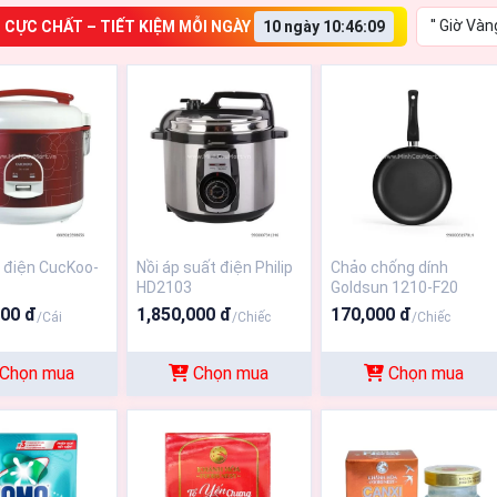
'' Giờ Vàn
 CỰC CHẤT – TIẾT KIỆM MỖI NGÀY
10 ngày 10:46:08
 điện CucKoo-
Nồi áp suất điện Philip
Chảo chống dính
HD2103
Goldsun 1210-F20
000 đ
1,850,000 đ
170,000 đ
/Cái
/Chiếc
/Chiếc
Chọn mua
Chọn mua
Chọn mua