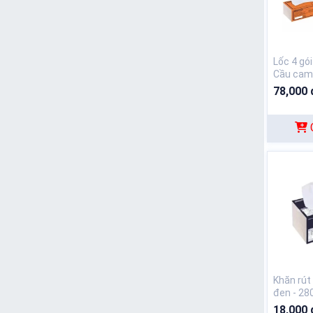
Lốc 4 gó
Cầu cam
78,000 
Khăn rú
đen - 28
18,000 