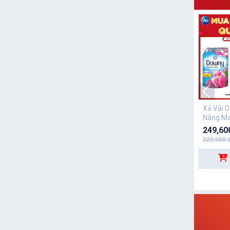
Xả Vải 
Nắng Ma
249,60
320,000 