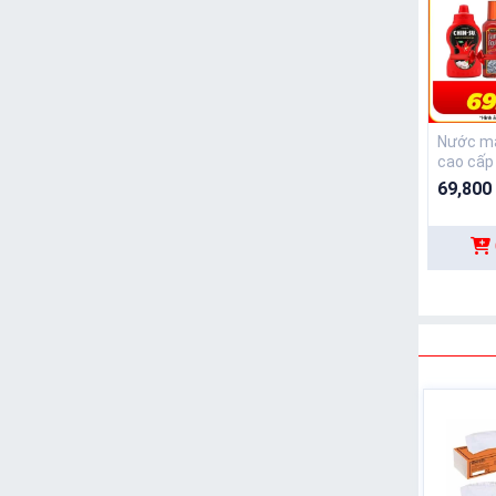
Nước m
69,800