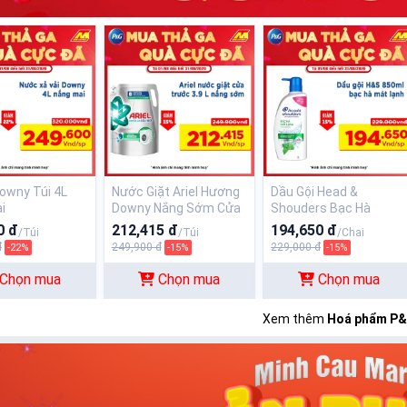
Downy Túi 4L
Nước Giặt Ariel Hương
Dầu Gội Head &
i
Downy Nắng Sớm Cửa
Shouders Bạc Hà
Trước 3.7-3.9L
850ml
0 đ
212,415 đ
194,650 đ
/Túi
/Túi
/Chai
đ
249,900 đ
229,000 đ
-22%
-15%
-15%
Chọn mua
Chọn mua
Chọn mua
Xem thêm
Hoá phẩm P