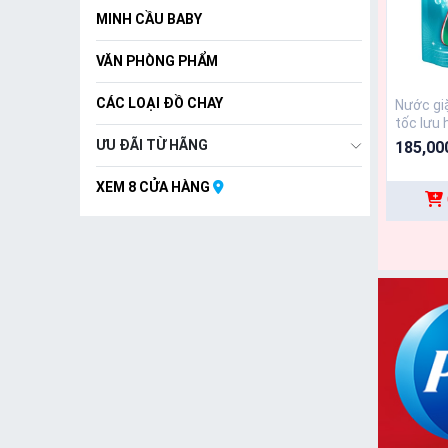
MINH CẦU BABY
VĂN PHÒNG PHẨM
CÁC LOẠI ĐỒ CHAY
Nước gi
tốc lưu
3.4 kg
ƯU ĐÃI TỪ HÃNG
185,00
XEM 8 CỬA HÀNG