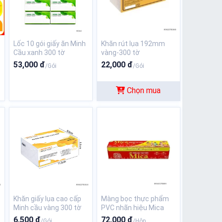
Lốc 10 gói giấy ăn Minh
Khăn rút lụa 192mm
Cầu xanh 300 tờ
vàng-300 tờ
53,000 đ
22,000 đ
/Gói
/Gói
Chọn mua
Khăn giấy lụa cao cấp
Màng bọc thực phẩm
Minh cầu vàng 300 tờ
PVC nhãn hiệu Mica
basic 30cm x 100m
6,500 đ
72,000 đ
/Gói
/Hộp