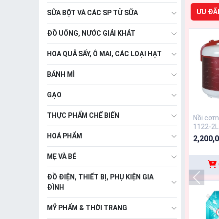
ƯU ĐÃI
SỮA BỘT VÀ CÁC SP TỪ SỮA
ĐỒ UỐNG, NƯỚC GIẢI KHÁT
HOA QUẢ SẤY, Ô MAI, CÁC LOẠI HẠT
BÁNH MÌ
GẠO
THỰC PHẨM CHẾ BIẾN
Nồi cơm
1122-2L
HOÁ PHẨM
2,200,
MẸ VÀ BÉ
ĐỒ ĐIỆN, THIẾT BỊ, PHỤ KIỆN GIA
ĐÌNH
MỸ PHẨM & THỜI TRANG