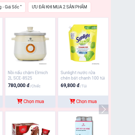
g - Giá Sốc ''
ƯU ĐÃI KHI MUA 2 SẢN PHẨM
Nồi nấu chậm Elmich
Sunlight nước rửa
2L SCE-8525
chén bát chanh 100 túi
3kg -65651694
780,000 đ
69,800 đ
/Chiếc
/Túi
Chọn mua
Chọn mua