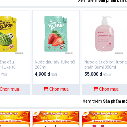
Xem thêm
Sản phẩm bán 
ãng cầu
Nước dâu tây 1Like túi
Nước giặt đồ lót Hương
 1Like túi
200ml
phấn Gumi 350ml
đ
4,900 đ
55,000 đ
/Túi
/Gói
/Chai
Chọn mua
Chọn mua
Chọn mua
Xem thêm
Sản phẩm mớ