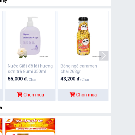
chạy
Nước Giặt đồ lót hương
Bỏng ngô caramen
sơn trà Gumi 350ml
chai 268gr
55,000 đ
43,200 đ
/Chai
/Chai
Chọn mua
Chọn mua
i