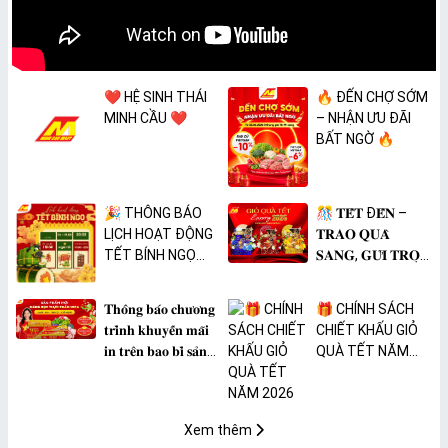
❤️ HỆ SINH THÁI
🔥 ĐẾN CHỢ SỚM
MINH CẦU ❤️
– NHẬN ƯU ĐÃI
BẤT NGỜ 🔥
🎉 THÔNG BÁO
🎊 𝐓𝐄̂́𝐓 Đ𝐄̂́𝐍 –
LỊCH HOẠT ĐỘNG
𝐓𝐑𝐀𝐎 𝐐𝐔𝐀̀
TẾT BÍNH NGỌ
𝐒𝐀𝐍𝐆, 𝐆𝐔̛̉𝐈 𝐓𝐑𝐎̣𝐍
2026 🎉
𝐓𝐀̂𝐌 𝐘́ 🎊
𝐓𝐡𝐨̂𝐧𝐠 𝐛𝐚́𝐨 𝐜𝐡𝐮̛𝐨̛𝐧𝐠
🎁 CHÍNH SÁCH
𝐭𝐫𝐢̀𝐧𝐡 𝐤𝐡𝐮𝐲𝐞̂́𝐧 𝐦𝐚̃𝐢
CHIẾT KHẤU GIỎ
𝐢𝐧 𝐭𝐫𝐞̂𝐧 𝐛𝐚𝐨 𝐛𝐢̀ 𝐬𝐚̉𝐧
QUÀ TẾT NĂM
𝐩𝐡𝐚̂̉𝐦 𝐌𝐀̀𝐍𝐆 𝐁𝐎̣𝐂
2026
𝐓𝐇𝐔̛̣𝐂 𝐏𝐇𝐀̂̉𝐌
𝐏𝐕𝐂 𝐌𝐈𝐂𝐀
Xem thêm