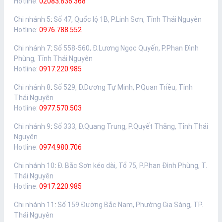
Hotline:
02083.836.368
Chi nhánh 5
:
Số 47, Quốc lộ 1B, P.Linh Sơn, Tỉnh Thái Nguyên
Hotline:
0976.788.552
Chi nhánh 7
:
Số 558-560, Đ.Lương Ngọc Quyến, P.Phan Đình
Phùng, Tỉnh Thái Nguyên
Hotline:
0917.220.985
Chi nhánh 8
:
Số 529, Đ.Dương Tự Minh, P.Quan Triều, Tỉnh
Thái Nguyên
Hotline:
0977.570.503
Chi nhánh 9
:
Số 333, Đ.Quang Trung, P.Quyết Thắng, Tỉnh Thái
Nguyên
Hotline:
0974.980.706
Chi nhánh 10
:
Đ. Bắc Sơn kéo dài, Tổ 75, P.Phan Đình Phùng, T.
Thái Nguyên
Hotline:
0917.220.985
Chi nhánh 11
:
Số 159 Đường Bắc Nam, Phường Gia Sàng, TP.
Thái Nguyên