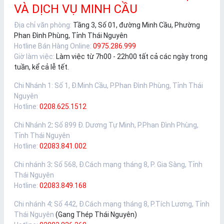
VÀ DỊCH VỤ MINH CẦU
Địa chỉ văn phòng:
Tầng 3, Số 01, đường Minh Cầu, Phường
Phan Đình Phùng, Tỉnh Thái Nguyên
Hotline Bán Hàng Online:
0975.286.999
Giờ làm việc:
Làm việc từ 7h00 - 22h00 tất cả các ngày trong
tuần, kể cả lễ tết.
Chi Nhánh 1
:
Số 1, Đ.Minh Cầu, P.Phan Đình Phùng, Tỉnh Thái
Nguyên
Hotline:
0208.625.1512
Chi Nhánh 2
:
Số 899 Đ. Dương Tự Minh, P.Phan Đình Phùng,
Tỉnh Thái Nguyên
Hotline:
02083.841.002
Chi nhánh 3
:
Số 568, Đ.Cách mạng tháng 8, P. Gia Sàng, Tỉnh
Thái Nguyên
Hotline:
02083.849.168
Chi nhánh 4
:
Số 442, Đ.Cách mạng tháng 8, P.Tích Lương, Tỉnh
Thái Nguyên
(Gang Thép Thái Nguyên)