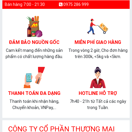
Bán hàng 7:00 - 21:30
0975 286 999
ĐẢM BẢO NGUỒN GỐC
MIỄN PHÍ GIAO HÀNG
Cam kết mang đến những sản
Trong vòng 2 giờ, Cho đơn hàng
phẩm có chất lượng hàng đầu.
trên 300k, <5kg và <5km.
THANH TOÁN ĐA DẠNG
HOTLINE HỖ TRỢ
Thanh toán khi nhận hàng,
7h40 - 21h từ Tất cả các ngày
Chuyển khoản, VNPay,...
trong Tuần.
CÔNG TY CỔ PHẦN THƯƠNG MẠI