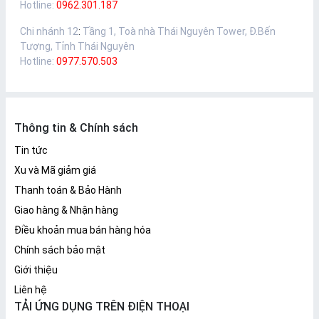
Hotline:
0962.301.187
Chi nhánh 12
:
Tầng 1, Toà nhà Thái Nguyên Tower, Đ.Bến
Tượng, Tỉnh Thái Nguyên
Hotline:
0977.570.503
Thông tin & Chính sách
Tin tức
Xu và Mã giảm giá
Thanh toán & Bảo Hành
Giao hàng & Nhận hàng
Điều khoản mua bán hàng hóa
Chính sách bảo mật
Giới thiệu
Liên hệ
TẢI ỨNG DỤNG TRÊN ĐIỆN THOẠI