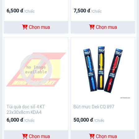
6,500 đ
7,500 đ
/Chiếc
/Chiếc
Chọn mua
Chọn mua
Túi quà dọc số 4 KT
Bút mực Deli CQ 897
23x30x8cm KDA4
6,000 đ
50,000 đ
/Chiếc
/Chiếc
Chọn mua
Chọn mua