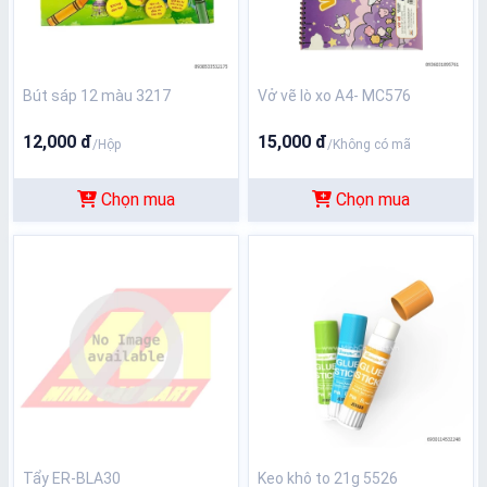
Bút sáp 12 màu 3217
Vở vẽ lò xo A4- MC576
12,000 đ
15,000 đ
/Hộp
/Không có mã
Chọn mua
Chọn mua
Tẩy ER-BLA30
Keo khô to 21g 5526