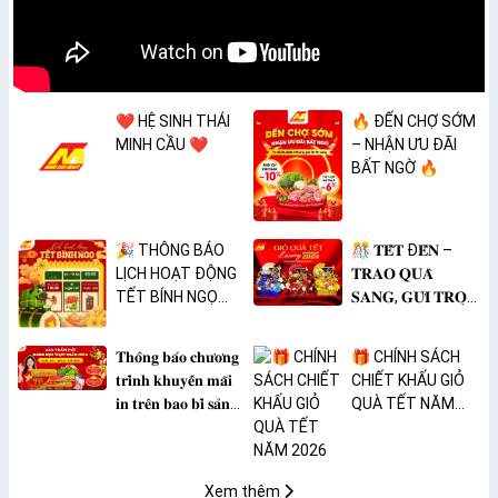
❤️ HỆ SINH THÁI
🔥 ĐẾN CHỢ SỚM
MINH CẦU ❤️
– NHẬN ƯU ĐÃI
BẤT NGỜ 🔥
🎉 THÔNG BÁO
🎊 𝐓𝐄̂́𝐓 Đ𝐄̂́𝐍 –
LỊCH HOẠT ĐỘNG
𝐓𝐑𝐀𝐎 𝐐𝐔𝐀̀
TẾT BÍNH NGỌ
𝐒𝐀𝐍𝐆, 𝐆𝐔̛̉𝐈 𝐓𝐑𝐎̣𝐍
2026 🎉
𝐓𝐀̂𝐌 𝐘́ 🎊
𝐓𝐡𝐨̂𝐧𝐠 𝐛𝐚́𝐨 𝐜𝐡𝐮̛𝐨̛𝐧𝐠
🎁 CHÍNH SÁCH
𝐭𝐫𝐢̀𝐧𝐡 𝐤𝐡𝐮𝐲𝐞̂́𝐧 𝐦𝐚̃𝐢
CHIẾT KHẤU GIỎ
𝐢𝐧 𝐭𝐫𝐞̂𝐧 𝐛𝐚𝐨 𝐛𝐢̀ 𝐬𝐚̉𝐧
QUÀ TẾT NĂM
𝐩𝐡𝐚̂̉𝐦 𝐌𝐀̀𝐍𝐆 𝐁𝐎̣𝐂
2026
𝐓𝐇𝐔̛̣𝐂 𝐏𝐇𝐀̂̉𝐌
𝐏𝐕𝐂 𝐌𝐈𝐂𝐀
Xem thêm