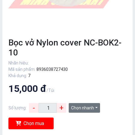
Bọc vở Nylon cover NC-BOK2-
10
Nhãn hiệu:
Mã sản phẩm:
8936038727430
Khả dụng:
7
15,000 đ
/Túi
-
+
Số lượng:
Chọn nhanh
Chọn mua