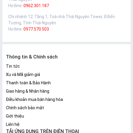
Hotline:
0962.301.187
Chi nhánh 12
:
Tầng 1, Toà nhà Thái Nguyên Tower, Đ.Bến
Tượng, Tỉnh Thái Nguyên
Hotline:
0977.570.503
Thông tin & Chính sách
Tin tức
Xu và Mã giảm giá
Thanh toán & Bảo Hành
Giao hàng & Nhận hàng
Điều khoản mua bán hàng hóa
Chính sách bảo mật
Giới thiệu
Liên hệ
TẢI ỨNG DỤNG TRÊN ĐIỆN THOẠI