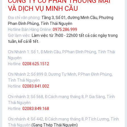
CÔNG TY CỔ PHẦN THƯƠNG MẠI
VÀ DỊCH VỤ MINH CẦU
Địa chỉ văn phòng:
Tầng 3, Số 01, đường Minh Cầu, Phường
Phan Đình Phùng, Tỉnh Thái Nguyên
Hotline Bán Hàng Online:
0975.286.999
Giờ làm việc:
Làm việc từ 7h00 - 22h00 tất cả các ngày trong
tuần, kể cả lễ tết.
Chi Nhánh 1
:
Số 1, Đ.Minh Cầu, P.Phan Đình Phùng, Tỉnh Thái
Nguyên
Hotline:
0208.625.1512
Chi Nhánh 2
:
Số 899 Đ. Dương Tự Minh, P.Phan Đình Phùng,
Tỉnh Thái Nguyên
Hotline:
02083.841.002
Chi nhánh 3
:
Số 568, Đ.Cách mạng tháng 8, P. Gia Sàng, Tỉnh
Thái Nguyên
Hotline:
02083.849.168
Chi nhánh 4
:
Số 442, Đ.Cách mạng tháng 8, P.Tích Lương, Tỉnh
Thái Nguyên
(Gang Thép Thái Nguyên)