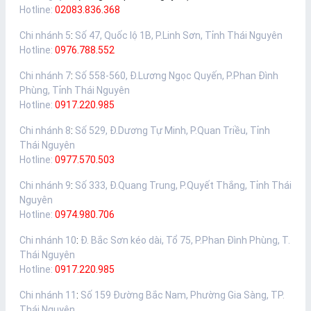
Hotline:
02083.836.368
Chi nhánh 5
:
Số 47, Quốc lộ 1B, P.Linh Sơn, Tỉnh Thái Nguyên
Hotline:
0976.788.552
Chi nhánh 7
:
Số 558-560, Đ.Lương Ngọc Quyến, P.Phan Đình
Phùng, Tỉnh Thái Nguyên
Hotline:
0917.220.985
Chi nhánh 8
:
Số 529, Đ.Dương Tự Minh, P.Quan Triều, Tỉnh
Thái Nguyên
Hotline:
0977.570.503
Chi nhánh 9
:
Số 333, Đ.Quang Trung, P.Quyết Thắng, Tỉnh Thái
Nguyên
Hotline:
0974.980.706
Chi nhánh 10
:
Đ. Bắc Sơn kéo dài, Tổ 75, P.Phan Đình Phùng, T.
Thái Nguyên
Hotline:
0917.220.985
Chi nhánh 11
:
Số 159 Đường Bắc Nam, Phường Gia Sàng, TP.
Thái Nguyên