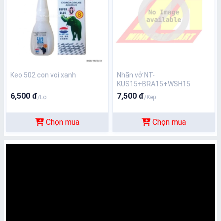
Keo 502 con voi xanh
Nhãn vở NT-
KUS15+BRA15+WSH15
6,500 đ
7,500 đ
/Lọ
/Kẹp
Chọn mua
Chọn mua