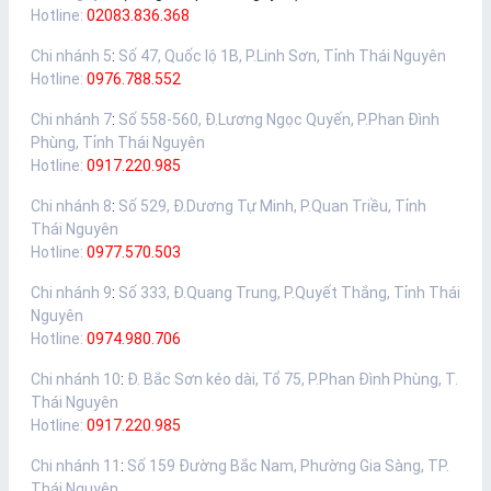
Hotline:
02083.836.368
Chi nhánh 5
:
Số 47, Quốc lộ 1B, P.Linh Sơn, Tỉnh Thái Nguyên
Hotline:
0976.788.552
Chi nhánh 7
:
Số 558-560, Đ.Lương Ngọc Quyến, P.Phan Đình
Phùng, Tỉnh Thái Nguyên
Hotline:
0917.220.985
Chi nhánh 8
:
Số 529, Đ.Dương Tự Minh, P.Quan Triều, Tỉnh
Thái Nguyên
Hotline:
0977.570.503
Chi nhánh 9
:
Số 333, Đ.Quang Trung, P.Quyết Thắng, Tỉnh Thái
Nguyên
Hotline:
0974.980.706
Chi nhánh 10
:
Đ. Bắc Sơn kéo dài, Tổ 75, P.Phan Đình Phùng, T.
Thái Nguyên
Hotline:
0917.220.985
Chi nhánh 11
:
Số 159 Đường Bắc Nam, Phường Gia Sàng, TP.
Thái Nguyên