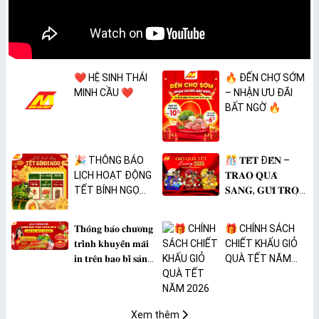
❤️ HỆ SINH THÁI
🔥 ĐẾN CHỢ SỚM
MINH CẦU ❤️
– NHẬN ƯU ĐÃI
BẤT NGỜ 🔥
🎉 THÔNG BÁO
🎊 𝐓𝐄̂́𝐓 Đ𝐄̂́𝐍 –
LỊCH HOẠT ĐỘNG
𝐓𝐑𝐀𝐎 𝐐𝐔𝐀̀
TẾT BÍNH NGỌ
𝐒𝐀𝐍𝐆, 𝐆𝐔̛̉𝐈 𝐓𝐑𝐎̣𝐍
2026 🎉
𝐓𝐀̂𝐌 𝐘́ 🎊
𝐓𝐡𝐨̂𝐧𝐠 𝐛𝐚́𝐨 𝐜𝐡𝐮̛𝐨̛𝐧𝐠
🎁 CHÍNH SÁCH
𝐭𝐫𝐢̀𝐧𝐡 𝐤𝐡𝐮𝐲𝐞̂́𝐧 𝐦𝐚̃𝐢
CHIẾT KHẤU GIỎ
𝐢𝐧 𝐭𝐫𝐞̂𝐧 𝐛𝐚𝐨 𝐛𝐢̀ 𝐬𝐚̉𝐧
QUÀ TẾT NĂM
𝐩𝐡𝐚̂̉𝐦 𝐌𝐀̀𝐍𝐆 𝐁𝐎̣𝐂
2026
𝐓𝐇𝐔̛̣𝐂 𝐏𝐇𝐀̂̉𝐌
𝐏𝐕𝐂 𝐌𝐈𝐂𝐀
Xem thêm