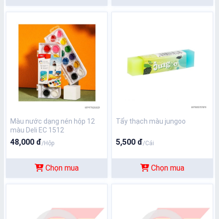
Màu nước dạng nén hộp 12
Tẩy thạch màu jungoo
màu Deli EC 1512
48,000 đ
5,500 đ
/Hộp
/Cái
Chọn mua
Chọn mua