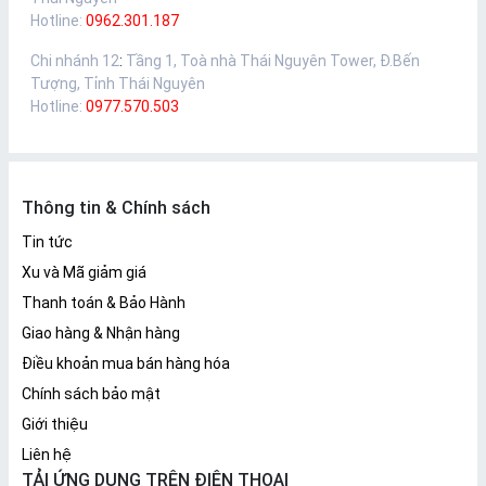
Hotline:
0962.301.187
Chi nhánh 12
:
Tầng 1, Toà nhà Thái Nguyên Tower, Đ.Bến
Tượng, Tỉnh Thái Nguyên
Hotline:
0977.570.503
Thông tin & Chính sách
Tin tức
Xu và Mã giảm giá
Thanh toán & Bảo Hành
Giao hàng & Nhận hàng
Điều khoản mua bán hàng hóa
Chính sách bảo mật
Giới thiệu
Liên hệ
TẢI ỨNG DỤNG TRÊN ĐIỆN THOẠI