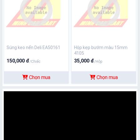
Súng keo nến Deli EA50161
Hộp kẹp bướm màu 15mm
4105
150,000 đ
35,000 đ
/Chiếc
/Hộp
Chọn mua
Chọn mua