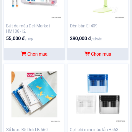
Bút dạ màu Deli Market
Đèn bàn El 409
HM108-12
55,000 đ
290,000 đ
/Hộp
/Chiếc
Chọn mua
Chọn mua
Sổ lò xo B5 Deli LB 560
Gọt chì mini màu lẫn H553