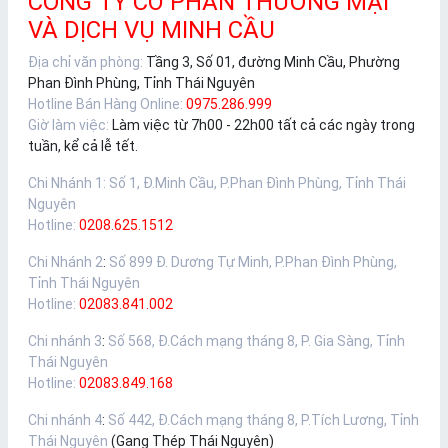
CÔNG TY CỔ PHẦN THƯƠNG MẠI
VÀ DỊCH VỤ MINH CẦU
Địa chỉ văn phòng:
Tầng 3, Số 01, đường Minh Cầu, Phường
Phan Đình Phùng, Tỉnh Thái Nguyên
Hotline Bán Hàng Online:
0975.286.999
Giờ làm việc:
Làm việc từ 7h00 - 22h00 tất cả các ngày trong
tuần, kể cả lễ tết.
Chi Nhánh 1
:
Số 1, Đ.Minh Cầu, P.Phan Đình Phùng, Tỉnh Thái
Nguyên
Hotline:
0208.625.1512
Chi Nhánh 2
:
Số 899 Đ. Dương Tự Minh, P.Phan Đình Phùng,
Tỉnh Thái Nguyên
Hotline:
02083.841.002
Chi nhánh 3
:
Số 568, Đ.Cách mạng tháng 8, P. Gia Sàng, Tỉnh
Thái Nguyên
Hotline:
02083.849.168
Chi nhánh 4
:
Số 442, Đ.Cách mạng tháng 8, P.Tích Lương, Tỉnh
Thái Nguyên
(Gang Thép Thái Nguyên)