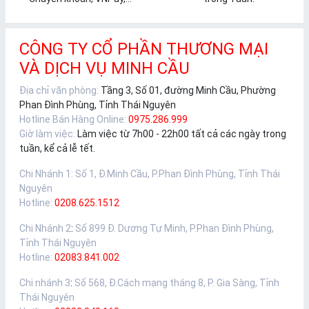
CÔNG TY CỔ PHẦN THƯƠNG MẠI
VÀ DỊCH VỤ MINH CẦU
Địa chỉ văn phòng:
Tầng 3, Số 01, đường Minh Cầu, Phường
Phan Đình Phùng, Tỉnh Thái Nguyên
Hotline Bán Hàng Online:
0975.286.999
Giờ làm việc:
Làm việc từ 7h00 - 22h00 tất cả các ngày trong
tuần, kể cả lễ tết.
Chi Nhánh 1
:
Số 1, Đ.Minh Cầu, P.Phan Đình Phùng, Tỉnh Thái
Nguyên
Hotline:
0208.625.1512
Chi Nhánh 2
:
Số 899 Đ. Dương Tự Minh, P.Phan Đình Phùng,
Tỉnh Thái Nguyên
Hotline:
02083.841.002
Chi nhánh 3
:
Số 568, Đ.Cách mạng tháng 8, P. Gia Sàng, Tỉnh
Thái Nguyên