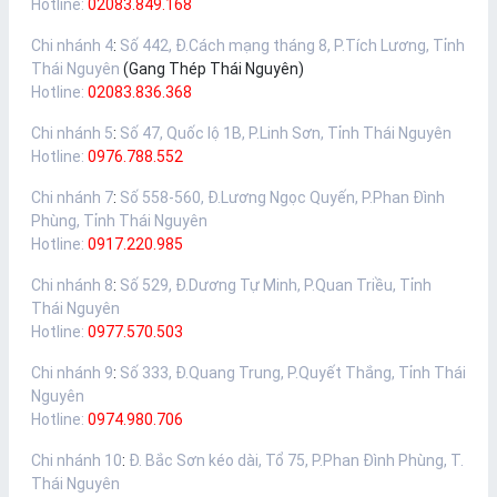
Hotline:
02083.849.168
Chi nhánh 4
:
Số 442, Đ.Cách mạng tháng 8, P.Tích Lương, Tỉnh
Thái Nguyên
(Gang Thép Thái Nguyên)
Hotline:
02083.836.368
Chi nhánh 5
:
Số 47, Quốc lộ 1B, P.Linh Sơn, Tỉnh Thái Nguyên
Hotline:
0976.788.552
Chi nhánh 7
:
Số 558-560, Đ.Lương Ngọc Quyến, P.Phan Đình
Phùng, Tỉnh Thái Nguyên
Hotline:
0917.220.985
Chi nhánh 8
:
Số 529, Đ.Dương Tự Minh, P.Quan Triều, Tỉnh
Thái Nguyên
Hotline:
0977.570.503
Chi nhánh 9
:
Số 333, Đ.Quang Trung, P.Quyết Thắng, Tỉnh Thái
Nguyên
Hotline:
0974.980.706
Chi nhánh 10
:
Đ. Bắc Sơn kéo dài, Tổ 75, P.Phan Đình Phùng, T.
Thái Nguyên