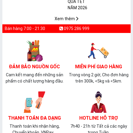
𝐩𝐡𝐚̂̉𝐦 𝐌𝐀̀𝐍𝐆 𝐁𝐎̣𝐂
2026
𝐓𝐇𝐔̛̣𝐂 𝐏𝐇𝐀̂̉𝐌
𝐏𝐕𝐂 𝐌𝐈𝐂𝐀
Xem thêm
Bán hàng 7:00 - 21:30
0975 286 999
ĐẢM BẢO NGUỒN GỐC
MIỄN PHÍ GIAO HÀNG
Cam kết mang đến những sản
Trong vòng 2 giờ, Cho đơn hàng
phẩm có chất lượng hàng đầu.
trên 300k, <5kg và <5km.
THANH TOÁN ĐA DẠNG
HOTLINE HỖ TRỢ
Thanh toán khi nhận hàng,
7h40 - 21h từ Tất cả các ngày
Chuyển khoản, VNPay,...
trong Tuần.