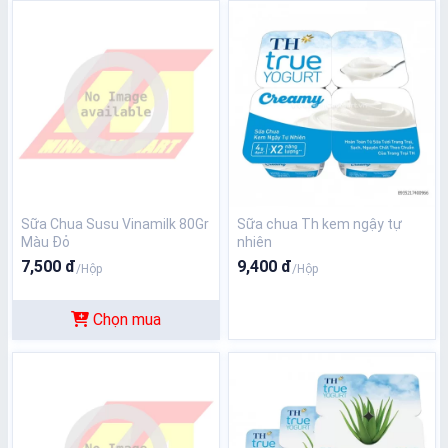
Sữa Chua Susu Vinamilk 80Gr
Sữa chua Th kem ngậy tự
Màu Đỏ
nhiên
7,500 đ
9,400 đ
/Hộp
/Hộp
Chọn mua