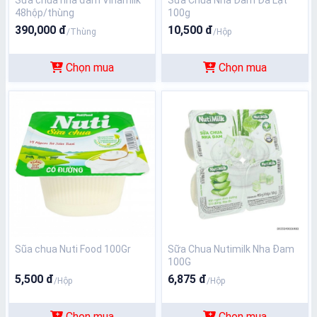
Sữa chua nha đam Vinamilk
Sữa Chua Nha Đam Đà Lạt
48hộp/thùng
100g
390,000 đ
10,500 đ
/Thùng
/Hộp
Chọn mua
Chọn mua
Sũa chua Nuti Food 100Gr
Sữa Chua Nutimilk Nha Đam
100G
5,500 đ
6,875 đ
/Hộp
/Hộp
Chọn mua
Chọn mua