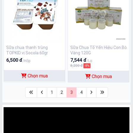
Sữa chua thanh trùng
Sữa Chua Tổ Yến Hiệu Con Bò
TOPKID vị Socola 60gr
Vàng 120G
6,500 đ
7,544 đ
/Hộp
/Lọ
8,200 đ
-8%
Chọn mua
Chọn mua
1
2
3
4