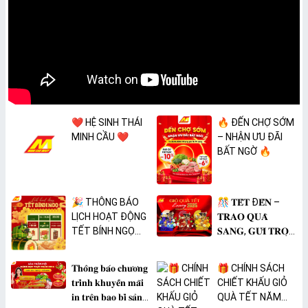
❤️ HỆ SINH THÁI
🔥 ĐẾN CHỢ SỚM
MINH CẦU ❤️
– NHẬN ƯU ĐÃI
BẤT NGỜ 🔥
🎉 THÔNG BÁO
🎊 𝐓𝐄̂́𝐓 Đ𝐄̂́𝐍 –
LỊCH HOẠT ĐỘNG
𝐓𝐑𝐀𝐎 𝐐𝐔𝐀̀
TẾT BÍNH NGỌ
𝐒𝐀𝐍𝐆, 𝐆𝐔̛̉𝐈 𝐓𝐑𝐎̣𝐍
2026 🎉
𝐓𝐀̂𝐌 𝐘́ 🎊
𝐓𝐡𝐨̂𝐧𝐠 𝐛𝐚́𝐨 𝐜𝐡𝐮̛𝐨̛𝐧𝐠
🎁 CHÍNH SÁCH
𝐭𝐫𝐢̀𝐧𝐡 𝐤𝐡𝐮𝐲𝐞̂́𝐧 𝐦𝐚̃𝐢
CHIẾT KHẤU GIỎ
𝐢𝐧 𝐭𝐫𝐞̂𝐧 𝐛𝐚𝐨 𝐛𝐢̀ 𝐬𝐚̉𝐧
QUÀ TẾT NĂM