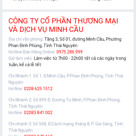
CÔNG TY CỔ PHẦN THƯƠNG MẠI
VÀ DỊCH VỤ MINH CẦU
Địa chỉ văn phòng:
Tầng 3, Số 01, đường Minh Cầu, Phường
Phan Đình Phùng, Tỉnh Thái Nguyên
Hotline Bán Hàng Online:
0975.286.999
Giờ làm việc:
Làm việc từ 7h00 - 22h00 tất cả các ngày trong
tuần, kể cả lễ tết.
Chi Nhánh 1
:
Số 1, Đ.Minh Cầu, P.Phan Đình Phùng, Tỉnh Thái
Nguyên
Hotline:
0208.625.1512
Chi Nhánh 2
:
Số 899 Đ. Dương Tự Minh, P.Phan Đình Phùng,
Tỉnh Thái Nguyên
Hotline:
02083.841.002
Chi nhánh 3
:
Số 568, Đ.Cách mạng tháng 8, P. Gia Sàng, Tỉnh
Thái Nguyên