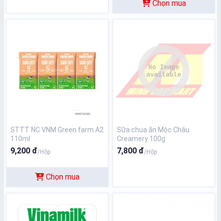
Chọn mua
STTT NC VNM Green farm A2
Sữa chua ăn Mộc Châu
110ml
Creamery 100g
9,200 đ
7,800 đ
/Hộp
/Hộp
Chọn mua