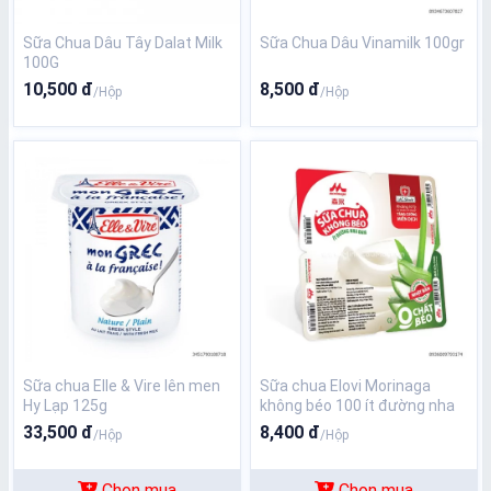
Sữa Chua Dâu Tây Dalat Milk
Sữa Chua Dâu Vinamilk 100gr
100G
10,500 đ
8,500 đ
/Hộp
/Hộp
Sữa chua Elle & Vire lên men
Sữa chua Elovi Morinaga
Hy Lạp 125g
không béo 100 ít đường nha
đam
33,500 đ
8,400 đ
/Hộp
/Hộp
Chọn mua
Chọn mua