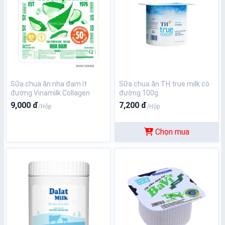
Sữa chua ăn nha đam ít
Sữa chua ăn TH true milk có
đường Vinamilk Collagen
đường 100g
100Gr
9,000 đ
7,200 đ
/Hộp
/Hộp
Chọn mua