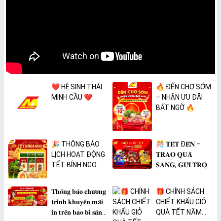
❤️ HỆ SINH THÁI
🔥 ĐẾN CHỢ SỚM
MINH CẦU ❤️
– NHẬN ƯU ĐÃI
BẤT NGỜ 🔥
🎉 THÔNG BÁO
🎊 𝐓𝐄̂́𝐓 Đ𝐄̂́𝐍 –
LỊCH HOẠT ĐỘNG
𝐓𝐑𝐀𝐎 𝐐𝐔𝐀̀
TẾT BÍNH NGỌ
𝐒𝐀𝐍𝐆, 𝐆𝐔̛̉𝐈 𝐓𝐑𝐎̣𝐍
2026 🎉
𝐓𝐀̂𝐌 𝐘́ 🎊
𝐓𝐡𝐨̂𝐧𝐠 𝐛𝐚́𝐨 𝐜𝐡𝐮̛𝐨̛𝐧𝐠
🎁 CHÍNH SÁCH
𝐭𝐫𝐢̀𝐧𝐡 𝐤𝐡𝐮𝐲𝐞̂́𝐧 𝐦𝐚̃𝐢
CHIẾT KHẤU GIỎ
𝐢𝐧 𝐭𝐫𝐞̂𝐧 𝐛𝐚𝐨 𝐛𝐢̀ 𝐬𝐚̉𝐧
QUÀ TẾT NĂM