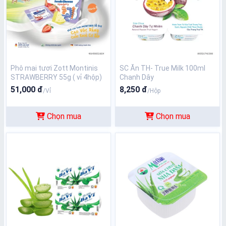
Phô mai tươi Zott Montinis
SC Ăn TH- True Milk 100ml
STRAWBERRY 55g ( vỉ 4hộp)
Chanh Dây
51,000 đ
8,250 đ
/Vỉ
/Hộp
Chọn mua
Chọn mua