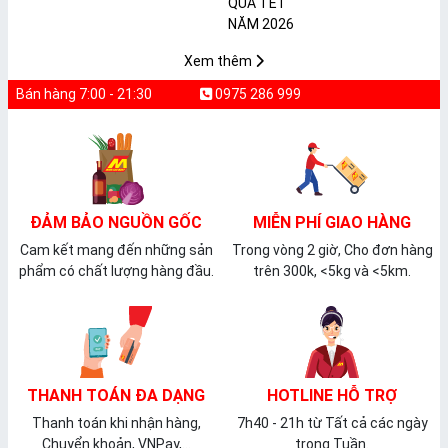
𝐩𝐡𝐚̂̉𝐦 𝐌𝐀̀𝐍𝐆 𝐁𝐎̣𝐂
2026
𝐓𝐇𝐔̛̣𝐂 𝐏𝐇𝐀̂̉𝐌
𝐏𝐕𝐂 𝐌𝐈𝐂𝐀
Xem thêm
Bán hàng 7:00 - 21:30
0975 286 999
ĐẢM BẢO NGUỒN GỐC
MIỄN PHÍ GIAO HÀNG
Cam kết mang đến những sản
Trong vòng 2 giờ, Cho đơn hàng
phẩm có chất lượng hàng đầu.
trên 300k, <5kg và <5km.
THANH TOÁN ĐA DẠNG
HOTLINE HỖ TRỢ
Thanh toán khi nhận hàng,
7h40 - 21h từ Tất cả các ngày
Chuyển khoản, VNPay,...
trong Tuần.