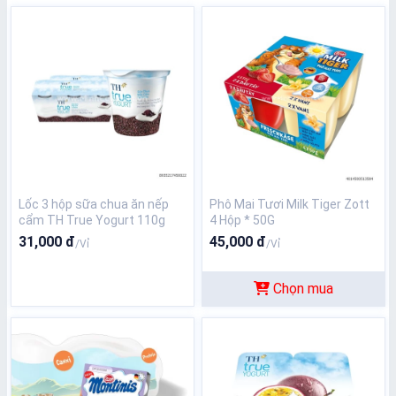
Lốc 3 hộp sữa chua ăn nếp
Phô Mai Tươi Milk Tiger Zott
cẩm TH True Yogurt 110g
4 Hộp * 50G
31,000 đ
45,000 đ
/Vỉ
/Vỉ
Chọn mua