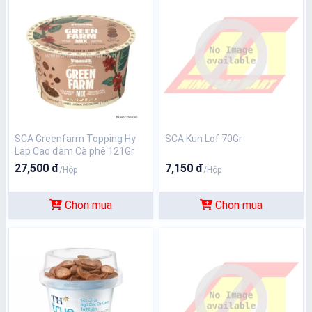
SCA Greenfarm Topping Hy
SCA Kun Lof 70Gr
Lap Cao đạm Cà phê 121Gr
27,500 đ
7,150 đ
/Hộp
/Hộp
Chọn mua
Chọn mua