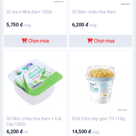
SC ba vì Nha đam 100Gr
SC Mộc châu nha đam
5,750 đ
6,200 đ
/Hộp
/Hộp
Chọn mua
Chọn mua
SC Mộc châu nha đam + trái
SCA Cốm nếp giòn TH 110g
Cây 100Gr
6,200 đ
14,500 đ
/Vỉ
/Hộp