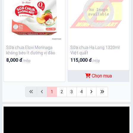
Sữa chua Elovi Morinaga
Sữa chua Hạ Long 1320ml
không béo ít đường vị đào
Việt quất
100g
8,000 đ
115,000 đ
/Hộp
/Hộp
Chọn mua
1
2
3
4