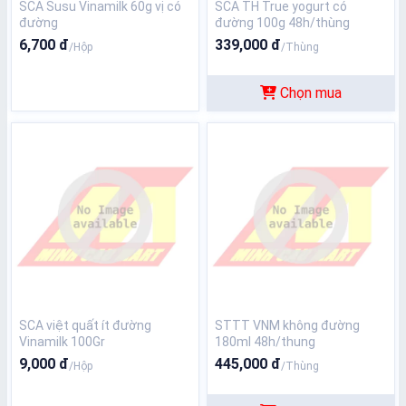
SCA Susu Vinamilk 60g vị có
SCA TH True yogurt có
đường
đường 100g 48h/thùng
6,700 đ
339,000 đ
/Hộp
/Thùng
Chọn mua
SCA việt quất ít đường
STTT VNM không đường
Vinamilk 100Gr
180ml 48h/thung
9,000 đ
445,000 đ
/Hộp
/Thùng