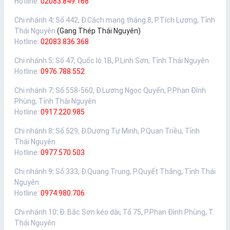
Hotline:
02083.849.168
Chi nhánh 4
:
Số 442, Đ.Cách mạng tháng 8, P.Tích Lương, Tỉnh
Thái Nguyên
(Gang Thép Thái Nguyên)
Hotline:
02083.836.368
Chi nhánh 5
:
Số 47, Quốc lộ 1B, P.Linh Sơn, Tỉnh Thái Nguyên
Hotline:
0976.788.552
Chi nhánh 7
:
Số 558-560, Đ.Lương Ngọc Quyến, P.Phan Đình
Phùng, Tỉnh Thái Nguyên
Hotline:
0917.220.985
Chi nhánh 8
:
Số 529, Đ.Dương Tự Minh, P.Quan Triều, Tỉnh
Thái Nguyên
Hotline:
0977.570.503
Chi nhánh 9
:
Số 333, Đ.Quang Trung, P.Quyết Thắng, Tỉnh Thái
Nguyên
Hotline:
0974.980.706
Chi nhánh 10
:
Đ. Bắc Sơn kéo dài, Tổ 75, P.Phan Đình Phùng, T.
Thái Nguyên