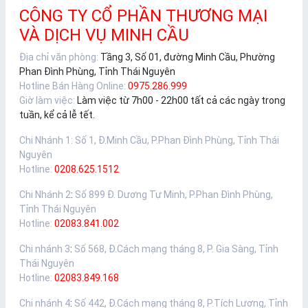
CÔNG TY CỔ PHẦN THƯƠNG MẠI
VÀ DỊCH VỤ MINH CẦU
Địa chỉ văn phòng:
Tầng 3, Số 01, đường Minh Cầu, Phường
Phan Đình Phùng, Tỉnh Thái Nguyên
Hotline Bán Hàng Online:
0975.286.999
Giờ làm việc:
Làm việc từ 7h00 - 22h00 tất cả các ngày trong
tuần, kể cả lễ tết.
Chi Nhánh 1
:
Số 1, Đ.Minh Cầu, P.Phan Đình Phùng, Tỉnh Thái
Nguyên
Hotline:
0208.625.1512
Chi Nhánh 2
:
Số 899 Đ. Dương Tự Minh, P.Phan Đình Phùng,
Tỉnh Thái Nguyên
Hotline:
02083.841.002
Chi nhánh 3
:
Số 568, Đ.Cách mạng tháng 8, P. Gia Sàng, Tỉnh
Thái Nguyên
Hotline:
02083.849.168
Chi nhánh 4
:
Số 442, Đ.Cách mạng tháng 8, P.Tích Lương, Tỉnh