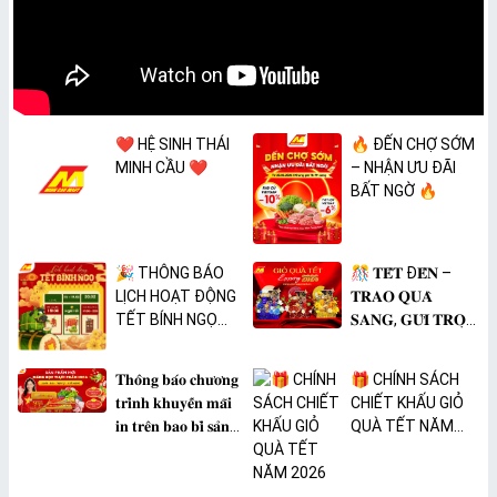
❤️ HỆ SINH THÁI
🔥 ĐẾN CHỢ SỚM
MINH CẦU ❤️
– NHẬN ƯU ĐÃI
BẤT NGỜ 🔥
🎉 THÔNG BÁO
🎊 𝐓𝐄̂́𝐓 Đ𝐄̂́𝐍 –
LỊCH HOẠT ĐỘNG
𝐓𝐑𝐀𝐎 𝐐𝐔𝐀̀
TẾT BÍNH NGỌ
𝐒𝐀𝐍𝐆, 𝐆𝐔̛̉𝐈 𝐓𝐑𝐎̣𝐍
2026 🎉
𝐓𝐀̂𝐌 𝐘́ 🎊
𝐓𝐡𝐨̂𝐧𝐠 𝐛𝐚́𝐨 𝐜𝐡𝐮̛𝐨̛𝐧𝐠
🎁 CHÍNH SÁCH
𝐭𝐫𝐢̀𝐧𝐡 𝐤𝐡𝐮𝐲𝐞̂́𝐧 𝐦𝐚̃𝐢
CHIẾT KHẤU GIỎ
𝐢𝐧 𝐭𝐫𝐞̂𝐧 𝐛𝐚𝐨 𝐛𝐢̀ 𝐬𝐚̉𝐧
QUÀ TẾT NĂM
𝐩𝐡𝐚̂̉𝐦 𝐌𝐀̀𝐍𝐆 𝐁𝐎̣𝐂
2026
𝐓𝐇𝐔̛̣𝐂 𝐏𝐇𝐀̂̉𝐌
𝐏𝐕𝐂 𝐌𝐈𝐂𝐀