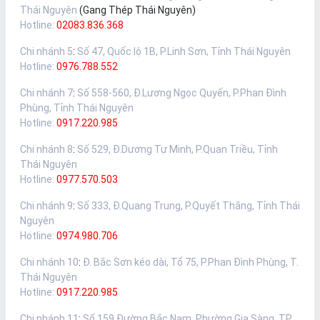
Thái Nguyên
(Gang Thép Thái Nguyên)
Hotline:
02083.836.368
Chi nhánh 5
:
Số 47, Quốc lộ 1B, P.Linh Sơn, Tỉnh Thái Nguyên
Hotline:
0976.788.552
Chi nhánh 7
:
Số 558-560, Đ.Lương Ngọc Quyến, P.Phan Đình
Phùng, Tỉnh Thái Nguyên
Hotline:
0917.220.985
Chi nhánh 8
:
Số 529, Đ.Dương Tự Minh, P.Quan Triều, Tỉnh
Thái Nguyên
Hotline:
0977.570.503
Chi nhánh 9
:
Số 333, Đ.Quang Trung, P.Quyết Thắng, Tỉnh Thái
Nguyên
Hotline:
0974.980.706
Chi nhánh 10
:
Đ. Bắc Sơn kéo dài, Tổ 75, P.Phan Đình Phùng, T.
Thái Nguyên
Hotline:
0917.220.985
Chi nhánh 11
:
Số 159 Đường Bắc Nam, Phường Gia Sàng, TP.