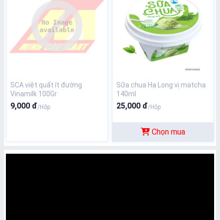
SCA việt quất ít đường
Sữa chua Hạ Long vị matcha
Vinamilk 100Gr
140ml
9,000 đ
25,000 đ
/Hộp
/Hộp
Chọn mua