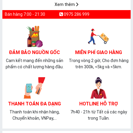
Xem thêm
Bán hàng 7:00 - 21:30
0975 286 999
ĐẢM BẢO NGUỒN GỐC
MIỄN PHÍ GIAO HÀNG
Cam kết mang đến những sản
Trong vòng 2 giờ, Cho đơn hàng
phẩm có chất lượng hàng đầu.
trên 300k, <5kg và <5km.
THANH TOÁN ĐA DẠNG
HOTLINE HỖ TRỢ
Thanh toán khi nhận hàng,
7h40 - 21h từ Tất cả các ngày
Chuyển khoản, VNPay,...
trong Tuần.