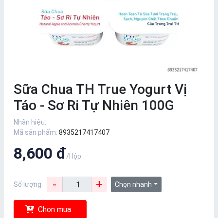
Sữa Chua TH True Yogurt Vị
Táo - Sơ Ri Tự Nhiên 100G
Nhãn hiệu:
Mã sản phẩm:
8935217417407
8,600 đ
/Hộp
-
+
Số lượng:
Chọn nhanh
Chọn mua