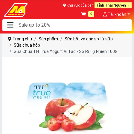
Khu vực của bạn
Tỉnh Thái Nguyên
0
Tài khoản
Trang chủ
Sản phẩm
Sữa bột và các sp từ sữa
Sữa chua hộp
Sữa Chua TH True Yogurt Vị Táo - Sơ Ri Tự Nhiên 100G