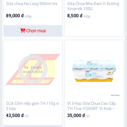
Sữa chua Hạ Long 900ml Uni
Sữa Chua Nha Đam Ít Đường
Vinamilk 100G
89,000 đ
8,500 đ
/Hộp
/Hộp
Chọn mua
SCA Cốm nếp giòn TH 110g vỉ
Vỉ 3 Hộp Sữa Chua Cao Cấp
3 hộp
TH True YOGURT Vị Xoài –
Hạt Chia Tự Nhiên
43,500 đ
35,000 đ
/Vỉ
/Vỉ