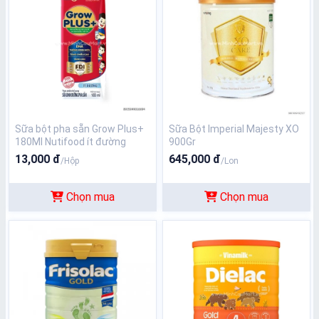
Sữa bột pha sẵn Grow Plus+
Sữa Bột Imperial Majesty XO
180Ml Nutifood ít đường
900Gr
13,000 đ
645,000 đ
/Hộp
/Lon
Chọn mua
Chọn mua