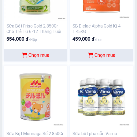
Sữa Bột Friso Gold 2 850Gr
SB Dielac Alpha Gold IQ 4
Cho Trẻ Từ 6-12 Tháng Tuổi
1.45KG
554,000 đ
459,000 đ
/Hộp
/Lon
Chọn mua
Chọn mua
Sữa Bột Morinaga Số 2 850Gr
Sữa bột pha sẵn Varna