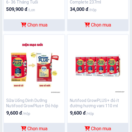
6- 36 Tháng Tuổi
Complete 237ml
509,900 đ
34,000 đ
/Lon
/Hộp
Chọn mua
Chọn mua
Sữa Uống Dinh Dưỡng
Nutifood GrowPLUS+ đỏ ít
Nutifood GrowPlus+ Đỏ hộp
đường hương vani 110 ml
110ml
9,600 đ
9,600 đ
/Hộp
/Hộp
Chọn mua
Chọn mua