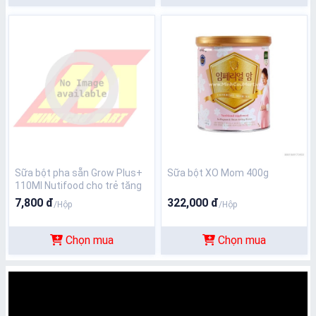
Sữa bột pha sẵn Grow Plus+
Sữa bột XO Mom 400g
110Ml Nutifood cho trẻ tăng
cân (xanh)
7,800 đ
322,000 đ
/Hộp
/Hộp
Chọn mua
Chọn mua