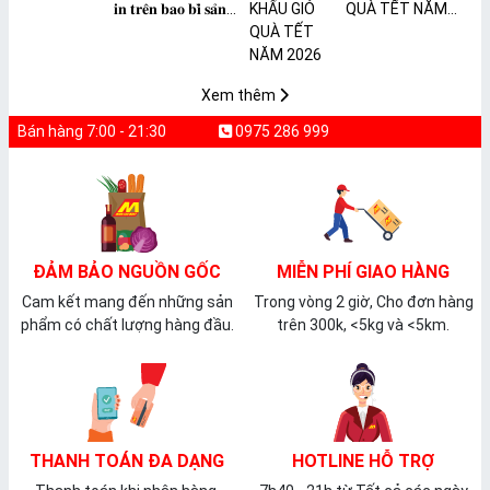
𝐢𝐧 𝐭𝐫𝐞̂𝐧 𝐛𝐚𝐨 𝐛𝐢̀ 𝐬𝐚̉𝐧
QUÀ TẾT NĂM
𝐩𝐡𝐚̂̉𝐦 𝐌𝐀̀𝐍𝐆 𝐁𝐎̣𝐂
2026
𝐓𝐇𝐔̛̣𝐂 𝐏𝐇𝐀̂̉𝐌
𝐏𝐕𝐂 𝐌𝐈𝐂𝐀
Xem thêm
Bán hàng 7:00 - 21:30
0975 286 999
ĐẢM BẢO NGUỒN GỐC
MIỄN PHÍ GIAO HÀNG
Cam kết mang đến những sản
Trong vòng 2 giờ, Cho đơn hàng
phẩm có chất lượng hàng đầu.
trên 300k, <5kg và <5km.
THANH TOÁN ĐA DẠNG
HOTLINE HỖ TRỢ