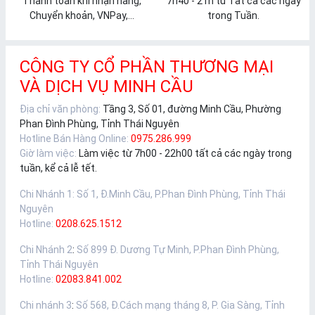
Thanh toán khi nhận hàng,
7h40 - 21h từ Tất cả các ngày
Chuyển khoản, VNPay,...
trong Tuần.
CÔNG TY CỔ PHẦN THƯƠNG MẠI
VÀ DỊCH VỤ MINH CẦU
Địa chỉ văn phòng:
Tầng 3, Số 01, đường Minh Cầu, Phường
Phan Đình Phùng, Tỉnh Thái Nguyên
Hotline Bán Hàng Online:
0975.286.999
Giờ làm việc:
Làm việc từ 7h00 - 22h00 tất cả các ngày trong
tuần, kể cả lễ tết.
Chi Nhánh 1
:
Số 1, Đ.Minh Cầu, P.Phan Đình Phùng, Tỉnh Thái
Nguyên
Hotline:
0208.625.1512
Chi Nhánh 2
:
Số 899 Đ. Dương Tự Minh, P.Phan Đình Phùng,
Tỉnh Thái Nguyên
Hotline:
02083.841.002
Chi nhánh 3
:
Số 568, Đ.Cách mạng tháng 8, P. Gia Sàng, Tỉnh