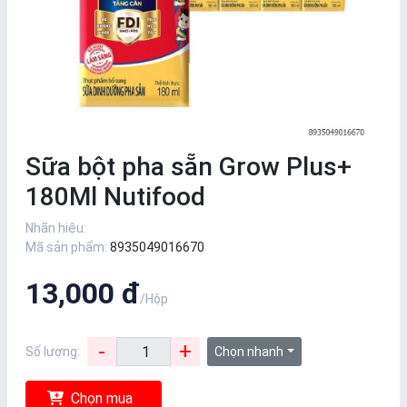
Sữa bột pha sẵn Grow Plus+
180Ml Nutifood
Nhãn hiệu:
Mã sản phẩm:
8935049016670
13,000 đ
/Hộp
-
+
Số lượng:
Chọn nhanh
Chọn mua