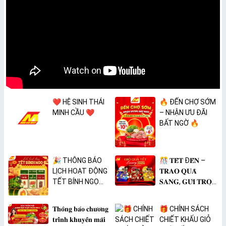
❤️ HỆ SINH THÁI
🔥 ĐẾN CHỢ SỚM
MINH CẦU ❤️
– NHẬN ƯU ĐÃI
BẤT NGỜ 🔥
🎉 THÔNG BÁO
🎊 𝐓𝐄̂́𝐓 Đ𝐄̂́𝐍 –
LỊCH HOẠT ĐỘNG
𝐓𝐑𝐀𝐎 𝐐𝐔𝐀̀
TẾT BÍNH NGỌ
𝐒𝐀𝐍𝐆, 𝐆𝐔̛̉𝐈 𝐓𝐑𝐎̣𝐍
2026 🎉
𝐓𝐀̂𝐌 𝐘́ 🎊
𝐓𝐡𝐨̂𝐧𝐠 𝐛𝐚́𝐨 𝐜𝐡𝐮̛𝐨̛𝐧𝐠
🎁 CHÍNH SÁCH
𝐭𝐫𝐢̀𝐧𝐡 𝐤𝐡𝐮𝐲𝐞̂́𝐧 𝐦𝐚̃𝐢
CHIẾT KHẤU GIỎ