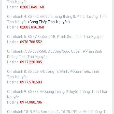
Thái Nguyên
Hotline:
02083.849.168
Chi nhánh 4
:
Số 442, Đ.Cách mạng tháng 8, P.Tích Lương, Tỉnh
Thái Nguyên
(Gang Thép Thái Nguyên)
Hotline:
02083.836.368
Chi nhánh 5
:
Số 47, Quốc lộ 1B, P.Linh Sơn, Tỉnh Thái Nguyên
Hotline:
0976.788.552
Chi nhánh 7
:
Số 558-560, Đ.Lương Ngọc Quyến, P.Phan Đình
Phùng, Tỉnh Thái Nguyên
Hotline:
0917.220.985
Chi nhánh 8
:
Số 529, Đ.Dương Tự Minh, P.Quan Triều, Tỉnh
Thái Nguyên
Hotline:
0977.570.503
Chi nhánh 9
:
Số 333, Đ.Quang Trung, P.Quyết Thắng, Tỉnh Thái
Nguyên
Hotline:
0974.980.706
Chi nhánh 10
:
Đ. Bắc Sơn kéo dài, Tổ 75, P.Phan Đình Phùng, T.