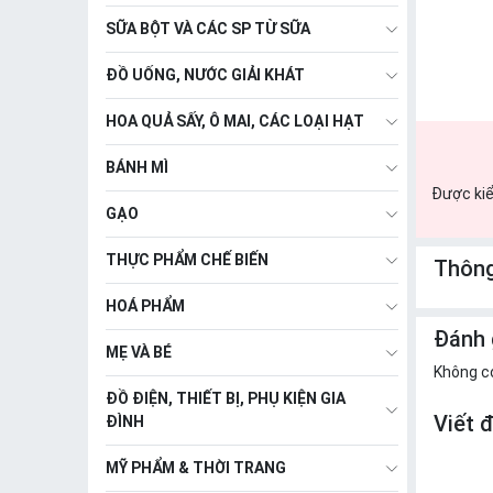
SỮA BỘT VÀ CÁC SP TỪ SỮA
ĐỒ UỐNG, NƯỚC GIẢI KHÁT
HOA QUẢ SẤY, Ô MAI, CÁC LOẠI HẠT
BÁNH MÌ
Được kiể
GẠO
THỰC PHẨM CHẾ BIẾN
Thông
HOÁ PHẨM
Đánh 
MẸ VÀ BÉ
Không c
ĐỒ ĐIỆN, THIẾT BỊ, PHỤ KIỆN GIA
Viết 
ĐÌNH
MỸ PHẨM & THỜI TRANG