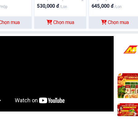
tăng cân (xanh)
530,000 đ
645,000 đ
/Hộp
/Lon
/Lon
Chọn mua
Chọn mua
Chọn mua