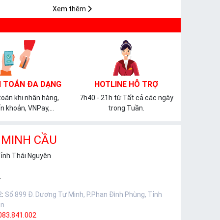
𝐌𝐈𝐂𝐀
Xem thêm
 TOÁN ĐA DẠNG
HOTLINE HỖ TRỢ
oán khi nhận hàng,
7h40 - 21h từ Tất cả các ngày
n khoản, VNPay,...
trong Tuần.
 MINH CẦU
Tỉnh Thái Nguyên
.
2
:
Số 899 Đ. Dương Tự Minh, P.Phan Đình Phùng, Tỉnh
ên
083.841.002