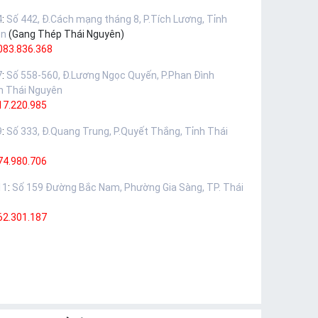
4
:
Số 442, Đ.Cách mạng tháng 8, P.Tích Lương, Tỉnh
ên
(Gang Thép Thái Nguyên)
083.836.368
7
:
Số 558-560, Đ.Lương Ngọc Quyến, P.Phan Đình
h Thái Nguyên
17.220.985
9
:
Số 333, Đ.Quang Trung, P.Quyết Thắng, Tỉnh Thái
74.980.706
11
:
Số 159 Đường Bắc Nam, Phường Gia Sàng, TP. Thái
62.301.187