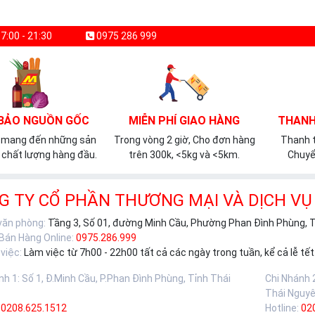
7:00 - 21:30
0975 286 999
BẢO NGUỒN GỐC
MIỄN PHÍ GIAO HÀNG
THANH
 mang đến những sản
Trong vòng 2 giờ, Cho đơn hàng
Thanh t
chất lượng hàng đầu.
trên 300k, <5kg và <5km.
Chuyể
G TY CỔ PHẦN THƯƠNG MẠI VÀ DỊCH VỤ
 văn phòng:
Tầng 3, Số 01, đường Minh Cầu, Phường Phan Đình Phùng, 
 Bán Hàng Online:
0975.286.999
việc:
Làm việc từ 7h00 - 22h00 tất cả các ngày trong tuần, kể cả lễ tết
nh 1
:
Số 1, Đ.Minh Cầu, P.Phan Đình Phùng, Tỉnh Thái
Chi Nhánh 
Thái Nguy
0208.625.1512
Hotline:
02