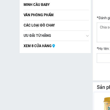
MINH CẦU BABY
VĂN PHÒNG PHẨM
*
Đánh g
CÁC LOẠI ĐỒ CHAY
ƯU ĐÃI TỪ HÃNG
XEM 8 CỬA HÀNG
*
Họ tên:
Sản p