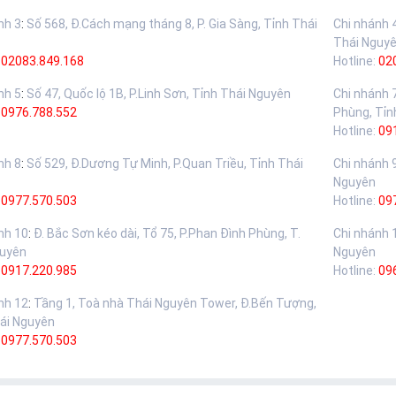
nh 3
:
Số 568, Đ.Cách mạng tháng 8, P. Gia Sàng, Tỉnh Thái
Chi nhánh 
Thái Nguy
02083.849.168
Hotline:
02
nh 5
:
Số 47, Quốc lộ 1B, P.Linh Sơn, Tỉnh Thái Nguyên
Chi nhánh 
:
0976.788.552
Phùng, Tỉn
Hotline:
09
nh 8
:
Số 529, Đ.Dương Tự Minh, P.Quan Triều, Tỉnh Thái
Chi nhánh 
Nguyên
:
0977.570.503
Hotline:
09
nh 10
:
Đ. Bắc Sơn kéo dài, Tổ 75, P.Phan Đình Phùng, T.
Chi nhánh 
guyên
Nguyên
:
0917.220.985
Hotline:
09
nh 12
:
Tầng 1, Toà nhà Thái Nguyên Tower, Đ.Bến Tượng,
ái Nguyên
:
0977.570.503