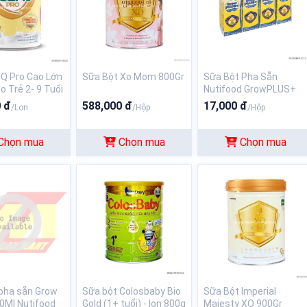
IQ Pro Cao Lớn
Sữa Bột Xo Mom 800Gr
Sữa Bột Pha Sẵn
o Trẻ 2- 9 Tuổi
Nutifood GrowPLUS+
Sữa Non Tăng Đề
 đ
588,000 đ
17,000 đ
/Lon
/Hộp
/Hộp
Kháng 180ml
Chọn mua
Chọn mua
Chọn mua
pha sẵn Grow
Sữa bột Colosbaby Bio
Sữa Bột Imperial
0Ml Nutifood
Gold (1+ tuổi) - lon 800g
Majesty XO 900Gr