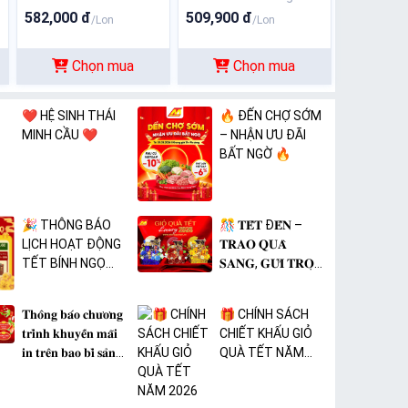
582,000 đ
509,900 đ
/Lon
/Lon
Chọn mua
Chọn mua
❤️ HỆ SINH THÁI
🔥 ĐẾN CHỢ SỚM
MINH CẦU ❤️
– NHẬN ƯU ĐÃI
BẤT NGỜ 🔥
🎉 THÔNG BÁO
🎊 𝐓𝐄̂́𝐓 Đ𝐄̂́𝐍 –
LỊCH HOẠT ĐỘNG
𝐓𝐑𝐀𝐎 𝐐𝐔𝐀̀
TẾT BÍNH NGỌ
𝐒𝐀𝐍𝐆, 𝐆𝐔̛̉𝐈 𝐓𝐑𝐎̣𝐍
2026 🎉
𝐓𝐀̂𝐌 𝐘́ 🎊
𝐓𝐡𝐨̂𝐧𝐠 𝐛𝐚́𝐨 𝐜𝐡𝐮̛𝐨̛𝐧𝐠
🎁 CHÍNH SÁCH
𝐭𝐫𝐢̀𝐧𝐡 𝐤𝐡𝐮𝐲𝐞̂́𝐧 𝐦𝐚̃𝐢
CHIẾT KHẤU GIỎ
𝐢𝐧 𝐭𝐫𝐞̂𝐧 𝐛𝐚𝐨 𝐛𝐢̀ 𝐬𝐚̉𝐧
QUÀ TẾT NĂM
𝐩𝐡𝐚̂̉𝐦 𝐌𝐀̀𝐍𝐆 𝐁𝐎̣𝐂
2026
𝐓𝐇𝐔̛̣𝐂 𝐏𝐇𝐀̂̉𝐌 𝐏𝐕𝐂