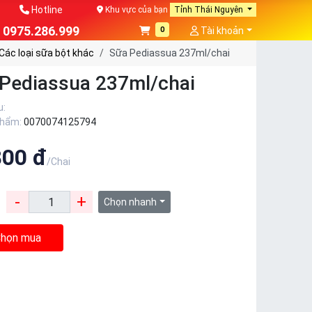
Hotline
Khu vực của bạn
Tỉnh Thái Nguyên
0975.286.999
0
Tài khoản
Các loại sữa bột khác
Sữa Pediassua 237ml/chai
Pediassua 237ml/chai
u:
phẩm:
0070074125794
800 đ
/Chai
-
+
:
Chọn nhanh
họn mua