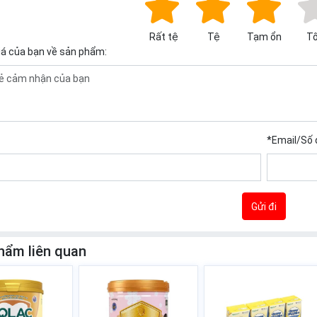
Rất tệ
Tệ
Tạm ổn
Tố
iá của bạn về sản phẩm:
*
Email/Số 
Gửi đi
hẩm liên quan