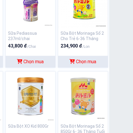
Sữa Pediassua
Sữa Bột Morinaga Số 2
237ml/chai
Cho Trẻ 6-36 Tháng
320Gr
43,800 đ
234,900 đ
/Chai
/Lon
Chọn mua
Chọn mua
Sữa Bột XO Kid 800Gr
Sữa Bột Morinaga Số 2
850Gr 6- 36 Tháng Tuổi