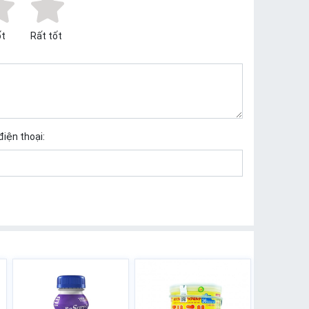
t
Rất tốt
điện thoại: