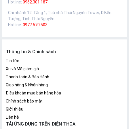
Hotline:
0962.301.187
Chi nhánh 12
:
Tầng 1, Toà nhà Thái Nguyên Tower, Đ.Bến
Tượng, Tỉnh Thái Nguyên
Hotline:
0977.570.503
Thông tin & Chính sách
Tin tức
Xu và Mã giảm giá
Thanh toán & Bảo Hành
Giao hàng & Nhận hàng
Điều khoản mua bán hàng hóa
Chính sách bảo mật
Giới thiệu
Liên hệ
TẢI ỨNG DỤNG TRÊN ĐIỆN THOẠI