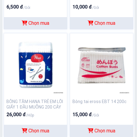
6,500 đ
10,000 đ
/Gói
/Gói
Chọn mua
Chọn mua
BÔNG TĂM HANA TRẺ EM LÕI
Bông tai eross EBT 14 200c
GIẤY 1 ĐẦU MUỖNG 200 CÂY
26,000 đ
15,000 đ
/Hộp
/Gói
Chọn mua
Chọn mua