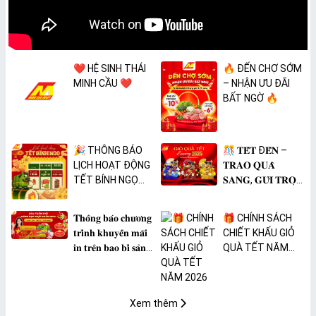
❤️ HỆ SINH THÁI
🔥 ĐẾN CHỢ SỚM
MINH CẦU ❤️
– NHẬN ƯU ĐÃI
BẤT NGỜ 🔥
🎉 THÔNG BÁO
🎊 𝐓𝐄̂́𝐓 Đ𝐄̂́𝐍 –
LỊCH HOẠT ĐỘNG
𝐓𝐑𝐀𝐎 𝐐𝐔𝐀̀
TẾT BÍNH NGỌ
𝐒𝐀𝐍𝐆, 𝐆𝐔̛̉𝐈 𝐓𝐑𝐎̣𝐍
2026 🎉
𝐓𝐀̂𝐌 𝐘́ 🎊
𝐓𝐡𝐨̂𝐧𝐠 𝐛𝐚́𝐨 𝐜𝐡𝐮̛𝐨̛𝐧𝐠
🎁 CHÍNH SÁCH
𝐭𝐫𝐢̀𝐧𝐡 𝐤𝐡𝐮𝐲𝐞̂́𝐧 𝐦𝐚̃𝐢
CHIẾT KHẤU GIỎ
𝐢𝐧 𝐭𝐫𝐞̂𝐧 𝐛𝐚𝐨 𝐛𝐢̀ 𝐬𝐚̉𝐧
QUÀ TẾT NĂM
𝐩𝐡𝐚̂̉𝐦 𝐌𝐀̀𝐍𝐆 𝐁𝐎̣𝐂
2026
𝐓𝐇𝐔̛̣𝐂 𝐏𝐇𝐀̂̉𝐌
𝐏𝐕𝐂 𝐌𝐈𝐂𝐀
Xem thêm