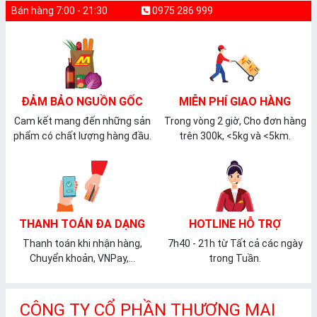
Bán hàng 7:00 - 21:30
0975 286 999
ĐẢM BẢO NGUỒN GỐC
MIỄN PHÍ GIAO HÀNG
Cam kết mang đến những sản
Trong vòng 2 giờ, Cho đơn hàng
phẩm có chất lượng hàng đầu.
trên 300k, <5kg và <5km.
THANH TOÁN ĐA DẠNG
HOTLINE HỖ TRỢ
Thanh toán khi nhận hàng,
7h40 - 21h từ Tất cả các ngày
Chuyển khoản, VNPay,...
trong Tuần.
CÔNG TY CỔ PHẦN THƯƠNG MẠI