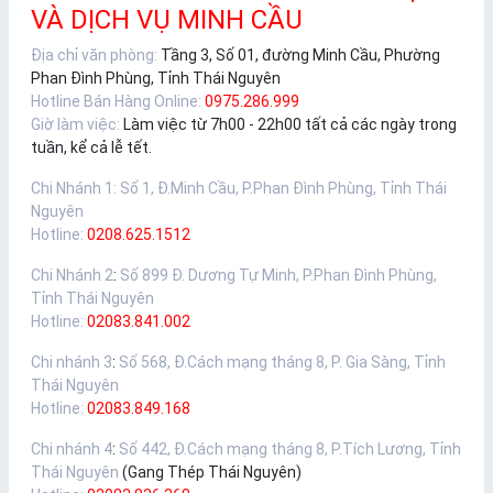
VÀ DỊCH VỤ MINH CẦU
Địa chỉ văn phòng:
Tầng 3, Số 01, đường Minh Cầu, Phường
Phan Đình Phùng, Tỉnh Thái Nguyên
Hotline Bán Hàng Online:
0975.286.999
Giờ làm việc:
Làm việc từ 7h00 - 22h00 tất cả các ngày trong
tuần, kể cả lễ tết.
Chi Nhánh 1
:
Số 1, Đ.Minh Cầu, P.Phan Đình Phùng, Tỉnh Thái
Nguyên
Hotline:
0208.625.1512
Chi Nhánh 2
:
Số 899 Đ. Dương Tự Minh, P.Phan Đình Phùng,
Tỉnh Thái Nguyên
Hotline:
02083.841.002
Chi nhánh 3
:
Số 568, Đ.Cách mạng tháng 8, P. Gia Sàng, Tỉnh
Thái Nguyên
Hotline:
02083.849.168
Chi nhánh 4
:
Số 442, Đ.Cách mạng tháng 8, P.Tích Lương, Tỉnh
Thái Nguyên
(Gang Thép Thái Nguyên)