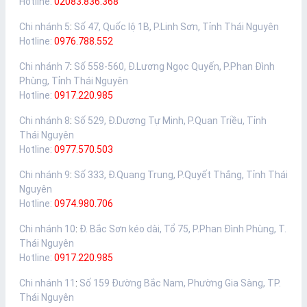
Hotline:
02083.836.368
Chi nhánh 5
:
Số 47, Quốc lộ 1B, P.Linh Sơn, Tỉnh Thái Nguyên
Hotline:
0976.788.552
Chi nhánh 7
:
Số 558-560, Đ.Lương Ngọc Quyến, P.Phan Đình
Phùng, Tỉnh Thái Nguyên
Hotline:
0917.220.985
Chi nhánh 8
:
Số 529, Đ.Dương Tự Minh, P.Quan Triều, Tỉnh
Thái Nguyên
Hotline:
0977.570.503
Chi nhánh 9
:
Số 333, Đ.Quang Trung, P.Quyết Thắng, Tỉnh Thái
Nguyên
Hotline:
0974.980.706
Chi nhánh 10
:
Đ. Bắc Sơn kéo dài, Tổ 75, P.Phan Đình Phùng, T.
Thái Nguyên
Hotline:
0917.220.985
Chi nhánh 11
:
Số 159 Đường Bắc Nam, Phường Gia Sàng, TP.
Thái Nguyên