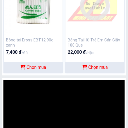
Bông tai Eross EBT12 90c
Bông Tai Hũ Trẻ Em Cán Giấy
xanh
180 Que
7,400 đ
22,000 đ
/Gói
/Hộp
Chọn mua
Chọn mua