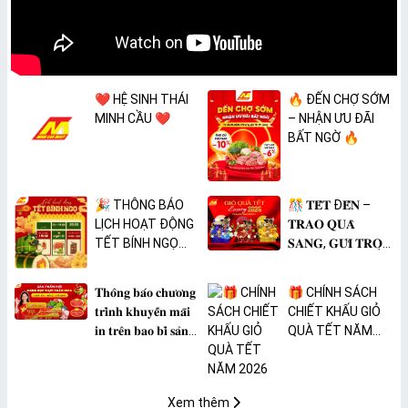
❤️ HỆ SINH THÁI
🔥 ĐẾN CHỢ SỚM
MINH CẦU ❤️
– NHẬN ƯU ĐÃI
BẤT NGỜ 🔥
🎉 THÔNG BÁO
🎊 𝐓𝐄̂́𝐓 Đ𝐄̂́𝐍 –
LỊCH HOẠT ĐỘNG
𝐓𝐑𝐀𝐎 𝐐𝐔𝐀̀
TẾT BÍNH NGỌ
𝐒𝐀𝐍𝐆, 𝐆𝐔̛̉𝐈 𝐓𝐑𝐎̣𝐍
2026 🎉
𝐓𝐀̂𝐌 𝐘́ 🎊
𝐓𝐡𝐨̂𝐧𝐠 𝐛𝐚́𝐨 𝐜𝐡𝐮̛𝐨̛𝐧𝐠
🎁 CHÍNH SÁCH
𝐭𝐫𝐢̀𝐧𝐡 𝐤𝐡𝐮𝐲𝐞̂́𝐧 𝐦𝐚̃𝐢
CHIẾT KHẤU GIỎ
𝐢𝐧 𝐭𝐫𝐞̂𝐧 𝐛𝐚𝐨 𝐛𝐢̀ 𝐬𝐚̉𝐧
QUÀ TẾT NĂM
𝐩𝐡𝐚̂̉𝐦 𝐌𝐀̀𝐍𝐆 𝐁𝐎̣𝐂
2026
𝐓𝐇𝐔̛̣𝐂 𝐏𝐇𝐀̂̉𝐌
𝐏𝐕𝐂 𝐌𝐈𝐂𝐀
Xem thêm