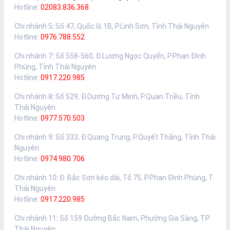
Hotline:
02083.836.368
Chi nhánh 5
:
Số 47, Quốc lộ 1B, P.Linh Sơn, Tỉnh Thái Nguyên
Hotline:
0976.788.552
Chi nhánh 7
:
Số 558-560, Đ.Lương Ngọc Quyến, P.Phan Đình
Phùng, Tỉnh Thái Nguyên
Hotline:
0917.220.985
Chi nhánh 8
:
Số 529, Đ.Dương Tự Minh, P.Quan Triều, Tỉnh
Thái Nguyên
Hotline:
0977.570.503
Chi nhánh 9
:
Số 333, Đ.Quang Trung, P.Quyết Thắng, Tỉnh Thái
Nguyên
Hotline:
0974.980.706
Chi nhánh 10
:
Đ. Bắc Sơn kéo dài, Tổ 75, P.Phan Đình Phùng, T.
Thái Nguyên
Hotline:
0917.220.985
Chi nhánh 11
:
Số 159 Đường Bắc Nam, Phường Gia Sàng, TP.
Thái Nguyên