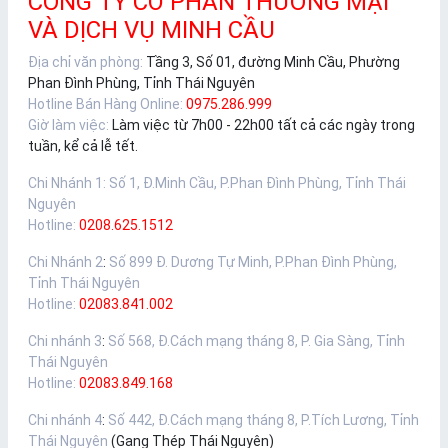
CÔNG TY CỔ PHẦN THƯƠNG MẠI
VÀ DỊCH VỤ MINH CẦU
Địa chỉ văn phòng:
Tầng 3, Số 01, đường Minh Cầu, Phường
Phan Đình Phùng, Tỉnh Thái Nguyên
Hotline Bán Hàng Online:
0975.286.999
Giờ làm việc:
Làm việc từ 7h00 - 22h00 tất cả các ngày trong
tuần, kể cả lễ tết.
Chi Nhánh 1
:
Số 1, Đ.Minh Cầu, P.Phan Đình Phùng, Tỉnh Thái
Nguyên
Hotline:
0208.625.1512
Chi Nhánh 2
:
Số 899 Đ. Dương Tự Minh, P.Phan Đình Phùng,
Tỉnh Thái Nguyên
Hotline:
02083.841.002
Chi nhánh 3
:
Số 568, Đ.Cách mạng tháng 8, P. Gia Sàng, Tỉnh
Thái Nguyên
Hotline:
02083.849.168
Chi nhánh 4
:
Số 442, Đ.Cách mạng tháng 8, P.Tích Lương, Tỉnh
Thái Nguyên
(Gang Thép Thái Nguyên)