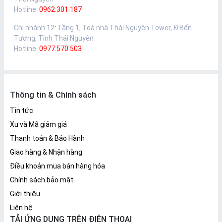
Hotline:
0962.301.187
Chi nhánh 12
:
Tầng 1, Toà nhà Thái Nguyên Tower, Đ.Bến
Tượng, Tỉnh Thái Nguyên
Hotline:
0977.570.503
Thông tin & Chính sách
Tin tức
Xu và Mã giảm giá
Thanh toán & Bảo Hành
Giao hàng & Nhận hàng
Điều khoản mua bán hàng hóa
Chính sách bảo mật
Giới thiệu
Liên hệ
TẢI ỨNG DỤNG TRÊN ĐIỆN THOẠI