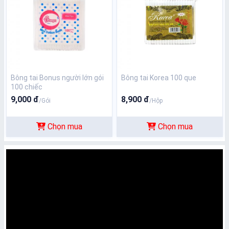
Bông tai Bonus người lớn gói
Bông tai Korea 100 que
100 chiếc
9,000 đ
8,900 đ
/Gói
/Hộp
Chọn mua
Chọn mua