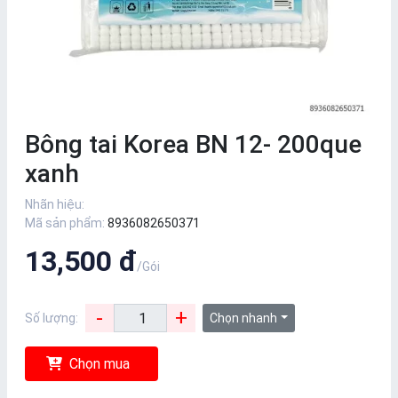
Bông tai Korea BN 12- 200que
xanh
Nhãn hiệu:
Mã sản phẩm:
8936082650371
13,500 đ
/Gói
-
+
Số lượng:
Chọn nhanh
Chọn mua