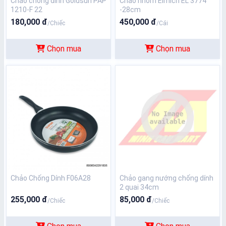
Chảo chống dính Goldsun PAP
Chảo nhôm Elmich EL 3774
1210-F 22
-28cm
180,000 đ
450,000 đ
/Chiếc
/Cái
Chọn mua
Chọn mua
Chảo Chống Dính F06A28
Chảo gang nướng chống dính
2 quai 34cm
255,000 đ
85,000 đ
/Chiếc
/Chiếc