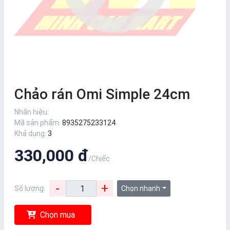
Chảo rán Omi Simple 24cm
Nhãn hiệu:
Mã sản phẩm:
8935275233124
Khả dụng:
3
330,000 đ
/Chiếc
-
+
Số lượng:
Chọn nhanh
Chọn mua