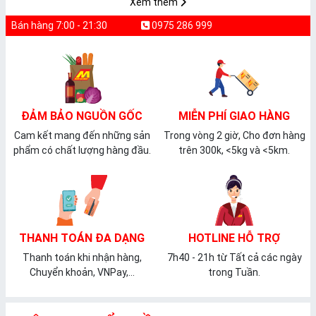
Xem thêm
Bán hàng 7:00 - 21:30
0975 286 999
ĐẢM BẢO NGUỒN GỐC
MIỄN PHÍ GIAO HÀNG
Cam kết mang đến những sản
Trong vòng 2 giờ, Cho đơn hàng
phẩm có chất lượng hàng đầu.
trên 300k, <5kg và <5km.
THANH TOÁN ĐA DẠNG
HOTLINE HỖ TRỢ
Thanh toán khi nhận hàng,
7h40 - 21h từ Tất cả các ngày
Chuyển khoản, VNPay,...
trong Tuần.