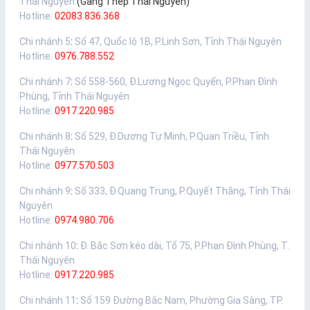
Thái Nguyên
(Gang Thép Thái Nguyên)
Hotline:
02083.836.368
Chi nhánh 5
:
Số 47, Quốc lộ 1B, P.Linh Sơn, Tỉnh Thái Nguyên
Hotline:
0976.788.552
Chi nhánh 7
:
Số 558-560, Đ.Lương Ngọc Quyến, P.Phan Đình
Phùng, Tỉnh Thái Nguyên
Hotline:
0917.220.985
Chi nhánh 8
:
Số 529, Đ.Dương Tự Minh, P.Quan Triều, Tỉnh
Thái Nguyên
Hotline:
0977.570.503
Chi nhánh 9
:
Số 333, Đ.Quang Trung, P.Quyết Thắng, Tỉnh Thái
Nguyên
Hotline:
0974.980.706
Chi nhánh 10
:
Đ. Bắc Sơn kéo dài, Tổ 75, P.Phan Đình Phùng, T.
Thái Nguyên
Hotline:
0917.220.985
Chi nhánh 11
:
Số 159 Đường Bắc Nam, Phường Gia Sàng, TP.