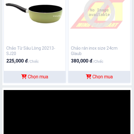
Chảo Từ Sâu Lòng 20213-
Chảo rán inox size 24cm
SJ20
Glaub
225,000 đ
380,000 đ
/Chiếc
/Chiếc
Chọn mua
Chọn mua