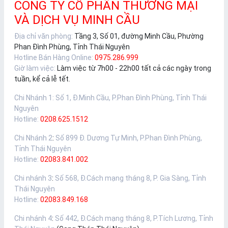
CÔNG TY CỔ PHẦN THƯƠNG MẠI
VÀ DỊCH VỤ MINH CẦU
Địa chỉ văn phòng:
Tầng 3, Số 01, đường Minh Cầu, Phường
Phan Đình Phùng, Tỉnh Thái Nguyên
Hotline Bán Hàng Online:
0975.286.999
Giờ làm việc:
Làm việc từ 7h00 - 22h00 tất cả các ngày trong
tuần, kể cả lễ tết.
Chi Nhánh 1
:
Số 1, Đ.Minh Cầu, P.Phan Đình Phùng, Tỉnh Thái
Nguyên
Hotline:
0208.625.1512
Chi Nhánh 2
:
Số 899 Đ. Dương Tự Minh, P.Phan Đình Phùng,
Tỉnh Thái Nguyên
Hotline:
02083.841.002
Chi nhánh 3
:
Số 568, Đ.Cách mạng tháng 8, P. Gia Sàng, Tỉnh
Thái Nguyên
Hotline:
02083.849.168
Chi nhánh 4
:
Số 442, Đ.Cách mạng tháng 8, P.Tích Lương, Tỉnh