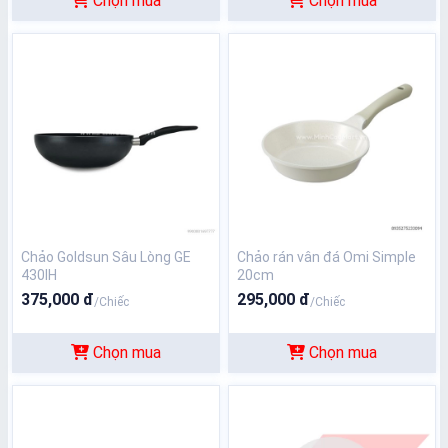
Chọn mua
Chọn mua
Chảo Goldsun Sâu Lòng GE
Chảo rán vân đá Omi Simple
430IH
20cm
375,000 đ
295,000 đ
/Chiếc
/Chiếc
Chọn mua
Chọn mua