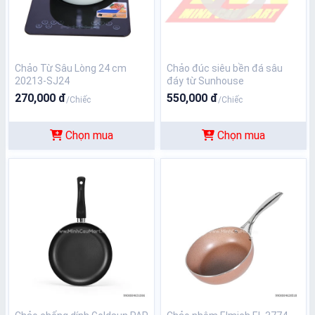
Chảo Từ Sâu Lòng 24 cm
Chảo đúc siêu bền đá sâu
20213-SJ24
đáy từ Sunhouse
SHG1228MBA
270,000 đ
550,000 đ
/Chiếc
/Chiếc
Chọn mua
Chọn mua