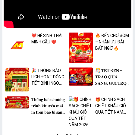
❤️ HỆ SINH THÁI
🔥 ĐẾN CHỢ SỚM
MINH CẦU ❤️
– NHẬN ƯU ĐÃI
BẤT NGỜ 🔥
🎉 THÔNG BÁO
🎊 𝐓𝐄̂́𝐓 Đ𝐄̂́𝐍 –
LỊCH HOẠT ĐỘNG
𝐓𝐑𝐀𝐎 𝐐𝐔𝐀̀
TẾT BÍNH NGỌ
𝐒𝐀𝐍𝐆, 𝐆𝐔̛̉𝐈 𝐓𝐑𝐎̣𝐍
2026 🎉
𝐓𝐀̂𝐌 𝐘́ 🎊
𝐓𝐡𝐨̂𝐧𝐠 𝐛𝐚́𝐨 𝐜𝐡𝐮̛𝐨̛𝐧𝐠
🎁 CHÍNH SÁCH
𝐭𝐫𝐢̀𝐧𝐡 𝐤𝐡𝐮𝐲𝐞̂́𝐧 𝐦𝐚̃𝐢
CHIẾT KHẤU GIỎ
𝐢𝐧 𝐭𝐫𝐞̂𝐧 𝐛𝐚𝐨 𝐛𝐢̀ 𝐬𝐚̉𝐧
QUÀ TẾT NĂM
𝐩𝐡𝐚̂̉𝐦 𝐌𝐀̀𝐍𝐆 𝐁𝐎̣𝐂
2026
𝐓𝐇𝐔̛̣𝐂 𝐏𝐇𝐀̂̉𝐌
𝐏𝐕𝐂 𝐌𝐈𝐂𝐀