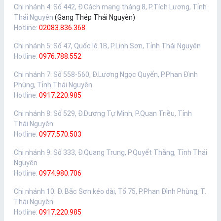
Chi nhánh 4
:
Số 442, Đ.Cách mạng tháng 8, P.Tích Lương, Tỉnh
Thái Nguyên
(Gang Thép Thái Nguyên)
Hotline:
02083.836.368
Chi nhánh 5
:
Số 47, Quốc lộ 1B, P.Linh Sơn, Tỉnh Thái Nguyên
Hotline:
0976.788.552
Chi nhánh 7
:
Số 558-560, Đ.Lương Ngọc Quyến, P.Phan Đình
Phùng, Tỉnh Thái Nguyên
Hotline:
0917.220.985
Chi nhánh 8
:
Số 529, Đ.Dương Tự Minh, P.Quan Triều, Tỉnh
Thái Nguyên
Hotline:
0977.570.503
Chi nhánh 9
:
Số 333, Đ.Quang Trung, P.Quyết Thắng, Tỉnh Thái
Nguyên
Hotline:
0974.980.706
Chi nhánh 10
:
Đ. Bắc Sơn kéo dài, Tổ 75, P.Phan Đình Phùng, T.
Thái Nguyên
Hotline:
0917.220.985