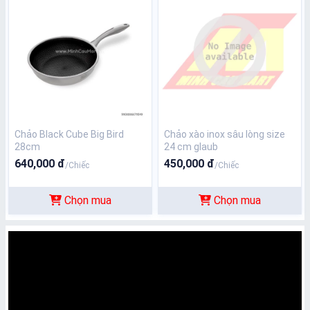
Chảo Black Cube Big Bird
Chảo xào inox sâu lòng size
28cm
24 cm glaub
640,000 đ
450,000 đ
/Chiếc
/Chiếc
Chọn mua
Chọn mua