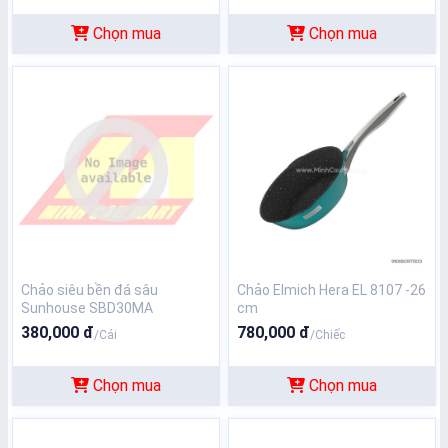
Chọn mua
Chọn mua
Chảo siêu bền đá sâu
Chảo Elmich Hera EL 8107 -26
Sunhouse SBD30MA
cm
380,000 đ
780,000 đ
/Cái
/Chiếc
Chọn mua
Chọn mua