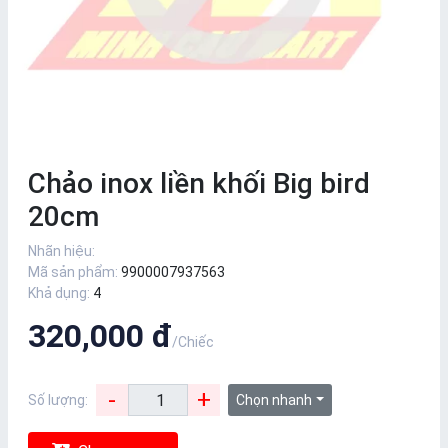
Chảo inox liền khối Big bird
20cm
Nhãn hiệu:
Mã sản phẩm:
9900007937563
Khả dụng:
4
320,000 đ
/Chiếc
-
+
Số lượng:
Chọn nhanh