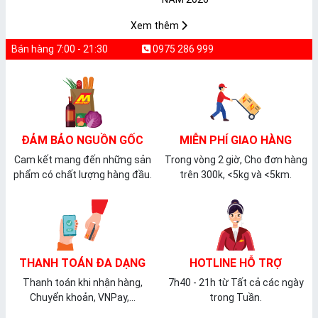
𝐏𝐕𝐂 𝐌𝐈𝐂𝐀
Xem thêm
Bán hàng 7:00 - 21:30
0975 286 999
ĐẢM BẢO NGUỒN GỐC
MIỄN PHÍ GIAO HÀNG
Cam kết mang đến những sản
Trong vòng 2 giờ, Cho đơn hàng
phẩm có chất lượng hàng đầu.
trên 300k, <5kg và <5km.
THANH TOÁN ĐA DẠNG
HOTLINE HỖ TRỢ
Thanh toán khi nhận hàng,
7h40 - 21h từ Tất cả các ngày
Chuyển khoản, VNPay,...
trong Tuần.