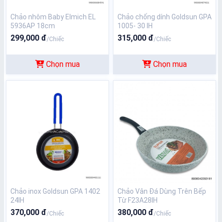
Chảo nhôm Baby Elmich EL
Chảo chống dính Goldsun GPA
5936AP 18cm
1005- 30 IH
299,000 đ
315,000 đ
/Chiếc
/Chiếc
Chọn mua
Chọn mua
Chảo inox Goldsun GPA 1402
Chảo Vân Đá Dùng Trên Bếp
24IH
Từ F23A28IH
370,000 đ
380,000 đ
/Chiếc
/Chiếc