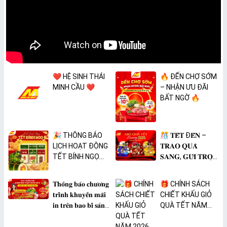
❤️ HỆ SINH THÁI
🔥 ĐẾN CHỢ SỚM
MINH CẦU ❤️
– NHẬN ƯU ĐÃI
BẤT NGỜ 🔥
🎉 THÔNG BÁO
🎊 𝐓𝐄̂́𝐓 Đ𝐄̂́𝐍 –
LỊCH HOẠT ĐỘNG
𝐓𝐑𝐀𝐎 𝐐𝐔𝐀̀
TẾT BÍNH NGỌ
𝐒𝐀𝐍𝐆, 𝐆𝐔̛̉𝐈 𝐓𝐑𝐎̣𝐍
2026 🎉
𝐓𝐀̂𝐌 𝐘́ 🎊
𝐓𝐡𝐨̂𝐧𝐠 𝐛𝐚́𝐨 𝐜𝐡𝐮̛𝐨̛𝐧𝐠
🎁 CHÍNH SÁCH
𝐭𝐫𝐢̀𝐧𝐡 𝐤𝐡𝐮𝐲𝐞̂́𝐧 𝐦𝐚̃𝐢
CHIẾT KHẤU GIỎ
𝐢𝐧 𝐭𝐫𝐞̂𝐧 𝐛𝐚𝐨 𝐛𝐢̀ 𝐬𝐚̉𝐧
QUÀ TẾT NĂM
𝐩𝐡𝐚̂̉𝐦 𝐌𝐀̀𝐍𝐆 𝐁𝐎̣𝐂
2026
𝐓𝐇𝐔̛̣𝐂 𝐏𝐇𝐀̂̉𝐌