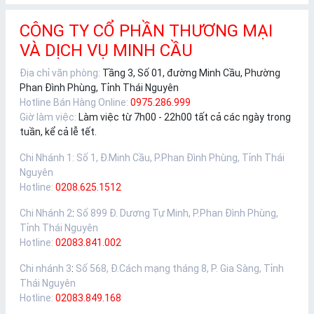
CÔNG TY CỔ PHẦN THƯƠNG MẠI
VÀ DỊCH VỤ MINH CẦU
Địa chỉ văn phòng:
Tầng 3, Số 01, đường Minh Cầu, Phường
Phan Đình Phùng, Tỉnh Thái Nguyên
Hotline Bán Hàng Online:
0975.286.999
Giờ làm việc:
Làm việc từ 7h00 - 22h00 tất cả các ngày trong
tuần, kể cả lễ tết.
Chi Nhánh 1
:
Số 1, Đ.Minh Cầu, P.Phan Đình Phùng, Tỉnh Thái
Nguyên
Hotline:
0208.625.1512
Chi Nhánh 2
:
Số 899 Đ. Dương Tự Minh, P.Phan Đình Phùng,
Tỉnh Thái Nguyên
Hotline:
02083.841.002
Chi nhánh 3
:
Số 568, Đ.Cách mạng tháng 8, P. Gia Sàng, Tỉnh
Thái Nguyên
Hotline:
02083.849.168