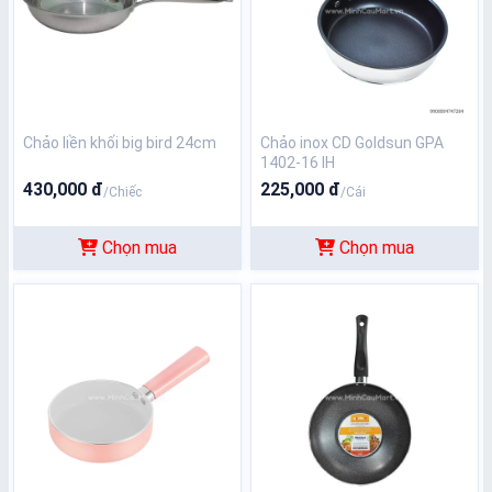
Chảo liền khối big bird 24cm
Chảo inox CD Goldsun GPA
1402-16 IH
430,000 đ
225,000 đ
/Chiếc
/Cái
Chọn mua
Chọn mua