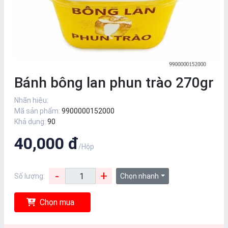
Bánh bông lan phun trào 270gr
Nhãn hiệu:
Mã sản phẩm:
9900000152000
Khả dụng:
90
40,000 đ
/Hộp
-
+
Số lượng:
Chọn nhanh
Chọn mua