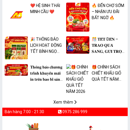
❤️ HỆ SINH THÁI
🔥 ĐẾN CHỢ SỚM
MINH CẦU ❤️
– NHẬN ƯU ĐÃI
BẤT NGỜ 🔥
🎉 THÔNG BÁO
🎊 𝐓𝐄̂́𝐓 Đ𝐄̂́𝐍 –
LỊCH HOẠT ĐỘNG
𝐓𝐑𝐀𝐎 𝐐𝐔𝐀̀
TẾT BÍNH NGỌ
𝐒𝐀𝐍𝐆, 𝐆𝐔̛̉𝐈 𝐓𝐑𝐎̣𝐍
2026 🎉
𝐓𝐀̂𝐌 𝐘́ 🎊
𝐓𝐡𝐨̂𝐧𝐠 𝐛𝐚́𝐨 𝐜𝐡𝐮̛𝐨̛𝐧𝐠
🎁 CHÍNH SÁCH
𝐭𝐫𝐢̀𝐧𝐡 𝐤𝐡𝐮𝐲𝐞̂́𝐧 𝐦𝐚̃𝐢
CHIẾT KHẤU GIỎ
𝐢𝐧 𝐭𝐫𝐞̂𝐧 𝐛𝐚𝐨 𝐛𝐢̀ 𝐬𝐚̉𝐧
QUÀ TẾT NĂM
𝐩𝐡𝐚̂̉𝐦 𝐌𝐀̀𝐍𝐆 𝐁𝐎̣𝐂
2026
𝐓𝐇𝐔̛̣𝐂 𝐏𝐇𝐀̂̉𝐌
𝐏𝐕𝐂 𝐌𝐈𝐂𝐀
Xem thêm
Bán hàng 7:00 - 21:30
0975 286 999