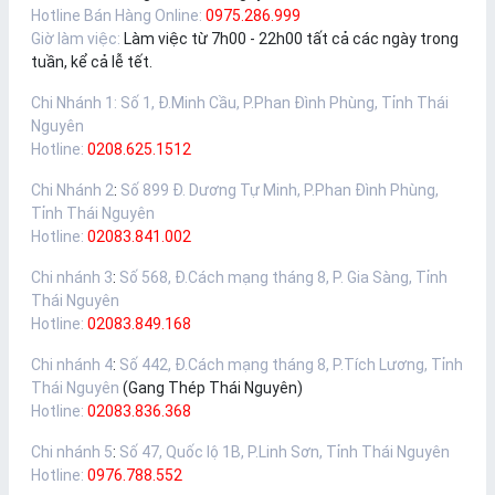
Hotline Bán Hàng Online:
0975.286.999
Giờ làm việc:
Làm việc từ 7h00 - 22h00 tất cả các ngày trong
tuần, kể cả lễ tết.
Chi Nhánh 1
:
Số 1, Đ.Minh Cầu, P.Phan Đình Phùng, Tỉnh Thái
Nguyên
Hotline:
0208.625.1512
Chi Nhánh 2
:
Số 899 Đ. Dương Tự Minh, P.Phan Đình Phùng,
Tỉnh Thái Nguyên
Hotline:
02083.841.002
Chi nhánh 3
:
Số 568, Đ.Cách mạng tháng 8, P. Gia Sàng, Tỉnh
Thái Nguyên
Hotline:
02083.849.168
Chi nhánh 4
:
Số 442, Đ.Cách mạng tháng 8, P.Tích Lương, Tỉnh
Thái Nguyên
(Gang Thép Thái Nguyên)
Hotline:
02083.836.368
Chi nhánh 5
:
Số 47, Quốc lộ 1B, P.Linh Sơn, Tỉnh Thái Nguyên
Hotline:
0976.788.552