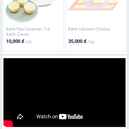
Banh Flan Caramen, Trà
Bánh milo kem Cheese
Xanh, Cacao
10,000 đ
35,000 đ
/Cốc
/Hộp