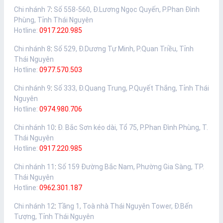
Chi nhánh 7
:
Số 558-560, Đ.Lương Ngọc Quyến, P.Phan Đình
Phùng, Tỉnh Thái Nguyên
Hotline:
0917.220.985
Chi nhánh 8
:
Số 529, Đ.Dương Tự Minh, P.Quan Triều, Tỉnh
Thái Nguyên
Hotline:
0977.570.503
Chi nhánh 9
:
Số 333, Đ.Quang Trung, P.Quyết Thắng, Tỉnh Thái
Nguyên
Hotline:
0974.980.706
Chi nhánh 10
:
Đ. Bắc Sơn kéo dài, Tổ 75, P.Phan Đình Phùng, T.
Thái Nguyên
Hotline:
0917.220.985
Chi nhánh 11
:
Số 159 Đường Bắc Nam, Phường Gia Sàng, TP.
Thái Nguyên
Hotline:
0962.301.187
Chi nhánh 12
:
Tầng 1, Toà nhà Thái Nguyên Tower, Đ.Bến
Tượng, Tỉnh Thái Nguyên