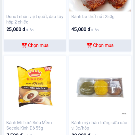
Donut nhân việt quất, dâu tây
Bánh bò thốt nốt 250g
hộp 2 chiếc
25,000 đ
45,000 đ
/Hộp
/Hộp
Chọn mua
Chọn mua
Bánh Mì Tươi Siêu Mềm
Bánh mỳ nhân trứng sữa các
Socola Kinh Đô 55g
vị 3c/hộp