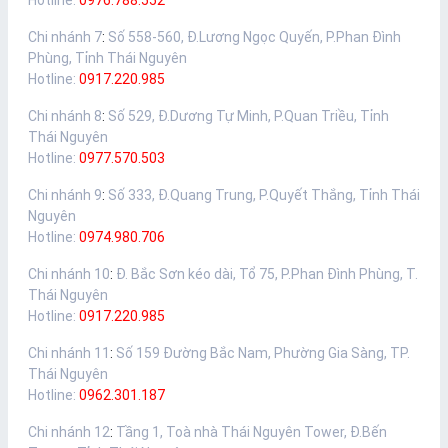
Hotline:
0976.788.552
Chi nhánh 7
:
Số 558-560, Đ.Lương Ngọc Quyến, P.Phan Đình
Phùng, Tỉnh Thái Nguyên
Hotline:
0917.220.985
Chi nhánh 8
:
Số 529, Đ.Dương Tự Minh, P.Quan Triều, Tỉnh
Thái Nguyên
Hotline:
0977.570.503
Chi nhánh 9
:
Số 333, Đ.Quang Trung, P.Quyết Thắng, Tỉnh Thái
Nguyên
Hotline:
0974.980.706
Chi nhánh 10
:
Đ. Bắc Sơn kéo dài, Tổ 75, P.Phan Đình Phùng, T.
Thái Nguyên
Hotline:
0917.220.985
Chi nhánh 11
:
Số 159 Đường Bắc Nam, Phường Gia Sàng, TP.
Thái Nguyên
Hotline:
0962.301.187
Chi nhánh 12
:
Tầng 1, Toà nhà Thái Nguyên Tower, Đ.Bến