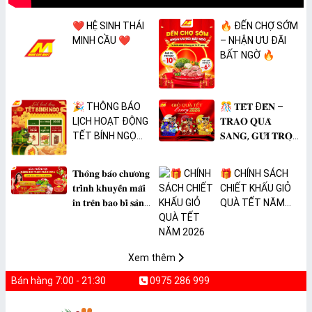
❤️ HỆ SINH THÁI
🔥 ĐẾN CHỢ SỚM
MINH CẦU ❤️
– NHẬN ƯU ĐÃI
BẤT NGỜ 🔥
🎉 THÔNG BÁO
🎊 𝐓𝐄̂́𝐓 Đ𝐄̂́𝐍 –
LỊCH HOẠT ĐỘNG
𝐓𝐑𝐀𝐎 𝐐𝐔𝐀̀
TẾT BÍNH NGỌ
𝐒𝐀𝐍𝐆, 𝐆𝐔̛̉𝐈 𝐓𝐑𝐎̣𝐍
2026 🎉
𝐓𝐀̂𝐌 𝐘́ 🎊
𝐓𝐡𝐨̂𝐧𝐠 𝐛𝐚́𝐨 𝐜𝐡𝐮̛𝐨̛𝐧𝐠
🎁 CHÍNH SÁCH
𝐭𝐫𝐢̀𝐧𝐡 𝐤𝐡𝐮𝐲𝐞̂́𝐧 𝐦𝐚̃𝐢
CHIẾT KHẤU GIỎ
𝐢𝐧 𝐭𝐫𝐞̂𝐧 𝐛𝐚𝐨 𝐛𝐢̀ 𝐬𝐚̉𝐧
QUÀ TẾT NĂM
𝐩𝐡𝐚̂̉𝐦 𝐌𝐀̀𝐍𝐆 𝐁𝐎̣𝐂
2026
𝐓𝐇𝐔̛̣𝐂 𝐏𝐇𝐀̂̉𝐌
𝐏𝐕𝐂 𝐌𝐈𝐂𝐀
Xem thêm
Bán hàng 7:00 - 21:30
0975 286 999