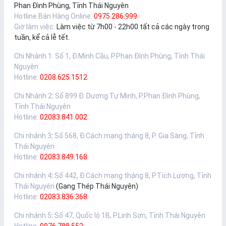
Phan Đình Phùng, Tỉnh Thái Nguyên
Hotline Bán Hàng Online:
0975.286.999
Giờ làm việc:
Làm việc từ 7h00 - 22h00 tất cả các ngày trong
tuần, kể cả lễ tết.
Chi Nhánh 1
:
Số 1, Đ.Minh Cầu, P.Phan Đình Phùng, Tỉnh Thái
Nguyên
Hotline:
0208.625.1512
Chi Nhánh 2
:
Số 899 Đ. Dương Tự Minh, P.Phan Đình Phùng,
Tỉnh Thái Nguyên
Hotline:
02083.841.002
Chi nhánh 3
:
Số 568, Đ.Cách mạng tháng 8, P. Gia Sàng, Tỉnh
Thái Nguyên
Hotline:
02083.849.168
Chi nhánh 4
:
Số 442, Đ.Cách mạng tháng 8, P.Tích Lương, Tỉnh
Thái Nguyên
(Gang Thép Thái Nguyên)
Hotline:
02083.836.368
Chi nhánh 5
:
Số 47, Quốc lộ 1B, P.Linh Sơn, Tỉnh Thái Nguyên