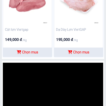
Cật lợn Vietgap
Dạ Dày Lợn VietGAP
149,000 đ
195,000 đ
/Kg
/Kg
Chọn mua
Chọn mua