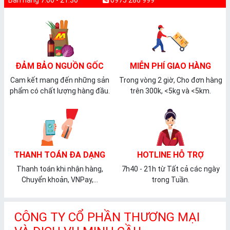
Bán hàng 7:00 - 21:30
0975 286 999
ĐẢM BẢO NGUỒN GỐC
MIỄN PHÍ GIAO HÀNG
Cam kết mang đến những sản
Trong vòng 2 giờ, Cho đơn hàng
phẩm có chất lượng hàng đầu.
trên 300k, <5kg và <5km.
THANH TOÁN ĐA DẠNG
HOTLINE HỖ TRỢ
Thanh toán khi nhận hàng,
7h40 - 21h từ Tất cả các ngày
Chuyển khoản, VNPay,...
trong Tuần.
CÔNG TY CỔ PHẦN THƯƠNG MẠI