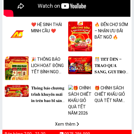
❤️ HỆ SINH THÁI
🔥 ĐẾN CHỢ SỚM
MINH CẦU ❤️
– NHẬN ƯU ĐÃI
BẤT NGỜ 🔥
🎉 THÔNG BÁO
🎊 𝐓𝐄̂́𝐓 Đ𝐄̂́𝐍 –
LỊCH HOẠT ĐỘNG
𝐓𝐑𝐀𝐎 𝐐𝐔𝐀̀
TẾT BÍNH NGỌ
𝐒𝐀𝐍𝐆, 𝐆𝐔̛̉𝐈 𝐓𝐑𝐎̣𝐍
2026 🎉
𝐓𝐀̂𝐌 𝐘́ 🎊
𝐓𝐡𝐨̂𝐧𝐠 𝐛𝐚́𝐨 𝐜𝐡𝐮̛𝐨̛𝐧𝐠
🎁 CHÍNH SÁCH
𝐭𝐫𝐢̀𝐧𝐡 𝐤𝐡𝐮𝐲𝐞̂́𝐧 𝐦𝐚̃𝐢
CHIẾT KHẤU GIỎ
𝐢𝐧 𝐭𝐫𝐞̂𝐧 𝐛𝐚𝐨 𝐛𝐢̀ 𝐬𝐚̉𝐧
QUÀ TẾT NĂM
𝐩𝐡𝐚̂̉𝐦 𝐌𝐀̀𝐍𝐆 𝐁𝐎̣𝐂
2026
𝐓𝐇𝐔̛̣𝐂 𝐏𝐇𝐀̂̉𝐌
𝐏𝐕𝐂 𝐌𝐈𝐂𝐀
Xem thêm