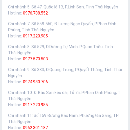
Chi nhánh 5
:
Số 47, Quốc lộ 1B, P.Linh Sơn, Tỉnh Thái Nguyên
Hotline:
0976.788.552
Chi nhánh 7
:
Số 558-560, Đ.Lương Ngọc Quyến, P.Phan Đình
Phùng, Tỉnh Thái Nguyên
Hotline:
0917.220.985
Chi nhánh 8
:
Số 529, Đ.Dương Tự Minh, P.Quan Triều, Tỉnh
Thái Nguyên
Hotline:
0977.570.503
Chi nhánh 9
:
Số 333, Đ.Quang Trung, P.Quyết Thắng, Tỉnh Thái
Nguyên
Hotline:
0974.980.706
Chi nhánh 10
:
Đ. Bắc Sơn kéo dài, Tổ 75, P.Phan Đình Phùng, T.
Thái Nguyên
Hotline:
0917.220.985
Chi nhánh 11
:
Số 159 Đường Bắc Nam, Phường Gia Sàng, TP.
Thái Nguyên
Hotline:
0962.301.187