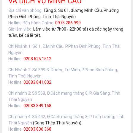
VÀ DỊCH VỤ MINH CẦU
Địa chỉ văn phòng:
Tầng 3, Số 01, đường Minh Cầu, Phường
Phan Đình Phùng, Tỉnh Thái Nguyên
Hotline Bán Hàng Online:
0975.286.999
Giờ làm việc:
Làm việc từ 7h00 - 22h00 tất cả các ngày trong
tuần, kể cả lễ tết.
Chi Nhánh 1
:
Số 1, Đ.Minh Cầu, P.Phan Đình Phùng, Tỉnh Thái
Nguyên
Hotline:
0208.625.1512
Chi Nhánh 2
:
Số 899 Đ. Dương Tự Minh, P.Phan Đình Phùng,
Tỉnh Thái Nguyên
Hotline:
02083.841.002
Chi nhánh 3
:
Số 568, Đ.Cách mạng tháng 8, P. Gia Sàng, Tỉnh
Thái Nguyên
Hotline:
02083.849.168
Chi nhánh 4
:
Số 442, Đ.Cách mạng tháng 8, P.Tích Lương, Tỉnh
Thái Nguyên
(Gang Thép Thái Nguyên)
Hotline:
02083.836.368