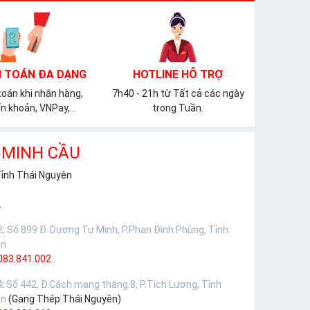
 TOÁN ĐA DẠNG
HOTLINE HỖ TRỢ
oán khi nhận hàng,
7h40 - 21h từ Tất cả các ngày
n khoản, VNPay,...
trong Tuần.
 MINH CẦU
Tỉnh Thái Nguyên
.
2
:
Số 899 Đ. Dương Tự Minh, P.Phan Đình Phùng, Tỉnh
ên
083.841.002
4
:
Số 442, Đ.Cách mạng tháng 8, P.Tích Lương, Tỉnh
ên
(Gang Thép Thái Nguyên)