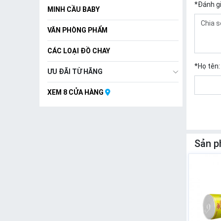
*
Đánh g
MINH CẦU BABY
VĂN PHÒNG PHẨM
CÁC LOẠI ĐỒ CHAY
*
Họ tên:
ƯU ĐÃI TỪ HÃNG
XEM 8 CỬA HÀNG
Sản p