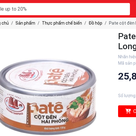
 chủ
Sản phẩm
Thực phẩm chế biến
Đồ hộp
Pate cột đèn 
Pate
Long
Nhãn hiệ
Mã sản 
25,
Số lượng
C