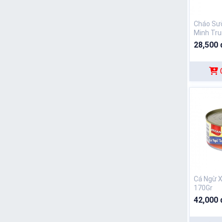
Cháo Sư
Minh Tru
28,500 
Cá Ngừ X
170Gr
42,000 