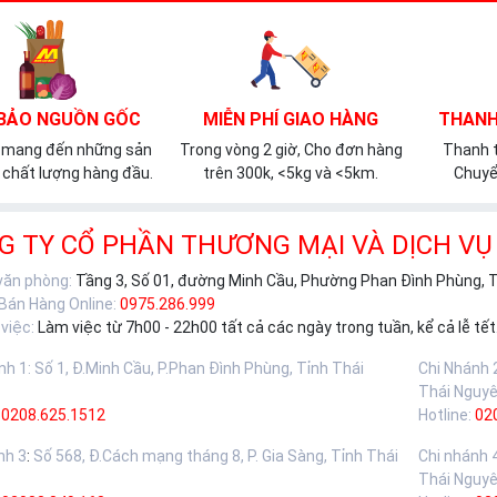
BẢO NGUỒN GỐC
MIỄN PHÍ GIAO HÀNG
THANH
 mang đến những sản
Trong vòng 2 giờ, Cho đơn hàng
Thanh t
chất lượng hàng đầu.
trên 300k, <5kg và <5km.
Chuyể
G TY CỔ PHẦN THƯƠNG MẠI VÀ DỊCH VỤ
 văn phòng:
Tầng 3, Số 01, đường Minh Cầu, Phường Phan Đình Phùng, 
 Bán Hàng Online:
0975.286.999
việc:
Làm việc từ 7h00 - 22h00 tất cả các ngày trong tuần, kể cả lễ tết
nh 1
:
Số 1, Đ.Minh Cầu, P.Phan Đình Phùng, Tỉnh Thái
Chi Nhánh 
Thái Nguy
0208.625.1512
Hotline:
02
nh 3
:
Số 568, Đ.Cách mạng tháng 8, P. Gia Sàng, Tỉnh Thái
Chi nhánh 
Thái Nguy