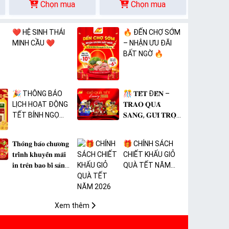
Chọn mua
Chọn mua
❤️ HỆ SINH THÁI
🔥 ĐẾN CHỢ SỚM
MINH CẦU ❤️
– NHẬN ƯU ĐÃI
BẤT NGỜ 🔥
🎉 THÔNG BÁO
🎊 𝐓𝐄̂́𝐓 Đ𝐄̂́𝐍 –
LỊCH HOẠT ĐỘNG
𝐓𝐑𝐀𝐎 𝐐𝐔𝐀̀
TẾT BÍNH NGỌ
𝐒𝐀𝐍𝐆, 𝐆𝐔̛̉𝐈 𝐓𝐑𝐎̣𝐍
2026 🎉
𝐓𝐀̂𝐌 𝐘́ 🎊
𝐓𝐡𝐨̂𝐧𝐠 𝐛𝐚́𝐨 𝐜𝐡𝐮̛𝐨̛𝐧𝐠
🎁 CHÍNH SÁCH
𝐭𝐫𝐢̀𝐧𝐡 𝐤𝐡𝐮𝐲𝐞̂́𝐧 𝐦𝐚̃𝐢
CHIẾT KHẤU GIỎ
𝐢𝐧 𝐭𝐫𝐞̂𝐧 𝐛𝐚𝐨 𝐛𝐢̀ 𝐬𝐚̉𝐧
QUÀ TẾT NĂM
𝐩𝐡𝐚̂̉𝐦 𝐌𝐀̀𝐍𝐆 𝐁𝐎̣𝐂
2026
𝐓𝐇𝐔̛̣𝐂 𝐏𝐇𝐀̂̉𝐌 𝐏𝐕𝐂
𝐌𝐈𝐂𝐀
Xem thêm