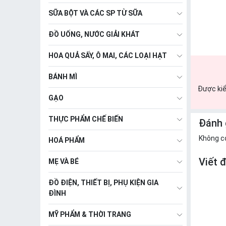
SỮA BỘT VÀ CÁC SP TỪ SỮA
ĐỒ UỐNG, NƯỚC GIẢI KHÁT
HOA QUẢ SẤY, Ô MAI, CÁC LOẠI HẠT
BÁNH MÌ
Được kiể
GẠO
THỰC PHẨM CHẾ BIẾN
Đánh 
Không c
HOÁ PHẨM
Viết 
MẸ VÀ BÉ
ĐỒ ĐIỆN, THIẾT BỊ, PHỤ KIỆN GIA
ĐÌNH
MỸ PHẨM & THỜI TRANG