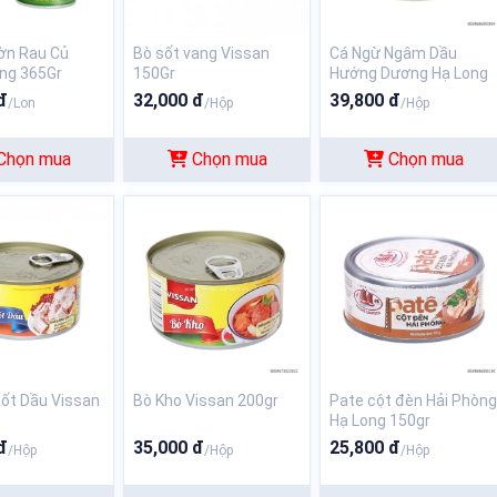
ờn Rau Củ
Bò sốt vang Vissan
Cá Ngừ Ngâm Dầu
ng 365Gr
150Gr
Hướng Dương Hạ Long
đ
32,000 đ
39,800 đ
/Lon
/Hộp
/Hộp
Chọn mua
Chọn mua
Chọn mua
ốt Dầu Vissan
Bò Kho Vissan 200gr
Pate cột đèn Hải Phòn
Hạ Long 150gr
đ
35,000 đ
25,800 đ
/Hộp
/Hộp
/Hộp