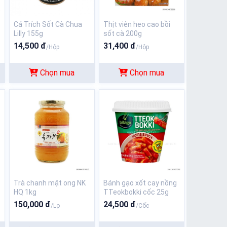
Cá Trích Sốt Cà Chua
Thịt viên heo cao bồi
Lilly 155g
sốt cà 200g
14,500 đ
31,400 đ
/Hộp
/Hộp
Chọn mua
Chọn mua
g
Trà chanh mật ong NK
Bánh gạo xốt cay nồng
HQ 1kg
TTeokbokki cốc 25g
150,000 đ
24,500 đ
/Lọ
/Cốc