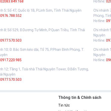
02083.849.168
Hotline:
02
nh 5
:
Số 47, Quốc lộ 1B, P.Linh Sơn, Tỉnh Thái Nguyên
Chi nhánh 
:
0976.788.552
Phùng, Tỉn
Hotline:
09
nh 8
:
Số 529, Đ.Dương Tự Minh, P.Quan Triều, Tỉnh Thái
Chi nhánh 
Nguyên
:
0977.570.503
Hotline:
09
nh 10
:
Đ. Bắc Sơn kéo dài, Tổ 75, P.Phan Đình Phùng, T.
Chi nhánh 
guyên
Nguyên
:
0917.220.985
Hotline:
09
nh 12
:
Tầng 1, Toà nhà Thái Nguyên Tower, Đ.Bến Tượng,
ái Nguyên
:
0977.570.503
Thông tin & Chính sách
Tin tức