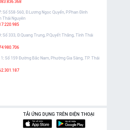
083.836.368
7
:
Số 558-560, Đ.Lương Ngọc Quyến, P.Phan Đình
h Thái Nguyên
17.220.985
9
:
Số 333, Đ.Quang Trung, P.Quyết Thắng, Tỉnh Thái
74.980.706
11
:
Số 159 Đường Bắc Nam, Phường Gia Sàng, TP. Thái
62.301.187
TẢI ỨNG DỤNG TRÊN ĐIỆN THOẠI