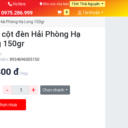
Hotline
Khu vực của bạn
Tỉnh Thái Nguyên
0975.286.999
0
Tài khoản
Hải Phòng Hạ Long 150gr
 cột đèn Hải Phòng Hạ
 150gr
u:
phẩm:
8934696005150
800 đ
/Hộp
-
+
:
Chọn nhanh
họn mua