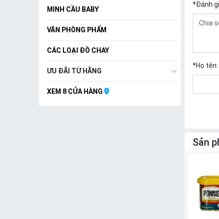
*
Đánh g
MINH CẦU BABY
VĂN PHÒNG PHẨM
CÁC LOẠI ĐỒ CHAY
*
Họ tên:
ƯU ĐÃI TỪ HÃNG
XEM 8 CỬA HÀNG
Sản p