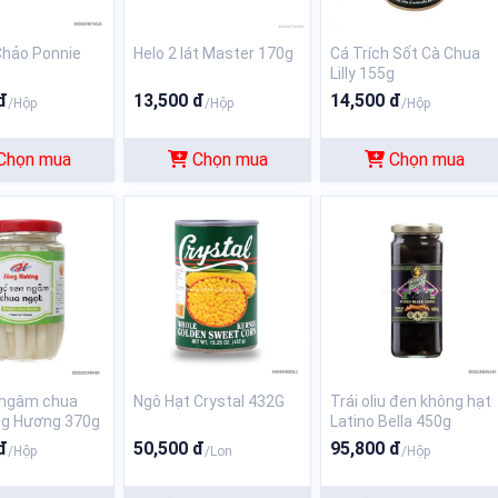
Chảo Ponnie
Helo 2 lát Master 170g
Cá Trích Sốt Cà Chua
Lilly 155g
đ
13,500 đ
14,500 đ
/Hộp
/Hộp
/Hộp
Chọn mua
Chọn mua
Chọn mua
 ngâm chua
Ngô Hạt Crystal 432G
Trái oliu đen không hạt
ng Hương 370g
Latino Bella 450g
đ
50,500 đ
95,800 đ
/Hộp
/Lon
/Hộp