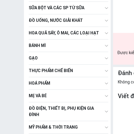
SỮA BỘT VÀ CÁC SP TỪ SỮA
ĐỒ UỐNG, NƯỚC GIẢI KHÁT
HOA QUẢ SẤY, Ô MAI, CÁC LOẠI HẠT
BÁNH MÌ
Được kiể
GẠO
THỰC PHẨM CHẾ BIẾN
Đánh 
Không c
HOÁ PHẨM
Viết 
MẸ VÀ BÉ
ĐỒ ĐIỆN, THIẾT BỊ, PHỤ KIỆN GIA
ĐÌNH
MỸ PHẨM & THỜI TRANG