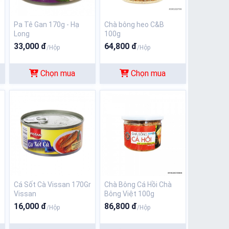
Pa Tê Gan 170g - Hạ
Chà bông heo C&B
Long
100g
33,000 đ
64,800 đ
/Hộp
/Hộp
Chọn mua
Chọn mua
Cá Sốt Cà Vissan 170Gr
Chà Bông Cá Hồi Chà
Vissan
Bông Việt 100g
16,000 đ
86,800 đ
/Hộp
/Hộp