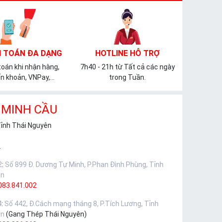
 TOÁN ĐA DẠNG
HOTLINE HỖ TRỢ
oán khi nhận hàng,
7h40 - 21h từ Tất cả các ngày
n khoản, VNPay,...
trong Tuần.
 MINH CẦU
Tỉnh Thái Nguyên
.
2
:
Số 899 Đ. Dương Tự Minh, P.Phan Đình Phùng, Tỉnh
ên
083.841.002
4
:
Số 442, Đ.Cách mạng tháng 8, P.Tích Lương, Tỉnh
ên
(Gang Thép Thái Nguyên)