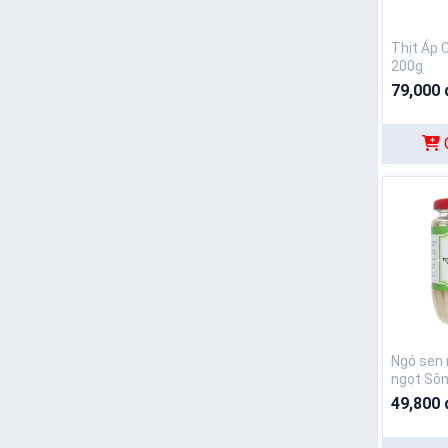
Thịt Áp 
200g
79,000 
Ngó sen
ngọt Sô
49,800 