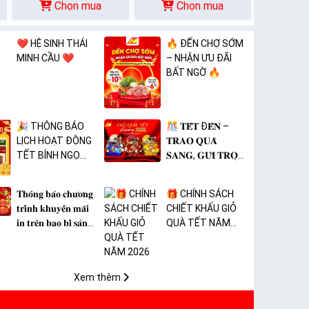
Chọn mua
Chọn mua
❤️ HỆ SINH THÁI
🔥 ĐẾN CHỢ SỚM
MINH CẦU ❤️
– NHẬN ƯU ĐÃI
BẤT NGỜ 🔥
🎉 THÔNG BÁO
🎊 𝐓𝐄̂́𝐓 Đ𝐄̂́𝐍 –
LỊCH HOẠT ĐỘNG
𝐓𝐑𝐀𝐎 𝐐𝐔𝐀̀
TẾT BÍNH NGỌ
𝐒𝐀𝐍𝐆, 𝐆𝐔̛̉𝐈 𝐓𝐑𝐎̣𝐍
2026 🎉
𝐓𝐀̂𝐌 𝐘́ 🎊
𝐓𝐡𝐨̂𝐧𝐠 𝐛𝐚́𝐨 𝐜𝐡𝐮̛𝐨̛𝐧𝐠
🎁 CHÍNH SÁCH
𝐭𝐫𝐢̀𝐧𝐡 𝐤𝐡𝐮𝐲𝐞̂́𝐧 𝐦𝐚̃𝐢
CHIẾT KHẤU GIỎ
𝐢𝐧 𝐭𝐫𝐞̂𝐧 𝐛𝐚𝐨 𝐛𝐢̀ 𝐬𝐚̉𝐧
QUÀ TẾT NĂM
𝐩𝐡𝐚̂̉𝐦 𝐌𝐀̀𝐍𝐆 𝐁𝐎̣𝐂
2026
𝐓𝐇𝐔̛̣𝐂 𝐏𝐇𝐀̂̉𝐌 𝐏𝐕𝐂
𝐌𝐈𝐂𝐀
Xem thêm