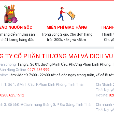
BẢO NGUỒN GỐC
MIỄN PHÍ GIAO HÀNG
THANH
 mang đến những sản
Trong vòng 2 giờ, Cho đơn hàng
Thanh t
chất lượng hàng đầu.
trên 300k, <5kg và <5km.
Chuyể
G TY CỔ PHẦN THƯƠNG MẠI VÀ DỊCH VỤ
 văn phòng:
Tầng 3, Số 01, đường Minh Cầu, Phường Phan Đình Phùng, 
 Bán Hàng Online:
0975.286.999
việc:
Làm việc từ 7h00 - 22h00 tất cả các ngày trong tuần, kể cả lễ tết
nh 1
:
Số 1, Đ.Minh Cầu, P.Phan Đình Phùng, Tỉnh Thái
Chi Nhánh 
Thái Nguy
0208.625.1512
Hotline:
02
nh 3
:
Số 568, Đ.Cách mạng tháng 8, P. Gia Sàng, Tỉnh Thái
Chi nhánh 
Thái Nguy