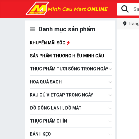
Trang
Danh mục sản phẩm
KHUYẾN MÃI SỐC
SẢN PHẨM THƯƠNG HIỆU MINH CẦU
THỰC PHẨM TƯƠI SỐNG TRONG NGÀY
HOA QUẢ SẠCH
RAU CỦ VIETGAP TRONG NGÀY
ĐỒ ĐÔNG LẠNH, ĐỒ MÁT
THỰC PHẨM CHÍN
BÁNH KẸO