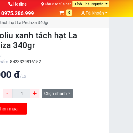
Hotline
Khu vực của bạn
Tỉnh Thái Nguyên
0975.286.999
0
Tài khoản
 tách hạt La Pedriza 340gr
oliu xanh tách hạt La
iza 340gr
u:
phẩm:
8423329816152
000 đ
/Lọ
-
+
:
Chọn nhanh
họn mua