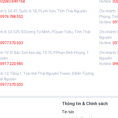
02083.849.168
Hotline:
02
nh 5
:
Số 47, Quốc lộ 1B, P.Linh Sơn, Tỉnh Thái Nguyên
Chi nhánh 
:
0976.788.552
Phùng, Tỉn
Hotline:
09
nh 8
:
Số 529, Đ.Dương Tự Minh, P.Quan Triều, Tỉnh Thái
Chi nhánh 
Nguyên
:
0977.570.503
Hotline:
09
nh 10
:
Đ. Bắc Sơn kéo dài, Tổ 75, P.Phan Đình Phùng, T.
Chi nhánh 
guyên
Nguyên
:
0917.220.985
Hotline:
09
nh 12
:
Tầng 1, Toà nhà Thái Nguyên Tower, Đ.Bến Tượng,
ái Nguyên
:
0977.570.503
Thông tin & Chính sách
Tin tức