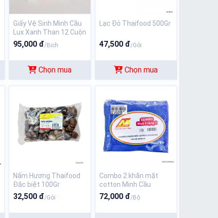
Giấy Vệ Sinh Minh Cầu
Lạc Đỏ Thaifood 500Gr
Lux Xanh Than 12 Cuộn
* 5 Lớp
95,000 đ
47,500 đ
/Bịch
/Gói
Chọn mua
Chọn mua
Nấm Hương Thaifood
Combo 2 khăn mặt
Đặc biệt 100Gr
cotton Minh Cầu
30x50cm tặng 1 chiêc
32,500 đ
72,000 đ
/Gói
/Bộ
cùng loại