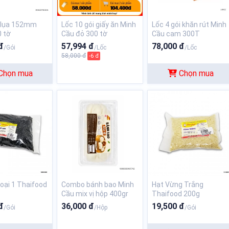
t lụa 152mm
Lốc 10 gói giấy ăn Minh
Lốc 4 gói khăn rút Minh
0 tờ
Cầu đỏ 300 tờ
Cầu cam 300T
đ
57,994 đ
78,000 đ
/Gói
/Lốc
/Lốc
58,000 đ
-6 đ
Chọn mua
Chọn mua
oại 1 Thaifood
Combo bánh bao Minh
Hạt Vừng Trắng
Cầu mix vị hộp 400gr
Thaifood 200g
đ
36,000 đ
19,500 đ
/Gói
/Hộp
/Gói