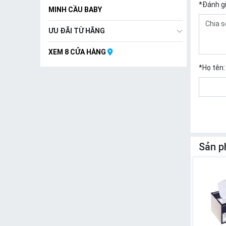
*
Đánh g
MINH CẦU BABY
ƯU ĐÃI TỪ HÃNG
XEM 8 CỬA HÀNG
*
Họ tên:
Sản p