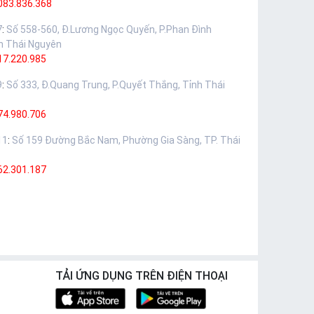
083.836.368
7
:
Số 558-560, Đ.Lương Ngọc Quyến, P.Phan Đình
h Thái Nguyên
17.220.985
9
:
Số 333, Đ.Quang Trung, P.Quyết Thắng, Tỉnh Thái
74.980.706
11
:
Số 159 Đường Bắc Nam, Phường Gia Sàng, TP. Thái
62.301.187
TẢI ỨNG DỤNG TRÊN ĐIỆN THOẠI