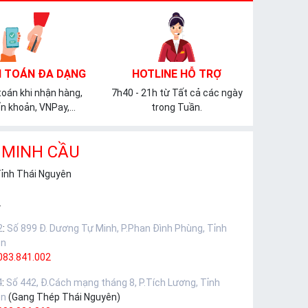
 TOÁN ĐA DẠNG
HOTLINE HỖ TRỢ
oán khi nhận hàng,
7h40 - 21h từ Tất cả các ngày
n khoản, VNPay,...
trong Tuần.
 MINH CẦU
Tỉnh Thái Nguyên
.
2
:
Số 899 Đ. Dương Tự Minh, P.Phan Đình Phùng, Tỉnh
ên
083.841.002
4
:
Số 442, Đ.Cách mạng tháng 8, P.Tích Lương, Tỉnh
ên
(Gang Thép Thái Nguyên)