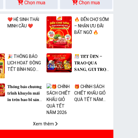
Chọn mua
Chọn mua
❤️ HỆ SINH THÁI
🔥 ĐẾN CHỢ SỚM
MINH CẦU ❤️
– NHẬN ƯU ĐÃI
BẤT NGỜ 🔥
🎉 THÔNG BÁO
🎊 𝐓𝐄̂́𝐓 Đ𝐄̂́𝐍 –
LỊCH HOẠT ĐỘNG
𝐓𝐑𝐀𝐎 𝐐𝐔𝐀̀
TẾT BÍNH NGỌ
𝐒𝐀𝐍𝐆, 𝐆𝐔̛̉𝐈 𝐓𝐑𝐎̣𝐍
2026 🎉
𝐓𝐀̂𝐌 𝐘́ 🎊
𝐓𝐡𝐨̂𝐧𝐠 𝐛𝐚́𝐨 𝐜𝐡𝐮̛𝐨̛𝐧𝐠
🎁 CHÍNH SÁCH
𝐭𝐫𝐢̀𝐧𝐡 𝐤𝐡𝐮𝐲𝐞̂́𝐧 𝐦𝐚̃𝐢
CHIẾT KHẤU GIỎ
𝐢𝐧 𝐭𝐫𝐞̂𝐧 𝐛𝐚𝐨 𝐛𝐢̀ 𝐬𝐚̉𝐧
QUÀ TẾT NĂM
𝐩𝐡𝐚̂̉𝐦 𝐌𝐀̀𝐍𝐆 𝐁𝐎̣𝐂
2026
𝐓𝐇𝐔̛̣𝐂 𝐏𝐇𝐀̂̉𝐌 𝐏𝐕𝐂
𝐌𝐈𝐂𝐀
Xem thêm