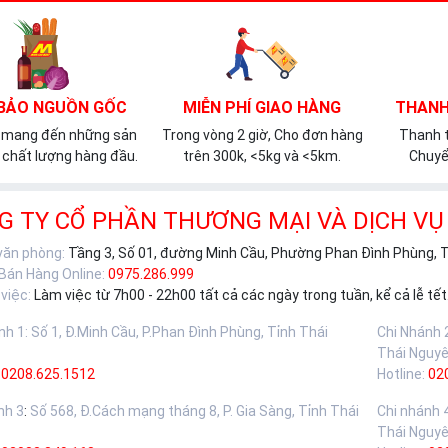
BẢO NGUỒN GỐC
MIỄN PHÍ GIAO HÀNG
THANH
 mang đến những sản
Trong vòng 2 giờ, Cho đơn hàng
Thanh t
chất lượng hàng đầu.
trên 300k, <5kg và <5km.
Chuyể
G TY CỔ PHẦN THƯƠNG MẠI VÀ DỊCH VỤ
 văn phòng:
Tầng 3, Số 01, đường Minh Cầu, Phường Phan Đình Phùng, 
 Bán Hàng Online:
0975.286.999
việc:
Làm việc từ 7h00 - 22h00 tất cả các ngày trong tuần, kể cả lễ tết
nh 1
:
Số 1, Đ.Minh Cầu, P.Phan Đình Phùng, Tỉnh Thái
Chi Nhánh 
Thái Nguy
0208.625.1512
Hotline:
02
nh 3
:
Số 568, Đ.Cách mạng tháng 8, P. Gia Sàng, Tỉnh Thái
Chi nhánh 
Thái Nguy