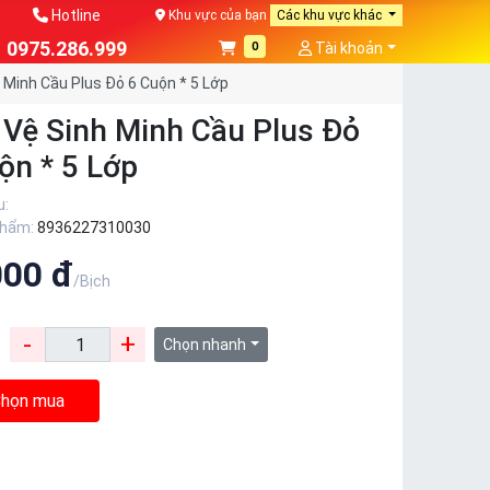
Hotline
Khu vực của bạn
Các khu vực khác
0975.286.999
0
Tài khoản
 Minh Cầu Plus Đỏ 6 Cuộn * 5 Lớp
 Vệ Sinh Minh Cầu Plus Đỏ
ộn * 5 Lớp
u:
phẩm:
8936227310030
000 đ
/Bịch
-
+
:
Chọn nhanh
họn mua