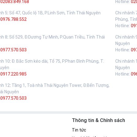
02083.849.168
Hotline:
02
nh 5
:
Số 47, Quốc lộ 1B, P.Linh Sơn, Tỉnh Thái Nguyên
Chi nhánh 
:
0976.788.552
Phùng, Tỉn
Hotline:
09
nh 8
:
Số 529, Đ.Dương Tự Minh, P.Quan Triều, Tỉnh Thái
Chi nhánh 
Nguyên
:
0977.570.503
Hotline:
09
nh 10
:
Đ. Bắc Sơn kéo dài, Tổ 75, P.Phan Đình Phùng, T.
Chi nhánh 
guyên
Nguyên
:
0917.220.985
Hotline:
09
nh 12
:
Tầng 1, Toà nhà Thái Nguyên Tower, Đ.Bến Tượng,
ái Nguyên
:
0977.570.503
Thông tin & Chính sách
Tin tức