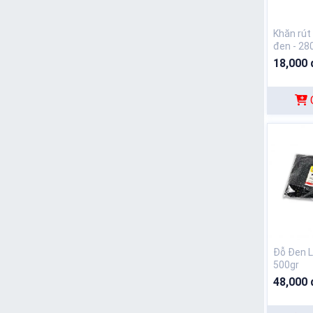
Khăn rú
đen - 28
18,000 
Đỗ Đen L
500gr
48,000 