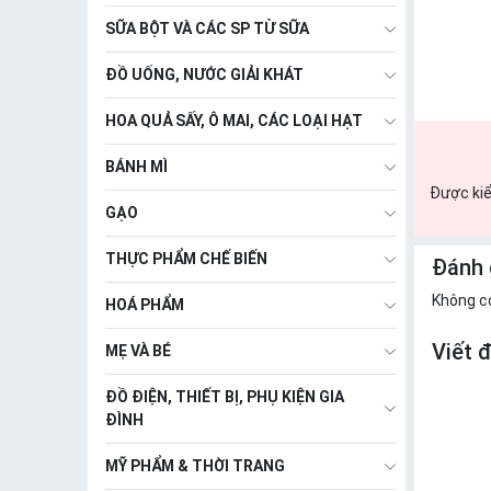
SỮA BỘT VÀ CÁC SP TỪ SỮA
ĐỒ UỐNG, NƯỚC GIẢI KHÁT
HOA QUẢ SẤY, Ô MAI, CÁC LOẠI HẠT
BÁNH MÌ
Được kiể
GẠO
THỰC PHẨM CHẾ BIẾN
Đánh 
Không c
HOÁ PHẨM
Viết 
MẸ VÀ BÉ
ĐỒ ĐIỆN, THIẾT BỊ, PHỤ KIỆN GIA
ĐÌNH
MỸ PHẨM & THỜI TRANG