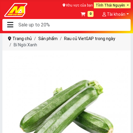
Khu vực của bạn
Tỉnh Thái Nguyên
0
Tài khoản
Trang chủ
Sản phẩm
Rau củ VietGAP trong ngày
Bí Ngòi Xanh