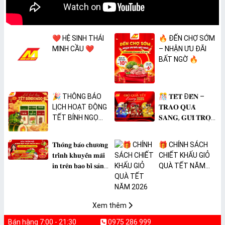
❤️ HỆ SINH THÁI
🔥 ĐẾN CHỢ SỚM
MINH CẦU ❤️
– NHẬN ƯU ĐÃI
BẤT NGỜ 🔥
🎉 THÔNG BÁO
🎊 𝐓𝐄̂́𝐓 Đ𝐄̂́𝐍 –
LỊCH HOẠT ĐỘNG
𝐓𝐑𝐀𝐎 𝐐𝐔𝐀̀
TẾT BÍNH NGỌ
𝐒𝐀𝐍𝐆, 𝐆𝐔̛̉𝐈 𝐓𝐑𝐎̣𝐍
2026 🎉
𝐓𝐀̂𝐌 𝐘́ 🎊
𝐓𝐡𝐨̂𝐧𝐠 𝐛𝐚́𝐨 𝐜𝐡𝐮̛𝐨̛𝐧𝐠
🎁 CHÍNH SÁCH
𝐭𝐫𝐢̀𝐧𝐡 𝐤𝐡𝐮𝐲𝐞̂́𝐧 𝐦𝐚̃𝐢
CHIẾT KHẤU GIỎ
𝐢𝐧 𝐭𝐫𝐞̂𝐧 𝐛𝐚𝐨 𝐛𝐢̀ 𝐬𝐚̉𝐧
QUÀ TẾT NĂM
𝐩𝐡𝐚̂̉𝐦 𝐌𝐀̀𝐍𝐆 𝐁𝐎̣𝐂
2026
𝐓𝐇𝐔̛̣𝐂 𝐏𝐇𝐀̂̉𝐌
𝐏𝐕𝐂 𝐌𝐈𝐂𝐀
Xem thêm
Bán hàng 7:00 - 21:30
0975 286 999