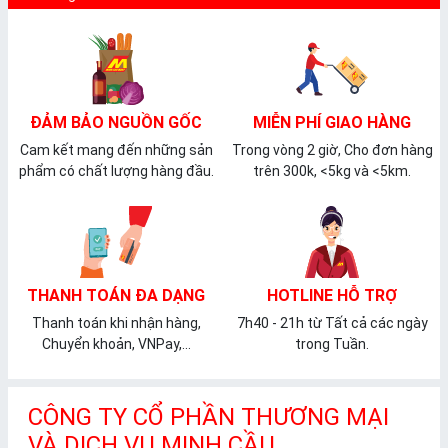
ĐẢM BẢO NGUỒN GỐC
MIỄN PHÍ GIAO HÀNG
Cam kết mang đến những sản
Trong vòng 2 giờ, Cho đơn hàng
phẩm có chất lượng hàng đầu.
trên 300k, <5kg và <5km.
THANH TOÁN ĐA DẠNG
HOTLINE HỖ TRỢ
Thanh toán khi nhận hàng,
7h40 - 21h từ Tất cả các ngày
Chuyển khoản, VNPay,...
trong Tuần.
CÔNG TY CỔ PHẦN THƯƠNG MẠI
VÀ DỊCH VỤ MINH CẦU