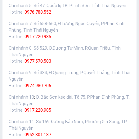
Chi nhánh 5
:
Số 47, Quốc lộ 1B, P.Linh Sơn, Tỉnh Thái Nguyên
Hotline:
0976.788.552
Chi nhánh 7
:
Số 558-560, Đ.Lương Ngọc Quyến, P.Phan Đình
Phùng, Tỉnh Thái Nguyên
Hotline:
0917.220.985
Chi nhánh 8
:
Số 529, Đ.Dương Tự Minh, P.Quan Triều, Tỉnh
Thái Nguyên
Hotline:
0977.570.503
Chi nhánh 9
:
Số 333, Đ.Quang Trung, P.Quyết Thắng, Tỉnh Thái
Nguyên
Hotline:
0974.980.706
Chi nhánh 10
:
Đ. Bắc Sơn kéo dài, Tổ 75, P.Phan Đình Phùng, T.
Thái Nguyên
Hotline:
0917.220.985
Chi nhánh 11
:
Số 159 Đường Bắc Nam, Phường Gia Sàng, TP.
Thái Nguyên
Hotline:
0962.301.187