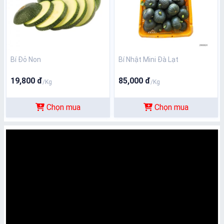
Bí Đỏ Non
Bí Nhật Mini Đà Lạt
19,800 đ
85,000 đ
/Kg
/Kg
Chọn mua
Chọn mua