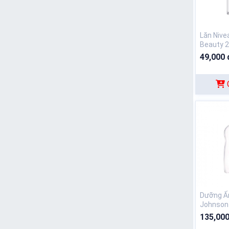
Lăn Nive
Beauty 
49,000 
Dưỡng 
Johnson
135,000