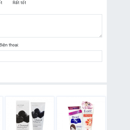
t
Rất tốt
điện thoại: