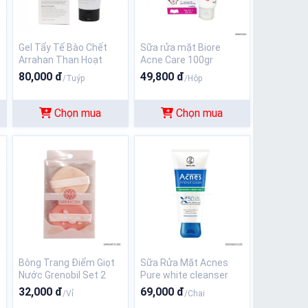
Gel Tẩy Tế Bào Chết
Sữa rửa mặt Biore
Arrahan Than Hoạt
Acne Care 100gr
Tính Charcoal Peeling
80,000 đ
49,800 đ
/Tuýp
/Hộp
Gel 180ml
Chọn mua
Chọn mua
Bông Trang Điểm Giọt
Sữa Rửa Mặt Acnes
Nước Grenobil Set 2
Pure white cleanser
Chiếc
100gr
32,000 đ
69,000 đ
/Vỉ
/Chai