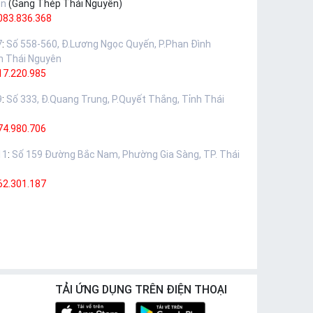
ên
(Gang Thép Thái Nguyên)
083.836.368
7
:
Số 558-560, Đ.Lương Ngọc Quyến, P.Phan Đình
h Thái Nguyên
17.220.985
9
:
Số 333, Đ.Quang Trung, P.Quyết Thắng, Tỉnh Thái
74.980.706
11
:
Số 159 Đường Bắc Nam, Phường Gia Sàng, TP. Thái
62.301.187
TẢI ỨNG DỤNG TRÊN ĐIỆN THOẠI