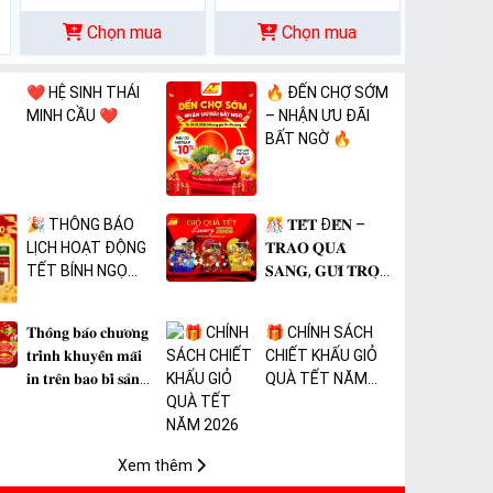
Chọn mua
Chọn mua
❤️ HỆ SINH THÁI
🔥 ĐẾN CHỢ SỚM
MINH CẦU ❤️
– NHẬN ƯU ĐÃI
BẤT NGỜ 🔥
🎉 THÔNG BÁO
🎊 𝐓𝐄̂́𝐓 Đ𝐄̂́𝐍 –
LỊCH HOẠT ĐỘNG
𝐓𝐑𝐀𝐎 𝐐𝐔𝐀̀
TẾT BÍNH NGỌ
𝐒𝐀𝐍𝐆, 𝐆𝐔̛̉𝐈 𝐓𝐑𝐎̣𝐍
2026 🎉
𝐓𝐀̂𝐌 𝐘́ 🎊
𝐓𝐡𝐨̂𝐧𝐠 𝐛𝐚́𝐨 𝐜𝐡𝐮̛𝐨̛𝐧𝐠
🎁 CHÍNH SÁCH
𝐭𝐫𝐢̀𝐧𝐡 𝐤𝐡𝐮𝐲𝐞̂́𝐧 𝐦𝐚̃𝐢
CHIẾT KHẤU GIỎ
𝐢𝐧 𝐭𝐫𝐞̂𝐧 𝐛𝐚𝐨 𝐛𝐢̀ 𝐬𝐚̉𝐧
QUÀ TẾT NĂM
𝐩𝐡𝐚̂̉𝐦 𝐌𝐀̀𝐍𝐆 𝐁𝐎̣𝐂
2026
𝐓𝐇𝐔̛̣𝐂 𝐏𝐇𝐀̂̉𝐌 𝐏𝐕𝐂
𝐌𝐈𝐂𝐀
Xem thêm