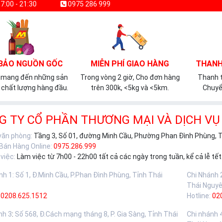
7:00 - 21:30
0975 286 999
BẢO NGUỒN GỐC
MIỄN PHÍ GIAO HÀNG
THANH
 mang đến những sản
Trong vòng 2 giờ, Cho đơn hàng
Thanh t
chất lượng hàng đầu.
trên 300k, <5kg và <5km.
Chuyể
G TY CỔ PHẦN THƯƠNG MẠI VÀ DỊCH VỤ
 văn phòng:
Tầng 3, Số 01, đường Minh Cầu, Phường Phan Đình Phùng, 
 Bán Hàng Online:
0975.286.999
việc:
Làm việc từ 7h00 - 22h00 tất cả các ngày trong tuần, kể cả lễ tết
nh 1
:
Số 1, Đ.Minh Cầu, P.Phan Đình Phùng, Tỉnh Thái
Chi Nhánh 
Thái Nguy
0208.625.1512
Hotline:
02
nh 3
:
Số 568, Đ.Cách mạng tháng 8, P. Gia Sàng, Tỉnh Thái
Chi nhánh 