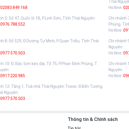
Thái Nguy
02083.849.168
Hotline:
02
nh 5
:
Số 47, Quốc lộ 1B, P.Linh Sơn, Tỉnh Thái Nguyên
Chi nhánh 
:
0976.788.552
Phùng, Tỉn
Hotline:
09
nh 8
:
Số 529, Đ.Dương Tự Minh, P.Quan Triều, Tỉnh Thái
Chi nhánh 
Nguyên
:
0977.570.503
Hotline:
09
nh 10
:
Đ. Bắc Sơn kéo dài, Tổ 75, P.Phan Đình Phùng, T.
Chi nhánh 
guyên
Nguyên
:
0917.220.985
Hotline:
09
nh 12
:
Tầng 1, Toà nhà Thái Nguyên Tower, Đ.Bến Tượng,
ái Nguyên
:
0977.570.503
Thông tin & Chính sách
Tin tức