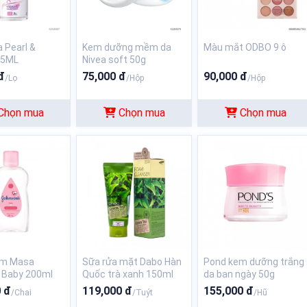
a Pearl &
Kem dưỡng mềm da
Màu mắt ODBO 9 ô
25ML
Nivea soft 50g
đ
75,000 đ
90,000 đ
/Lọ
/Hộp
/Hộp
Chọn mua
Chọn mua
Chọn mua
Ẩm Masa
Sữa rửa mặt Dabo Hàn
Pond kem dưỡng trắng
 Baby 200ml
Quốc trà xanh 150ml
da ban ngày 50g
 đ
119,000 đ
155,000 đ
/Chai
/Tuýt
/Hũ