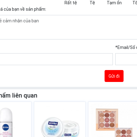
Rất tệ
Tệ
Tạm ổn
Tố
iá của bạn về sản phẩm:
*
Email/Số 
Gửi đi
hẩm liên quan