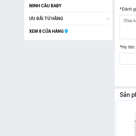
MINH CẦU BABY
*
Đánh g
ƯU ĐÃI TỪ HÃNG
XEM 8 CỬA HÀNG
*
Họ tên:
Sản p