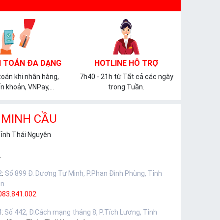
 TOÁN ĐA DẠNG
HOTLINE HỖ TRỢ
oán khi nhận hàng,
7h40 - 21h từ Tất cả các ngày
n khoản, VNPay,...
trong Tuần.
 MINH CẦU
Tỉnh Thái Nguyên
.
2
:
Số 899 Đ. Dương Tự Minh, P.Phan Đình Phùng, Tỉnh
ên
083.841.002
4
:
Số 442, Đ.Cách mạng tháng 8, P.Tích Lương, Tỉnh