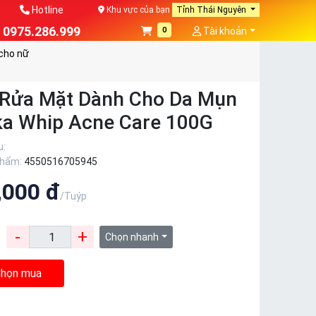
Hotline
Khu vực của bạn
Tỉnh Thái Nguyên
0975.286.999
0
Tài khoản
cho nữ
Rửa Mặt Dành Cho Da Mụn
a Whip Acne Care 100G
u:
phẩm:
4550516705945
,000 đ
/Tuýp
-
+
:
Chọn nhanh
họn mua