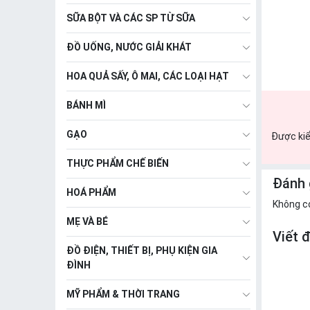
SỮA BỘT VÀ CÁC SP TỪ SỮA
ĐỒ UỐNG, NƯỚC GIẢI KHÁT
HOA QUẢ SẤY, Ô MAI, CÁC LOẠI HẠT
BÁNH MÌ
GẠO
Được kiể
THỰC PHẨM CHẾ BIẾN
Đánh 
HOÁ PHẨM
Không c
MẸ VÀ BÉ
Viết 
ĐỒ ĐIỆN, THIẾT BỊ, PHỤ KIỆN GIA
ĐÌNH
MỸ PHẨM & THỜI TRANG