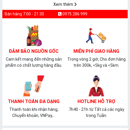
Xem thêm
Bán hàng 7:00 - 21:30
0975 286 999
ĐẢM BẢO NGUỒN GỐC
MIỄN PHÍ GIAO HÀNG
Cam kết mang đến những sản
Trong vòng 2 giờ, Cho đơn hàng
phẩm có chất lượng hàng đầu.
trên 300k, <5kg và <5km.
THANH TOÁN ĐA DẠNG
HOTLINE HỖ TRỢ
Thanh toán khi nhận hàng,
7h40 - 21h từ Tất cả các ngày
Chuyển khoản, VNPay,...
trong Tuần.