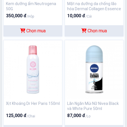
Kem dưỡng ẩm Neutrogena
Mặt nạ dưỡng da chống lão
50G
hóa Dermal Collagen Essence
Mask 23g
350,000 đ
10,000 đ
/Hộp
/Cái
Chọn mua
Chọn mua
Xịt Khoáng Dr Her Paris 150ml
Lăn Ngăn Mùi Nữ Nivea Black
và White Pure 50ml
125,000 đ
87,000 đ
/Chai
/Lọ