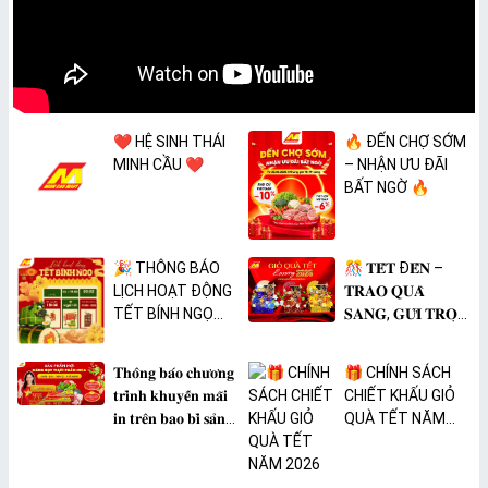
❤️ HỆ SINH THÁI
🔥 ĐẾN CHỢ SỚM
MINH CẦU ❤️
– NHẬN ƯU ĐÃI
BẤT NGỜ 🔥
🎉 THÔNG BÁO
🎊 𝐓𝐄̂́𝐓 Đ𝐄̂́𝐍 –
LỊCH HOẠT ĐỘNG
𝐓𝐑𝐀𝐎 𝐐𝐔𝐀̀
TẾT BÍNH NGỌ
𝐒𝐀𝐍𝐆, 𝐆𝐔̛̉𝐈 𝐓𝐑𝐎̣𝐍
2026 🎉
𝐓𝐀̂𝐌 𝐘́ 🎊
𝐓𝐡𝐨̂𝐧𝐠 𝐛𝐚́𝐨 𝐜𝐡𝐮̛𝐨̛𝐧𝐠
🎁 CHÍNH SÁCH
𝐭𝐫𝐢̀𝐧𝐡 𝐤𝐡𝐮𝐲𝐞̂́𝐧 𝐦𝐚̃𝐢
CHIẾT KHẤU GIỎ
𝐢𝐧 𝐭𝐫𝐞̂𝐧 𝐛𝐚𝐨 𝐛𝐢̀ 𝐬𝐚̉𝐧
QUÀ TẾT NĂM
𝐩𝐡𝐚̂̉𝐦 𝐌𝐀̀𝐍𝐆 𝐁𝐎̣𝐂
2026
𝐓𝐇𝐔̛̣𝐂 𝐏𝐇𝐀̂̉𝐌
𝐏𝐕𝐂 𝐌𝐈𝐂𝐀