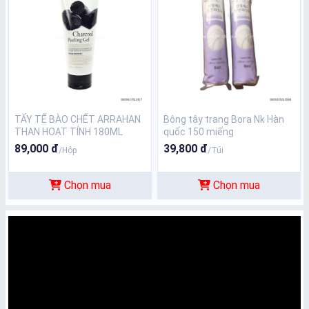
TẨY TẾ BÀO CHẾT ARRAHAN
Bông tây trang Bora Nk Hàn
THAN HOẠT TÍNH 180ML
quốc 150 miếng
89,000 đ
39,800 đ
/Hộp
/Túi
Chọn mua
Chọn mua