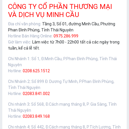
CÔNG TY CỔ PHẦN THƯƠNG MẠI
VÀ DỊCH VỤ MINH CẦU
Địa chỉ văn phòng:
Tầng 3, Số 01, đường Minh Cầu, Phường
Phan Đình Phùng, Tỉnh Thái Nguyên
Hotline Bán Hàng Online:
0975.286.999
Giờ làm việc:
Làm việc từ 7h00 - 22h00 tất cả các ngày trong
tuần, kể cả lễ tết.
Chi Nhánh 1
:
Số 1, Đ.Minh Cầu, P.Phan Đình Phùng, Tỉnh Thái
Nguyên
Hotline:
0208.625.1512
Chi Nhánh 2
:
Số 899 Đ. Dương Tự Minh, P.Phan Đình Phùng,
Tỉnh Thái Nguyên
Hotline:
02083.841.002
Chi nhánh 3
:
Số 568, Đ.Cách mạng tháng 8, P. Gia Sàng, Tỉnh
Thái Nguyên
Hotline:
02083.849.168
Chi nhánh 4
:
Số 442, Đ.Cách mạng tháng 8, P.Tích Lương, Tỉnh