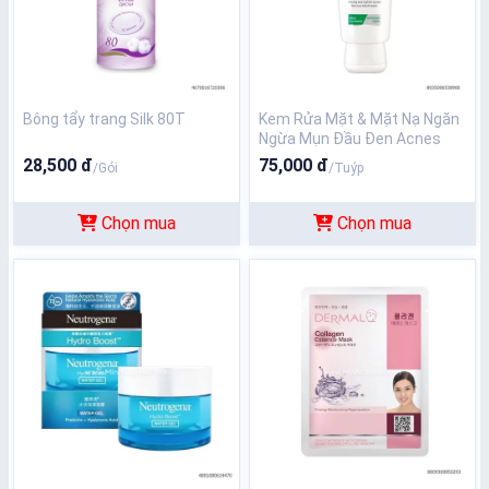
Bông tẩy trang Silk 80T
Kem Rửa Mặt & Mặt Nạ Ngăn
Ngừa Mụn Đầu Đen Acnes
100g
28,500 đ
75,000 đ
/Gói
/Tuýp
Chọn mua
Chọn mua