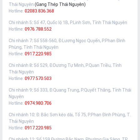
Thái Nguyên
(Gang Thép Thái Nguyên)
Hotline:
02083.836.368
Chi nhánh 5
:
Số 47, Quốc lộ 1B, P.Linh Sơn, Tỉnh Thái Nguyên
Hotline:
0976.788.552
Chi nhánh 7
:
Số 558-560, Đ.Lương Ngọc Quyến, P.Phan Đình
Phùng, Tỉnh Thái Nguyên
Hotline:
0917.220.985
Chi nhánh 8
:
Số 529, Đ.Dương Tự Minh, P.Quan Triều, Tỉnh
Thái Nguyên
Hotline:
0977.570.503
Chi nhánh 9
:
Số 333, Đ.Quang Trung, P.Quyết Thắng, Tỉnh Thái
Nguyên
Hotline:
0974.980.706
Chi nhánh 10
:
Đ. Bắc Sơn kéo dài, Tổ 75, P.Phan Đình Phùng, T.
Thái Nguyên
Hotline:
0917.220.985
Chi nhánh 11
:
Số 159 Đường Bắc Nam, Phường Gia Sàng, TP.