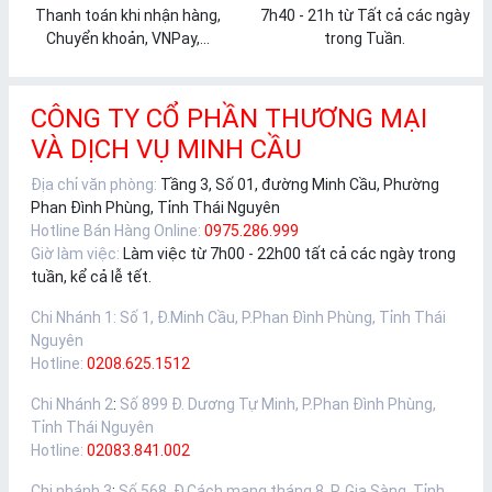
Thanh toán khi nhận hàng,
7h40 - 21h từ Tất cả các ngày
Chuyển khoản, VNPay,...
trong Tuần.
CÔNG TY CỔ PHẦN THƯƠNG MẠI
VÀ DỊCH VỤ MINH CẦU
Địa chỉ văn phòng:
Tầng 3, Số 01, đường Minh Cầu, Phường
Phan Đình Phùng, Tỉnh Thái Nguyên
Hotline Bán Hàng Online:
0975.286.999
Giờ làm việc:
Làm việc từ 7h00 - 22h00 tất cả các ngày trong
tuần, kể cả lễ tết.
Chi Nhánh 1
:
Số 1, Đ.Minh Cầu, P.Phan Đình Phùng, Tỉnh Thái
Nguyên
Hotline:
0208.625.1512
Chi Nhánh 2
:
Số 899 Đ. Dương Tự Minh, P.Phan Đình Phùng,
Tỉnh Thái Nguyên
Hotline:
02083.841.002
Chi nhánh 3
:
Số 568, Đ.Cách mạng tháng 8, P. Gia Sàng, Tỉnh