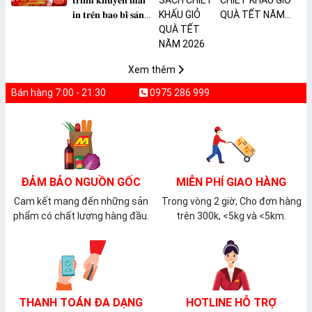
𝐭𝐫𝐢̀𝐧𝐡 𝐤𝐡𝐮𝐲𝐞̂́𝐧 𝐦𝐚̃𝐢
CHIẾT KHẤU GIỎ
𝐢𝐧 𝐭𝐫𝐞̂𝐧 𝐛𝐚𝐨 𝐛𝐢̀ 𝐬𝐚̉𝐧
QUÀ TẾT NĂM
𝐩𝐡𝐚̂̉𝐦 𝐌𝐀̀𝐍𝐆 𝐁𝐎̣𝐂
2026
𝐓𝐇𝐔̛̣𝐂 𝐏𝐇𝐀̂̉𝐌
𝐏𝐕𝐂 𝐌𝐈𝐂𝐀
Xem thêm
Bán hàng 7:00 - 21:30
0975 286 999
ĐẢM BẢO NGUỒN GỐC
MIỄN PHÍ GIAO HÀNG
Cam kết mang đến những sản
Trong vòng 2 giờ, Cho đơn hàng
phẩm có chất lượng hàng đầu.
trên 300k, <5kg và <5km.
THANH TOÁN ĐA DẠNG
HOTLINE HỖ TRỢ