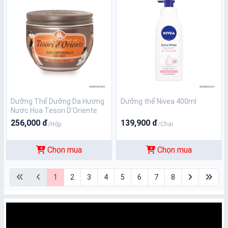
Dưỡng Thể Dưỡng Da Hương
Dưỡng thể Nivea 400ml
Nước Hoa Tesori D'Oriente
300ml
256,000 đ
139,900 đ
/Hộp
/Chai
Chọn mua
Chọn mua
1
2
3
4
5
6
7
8