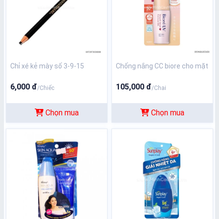
Chỉ xé kẻ mày số 3-9-15
Chống nắng CC biore cho mặt
6,000 đ
105,000 đ
/Chiếc
/Chai
Chọn mua
Chọn mua