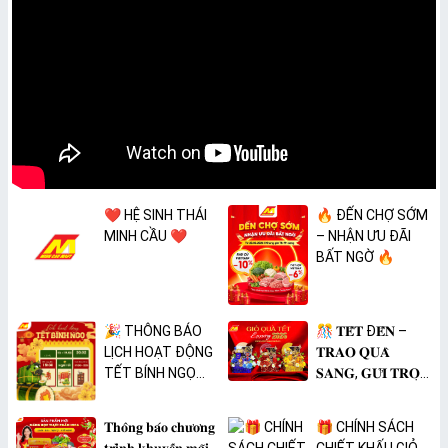
❤️ HỆ SINH THÁI
🔥 ĐẾN CHỢ SỚM
MINH CẦU ❤️
– NHẬN ƯU ĐÃI
BẤT NGỜ 🔥
🎉 THÔNG BÁO
🎊 𝐓𝐄̂́𝐓 Đ𝐄̂́𝐍 –
LỊCH HOẠT ĐỘNG
𝐓𝐑𝐀𝐎 𝐐𝐔𝐀̀
TẾT BÍNH NGỌ
𝐒𝐀𝐍𝐆, 𝐆𝐔̛̉𝐈 𝐓𝐑𝐎̣𝐍
2026 🎉
𝐓𝐀̂𝐌 𝐘́ 🎊
𝐓𝐡𝐨̂𝐧𝐠 𝐛𝐚́𝐨 𝐜𝐡𝐮̛𝐨̛𝐧𝐠
🎁 CHÍNH SÁCH