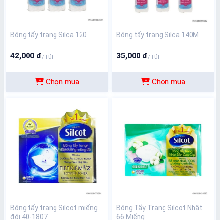
Bông tẩy trang Silca 120
Bông tẩy trang Silca 140M
42,000 đ
35,000 đ
/Túi
/Túi
Chọn mua
Chọn mua
Bông tẩy trang Silcot miếng
Bông Tẩy Trang Silcot Nhật
đôi 40-1807
66 Miếng