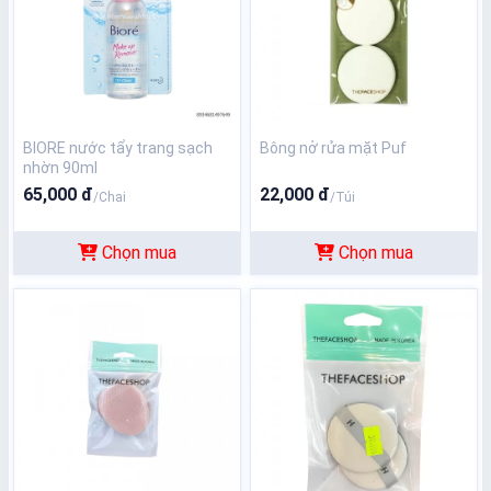
BIORE nước tẩy trang sạch
Bông nở rửa mặt Puf
nhờn 90ml
65,000 đ
22,000 đ
/Chai
/Túi
Chọn mua
Chọn mua