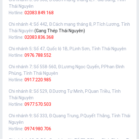
Thái Nguyên
Hotline:
02083.849.168
Chi nhánh 4
:
Số 442, Đ.Cách mạng tháng 8, P.Tích Lương, Tỉnh
Thái Nguyên
(Gang Thép Thái Nguyên)
Hotline:
02083.836.368
Chi nhánh 5
:
Số 47, Quốc lộ 1B, P.Linh Sơn, Tỉnh Thái Nguyên
Hotline:
0976.788.552
Chi nhánh 7
:
Số 558-560, Đ.Lương Ngọc Quyến, P.Phan Đình
Phùng, Tỉnh Thái Nguyên
Hotline:
0917.220.985
Chi nhánh 8
:
Số 529, Đ.Dương Tự Minh, P.Quan Triều, Tỉnh
Thái Nguyên
Hotline:
0977.570.503
Chi nhánh 9
:
Số 333, Đ.Quang Trung, P.Quyết Thắng, Tỉnh Thái
Nguyên
Hotline:
0974.980.706