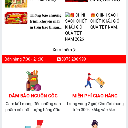
2026 🎉
𝐓𝐀̂𝐌 𝐘́ 🎊
𝐓𝐡𝐨̂𝐧𝐠 𝐛𝐚́𝐨 𝐜𝐡𝐮̛𝐨̛𝐧𝐠
🎁 CHÍNH SÁCH
𝐭𝐫𝐢̀𝐧𝐡 𝐤𝐡𝐮𝐲𝐞̂́𝐧 𝐦𝐚̃𝐢
CHIẾT KHẤU GIỎ
𝐢𝐧 𝐭𝐫𝐞̂𝐧 𝐛𝐚𝐨 𝐛𝐢̀ 𝐬𝐚̉𝐧
QUÀ TẾT NĂM
𝐩𝐡𝐚̂̉𝐦 𝐌𝐀̀𝐍𝐆 𝐁𝐎̣𝐂
2026
𝐓𝐇𝐔̛̣𝐂 𝐏𝐇𝐀̂̉𝐌
𝐏𝐕𝐂 𝐌𝐈𝐂𝐀
Xem thêm
Bán hàng 7:00 - 21:30
0975 286 999
ĐẢM BẢO NGUỒN GỐC
MIỄN PHÍ GIAO HÀNG
Cam kết mang đến những sản
Trong vòng 2 giờ, Cho đơn hàng
phẩm có chất lượng hàng đầu.
trên 300k, <5kg và <5km.