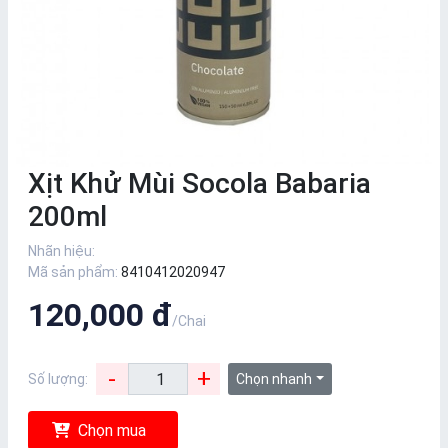
Xịt Khử Mùi Socola Babaria
200ml
Nhãn hiệu:
Mã sản phẩm:
8410412020947
120,000 đ
/Chai
-
+
Số lượng:
Chọn nhanh
Chọn mua