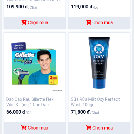
109,900 đ
119,000 đ
/Chai
/Lọ
Chọn mua
Chọn mua
Dao Cạo Râu Gillette Flexi
Sữa Rửa Mặt Oxy Perfect
Vibe 3 Tặng 1 Cán Dao
Wash 100gr
66,000 đ
71,800 đ
/Cái
/Chai
Chọn mua
Chọn mua