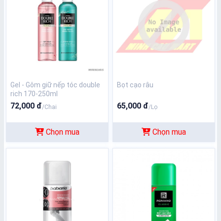
Gel - Gôm giữ nếp tóc double
Bọt cạo râu
rich 170-250ml
72,000 đ
65,000 đ
/Chai
/Lọ
Chọn mua
Chọn mua