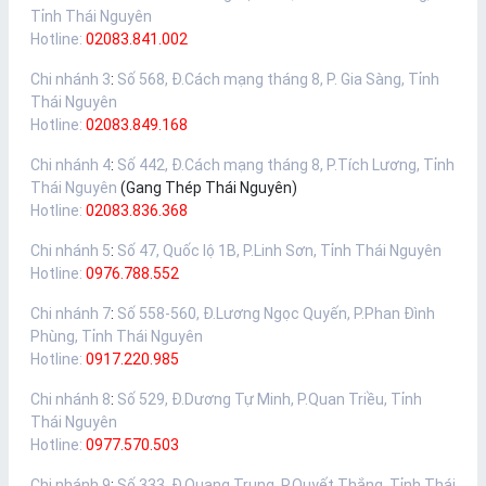
Tỉnh Thái Nguyên
Hotline:
02083.841.002
Chi nhánh 3
:
Số 568, Đ.Cách mạng tháng 8, P. Gia Sàng, Tỉnh
Thái Nguyên
Hotline:
02083.849.168
Chi nhánh 4
:
Số 442, Đ.Cách mạng tháng 8, P.Tích Lương, Tỉnh
Thái Nguyên
(Gang Thép Thái Nguyên)
Hotline:
02083.836.368
Chi nhánh 5
:
Số 47, Quốc lộ 1B, P.Linh Sơn, Tỉnh Thái Nguyên
Hotline:
0976.788.552
Chi nhánh 7
:
Số 558-560, Đ.Lương Ngọc Quyến, P.Phan Đình
Phùng, Tỉnh Thái Nguyên
Hotline:
0917.220.985
Chi nhánh 8
:
Số 529, Đ.Dương Tự Minh, P.Quan Triều, Tỉnh
Thái Nguyên
Hotline:
0977.570.503
Chi nhánh 9
:
Số 333, Đ.Quang Trung, P.Quyết Thắng, Tỉnh Thái