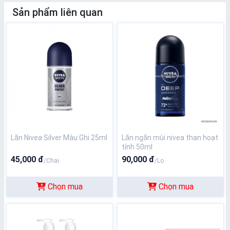
Sản phẩm liên quan
Lăn Nivea Silver Màu Ghi 25ml
Lăn ngăn mùi nivea than hoạt
tính 50ml
45,000 đ
90,000 đ
/Chai
/Lọ
Chọn mua
Chọn mua