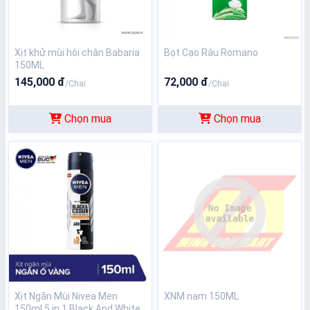
Xịt khử mùi hôi chân Babaria
Bọt Cạo Râu Romano
150ML
145,000 đ
72,000 đ
/Chai
/Chai
Chọn mua
Chọn mua
Xịt Ngăn Mùi Nivea Men
XNM nam 150ML
150ml 5 in 1 Black And White