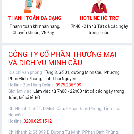
THANH TOÁN ĐA DẠNG
HOTLINE HỖ TRỢ
Thanh toán khi nhận hàng,
7h40 - 21h từ Tất cả các ngày
Chuyển khoản, VNPay,...
trong Tuần.
CÔNG TY CỔ PHẦN THƯƠNG MẠI
VÀ DỊCH VỤ MINH CẦU
Địa chỉ văn phòng:
Tầng 3, Số 01, đường Minh Cầu, Phường
Phan Đình Phùng, Tỉnh Thái Nguyên
Hotline Bán Hàng Online:
0975.286.999
Giờ làm việc:
Làm việc từ 7h00 - 22h00 tất cả các ngày trong
tuần, kể cả lễ tết.
Chi Nhánh 1
:
Số 1, Đ.Minh Cầu, P.Phan Đình Phùng, Tỉnh Thái
Nguyên
Hotline:
0208.625.1512
Chi Nhánh 2
:
Số 899 Đ. Dương Tự Minh, P.Phan Đình Phùng,