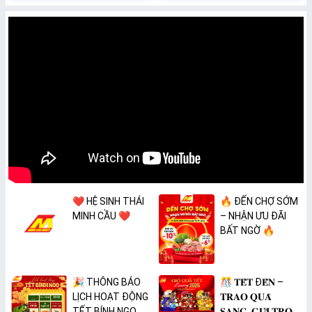
❤️ HỆ SINH THÁI
🔥 ĐẾN CHỢ SỚM
MINH CẦU ❤️
– NHẬN ƯU ĐÃI
BẤT NGỜ 🔥
🎉 THÔNG BÁO
🎊 𝐓𝐄̂́𝐓 Đ𝐄̂́𝐍 –
LỊCH HOẠT ĐỘNG
𝐓𝐑𝐀𝐎 𝐐𝐔𝐀̀
TẾT BÍNH NGỌ
𝐒𝐀𝐍𝐆, 𝐆𝐔̛̉𝐈 𝐓𝐑𝐎̣𝐍