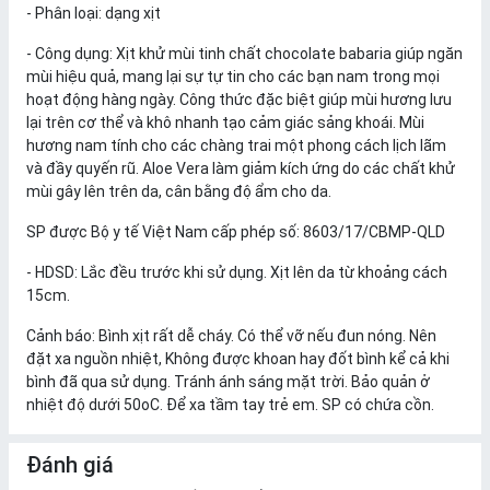
- Phân loại: dạng xịt
- Công dụng: Xịt khử mùi tinh chất chocolate babaria giúp ngăn
mùi hiệu quả, mang lại sự tự tin cho các bạn nam trong mọi
hoạt động hàng ngày. Công thức đặc biệt giúp mùi hương lưu
lại trên cơ thể và khô nhanh tạo cảm giác sảng khoái. Mùi
hương nam tính cho các chàng trai một phong cách lịch lãm
và đầy quyến rũ. Aloe Vera làm giảm kích ứng do các chất khử
mùi gây lên trên da, cân bằng độ ẩm cho da.
SP được Bộ y tế Việt Nam cấp phép số: 8603/17/CBMP-QLD
- HDSD: Lắc đều trước khi sử dụng. Xịt lên da từ khoảng cách
15cm.
Cảnh báo: Bình xịt rất dễ cháy. Có thể vỡ nếu đun nóng. Nên
đặt xa nguồn nhiệt, Không được khoan hay đốt bình kể cả khi
bình đã qua sử dụng. Tránh ánh sáng mặt trời. Bảo quản ở
nhiệt độ dưới 50oC. Để xa tầm tay trẻ em. SP có chứa cồn.
Đánh giá