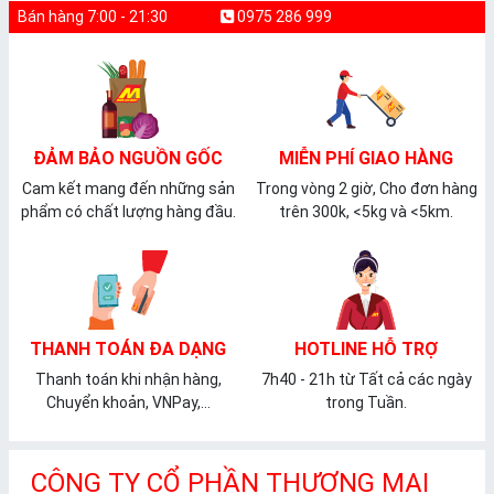
Bán hàng 7:00 - 21:30
0975 286 999
ĐẢM BẢO NGUỒN GỐC
MIỄN PHÍ GIAO HÀNG
Cam kết mang đến những sản
Trong vòng 2 giờ, Cho đơn hàng
phẩm có chất lượng hàng đầu.
trên 300k, <5kg và <5km.
THANH TOÁN ĐA DẠNG
HOTLINE HỖ TRỢ
Thanh toán khi nhận hàng,
7h40 - 21h từ Tất cả các ngày
Chuyển khoản, VNPay,...
trong Tuần.
CÔNG TY CỔ PHẦN THƯƠNG MẠI