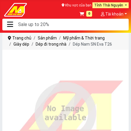
Khu vực của bạn
Tỉnh Thái Nguyên
0
Tài khoản
Trang chủ
Sản phẩm
Mỹ phẩm & Thời trang
Giày dép
Dép đi trong nhà
Dép Nam SN Eva T26