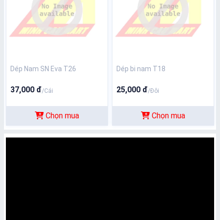
Dép Nam SN Eva T26
Dép bi nam T18
37,000 đ
25,000 đ
/Cái
/Đôi
Chọn mua
Chọn mua