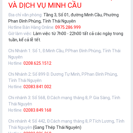
VÀ DỊCH VỤ MINH CẦU
Địa chỉ văn phòng:
Tầng 3, Số 01, đường Minh Cầu, Phường
Phan Đình Phùng, Tỉnh Thái Nguyên
Hotline Bán Hàng Online:
0975.286.999
Giờ làm việc:
Làm việc từ 7h00 - 22h00 tất cả các ngày trong
tuần, kể cả lễ tết.
Chi Nhánh 1
:
Số 1, Đ.Minh Cầu, P.Phan Đình Phùng, Tỉnh Thái
Nguyên
Hotline:
0208.625.1512
Chi Nhánh 2
:
Số 899 Đ. Dương Tự Minh, P.Phan Đình Phùng,
Tỉnh Thái Nguyên
Hotline:
02083.841.002
Chi nhánh 3
:
Số 568, Đ.Cách mạng tháng 8, P. Gia Sàng, Tỉnh
Thái Nguyên
Hotline:
02083.849.168
Chi nhánh 4
:
Số 442, Đ.Cách mạng tháng 8, P.Tích Lương, Tỉnh
Thái Nguyên
(Gang Thép Thái Nguyên)