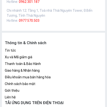
Hotline:
0962.301.187
Chi nhánh 12
:
Tầng 1, Toà nhà Thái Nguyên Tower, Đ.Bến
Tượng, Tỉnh Thái Nguyên
Hotline:
0977.570.503
Thông tin & Chính sách
Tin tức
Xu và Mã giảm giá
Thanh toán & Bảo Hành
Giao hàng & Nhận hàng
Điều khoản mua bán hàng hóa
Chính sách bảo mật
Giới thiệu
Liên hệ
TẢI ỨNG DỤNG TRÊN ĐIỆN THOẠI