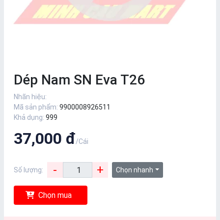
Dép Nam SN Eva T26
Nhãn hiệu:
Mã sản phẩm:
9900008926511
Khả dụng:
999
37,000 đ
/Cái
-
+
Số lượng:
Chọn nhanh
Chọn mua