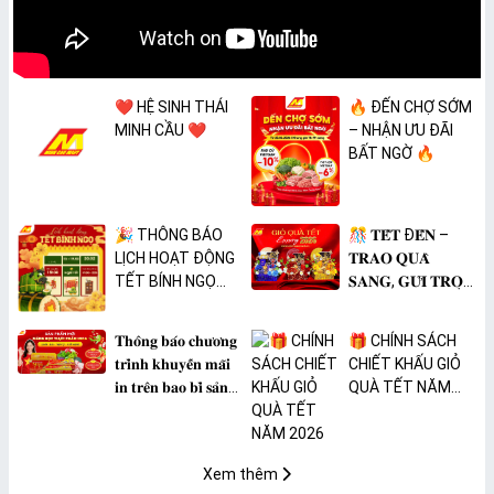
❤️ HỆ SINH THÁI
🔥 ĐẾN CHỢ SỚM
MINH CẦU ❤️
– NHẬN ƯU ĐÃI
BẤT NGỜ 🔥
🎉 THÔNG BÁO
🎊 𝐓𝐄̂́𝐓 Đ𝐄̂́𝐍 –
LỊCH HOẠT ĐỘNG
𝐓𝐑𝐀𝐎 𝐐𝐔𝐀̀
TẾT BÍNH NGỌ
𝐒𝐀𝐍𝐆, 𝐆𝐔̛̉𝐈 𝐓𝐑𝐎̣𝐍
2026 🎉
𝐓𝐀̂𝐌 𝐘́ 🎊
𝐓𝐡𝐨̂𝐧𝐠 𝐛𝐚́𝐨 𝐜𝐡𝐮̛𝐨̛𝐧𝐠
🎁 CHÍNH SÁCH
𝐭𝐫𝐢̀𝐧𝐡 𝐤𝐡𝐮𝐲𝐞̂́𝐧 𝐦𝐚̃𝐢
CHIẾT KHẤU GIỎ
𝐢𝐧 𝐭𝐫𝐞̂𝐧 𝐛𝐚𝐨 𝐛𝐢̀ 𝐬𝐚̉𝐧
QUÀ TẾT NĂM
𝐩𝐡𝐚̂̉𝐦 𝐌𝐀̀𝐍𝐆 𝐁𝐎̣𝐂
2026
𝐓𝐇𝐔̛̣𝐂 𝐏𝐇𝐀̂̉𝐌
𝐏𝐕𝐂 𝐌𝐈𝐂𝐀
Xem thêm