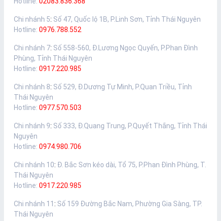
Hotline:
02083.836.368
Chi nhánh 5
:
Số 47, Quốc lộ 1B, P.Linh Sơn, Tỉnh Thái Nguyên
Hotline:
0976.788.552
Chi nhánh 7
:
Số 558-560, Đ.Lương Ngọc Quyến, P.Phan Đình
Phùng, Tỉnh Thái Nguyên
Hotline:
0917.220.985
Chi nhánh 8
:
Số 529, Đ.Dương Tự Minh, P.Quan Triều, Tỉnh
Thái Nguyên
Hotline:
0977.570.503
Chi nhánh 9
:
Số 333, Đ.Quang Trung, P.Quyết Thắng, Tỉnh Thái
Nguyên
Hotline:
0974.980.706
Chi nhánh 10
:
Đ. Bắc Sơn kéo dài, Tổ 75, P.Phan Đình Phùng, T.
Thái Nguyên
Hotline:
0917.220.985
Chi nhánh 11
:
Số 159 Đường Bắc Nam, Phường Gia Sàng, TP.
Thái Nguyên