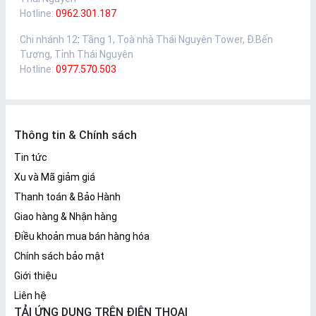
Hotline:
0962.301.187
Chi nhánh 12
:
Tầng 1, Toà nhà Thái Nguyên Tower, Đ.Bến
Tượng, Tỉnh Thái Nguyên
Hotline:
0977.570.503
Thông tin & Chính sách
Tin tức
Xu và Mã giảm giá
Thanh toán & Bảo Hành
Giao hàng & Nhận hàng
Điều khoản mua bán hàng hóa
Chính sách bảo mật
Giới thiệu
Liên hệ
TẢI ỨNG DỤNG TRÊN ĐIỆN THOẠI