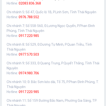
Hotline:
02083.836.368
Chi nhánh 5
:
Số 47, Quốc lộ 1B, P.Linh Sơn, Tỉnh Thái Nguyên
Hotline:
0976.788.552
Chi nhánh 7
:
Số 558-560, Đ.Lương Ngọc Quyến, P.Phan Đình
Phùng, Tỉnh Thái Nguyên
Hotline:
0917.220.985
Chi nhánh 8
:
Số 529, Đ.Dương Tự Minh, P.Quan Triều, Tỉnh
Thái Nguyên
Hotline:
0977.570.503
Chi nhánh 9
:
Số 333, Đ.Quang Trung, P.Quyết Thắng, Tỉnh Thái
Nguyên
Hotline:
0974.980.706
Chi nhánh 10
:
Đ. Bắc Sơn kéo dài, Tổ 75, P.Phan Đình Phùng, T.
Thái Nguyên
Hotline:
0917.220.985
Chi nhánh 11
:
Số 159 Đường Bắc Nam, Phường Gia Sàng, TP.
Thái Nguyên