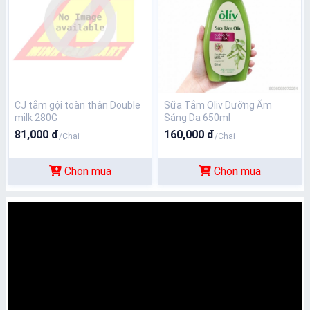
CJ tắm gội toàn thân Double
Sữa Tắm Oliv Dưỡng Ẩm
milk 280G
Sáng Da 650ml
81,000 đ
160,000 đ
/Chai
/Chai
Chọn mua
Chọn mua