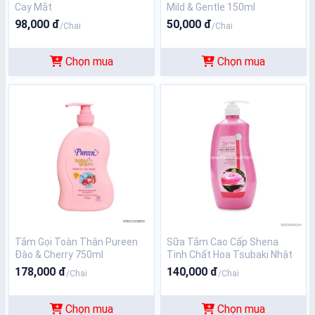
Cay Mắt
Mild & Gentle 150ml
98,000 đ
50,000 đ
/Chai
/Chai
Chọn mua
Chọn mua
Tắm Gọi Toàn Thân Pureen
Sữa Tắm Cao Cấp Shena
Đào & Cherry 750ml
Tinh Chất Hoa Tsubaki Nhật
1200ml
178,000 đ
140,000 đ
/Chai
/Chai
Chọn mua
Chọn mua