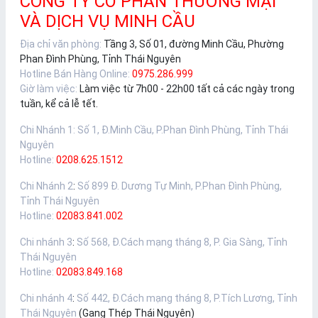
CÔNG TY CỔ PHẦN THƯƠNG MẠI
VÀ DỊCH VỤ MINH CẦU
Địa chỉ văn phòng:
Tầng 3, Số 01, đường Minh Cầu, Phường
Phan Đình Phùng, Tỉnh Thái Nguyên
Hotline Bán Hàng Online:
0975.286.999
Giờ làm việc:
Làm việc từ 7h00 - 22h00 tất cả các ngày trong
tuần, kể cả lễ tết.
Chi Nhánh 1
:
Số 1, Đ.Minh Cầu, P.Phan Đình Phùng, Tỉnh Thái
Nguyên
Hotline:
0208.625.1512
Chi Nhánh 2
:
Số 899 Đ. Dương Tự Minh, P.Phan Đình Phùng,
Tỉnh Thái Nguyên
Hotline:
02083.841.002
Chi nhánh 3
:
Số 568, Đ.Cách mạng tháng 8, P. Gia Sàng, Tỉnh
Thái Nguyên
Hotline:
02083.849.168
Chi nhánh 4
:
Số 442, Đ.Cách mạng tháng 8, P.Tích Lương, Tỉnh
Thái Nguyên
(Gang Thép Thái Nguyên)