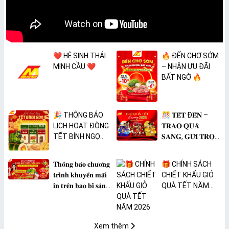
❤️ HỆ SINH THÁI
🔥 ĐẾN CHỢ SỚM
MINH CẦU ❤️
– NHẬN ƯU ĐÃI
BẤT NGỜ 🔥
🎉 THÔNG BÁO
🎊 𝐓𝐄̂́𝐓 Đ𝐄̂́𝐍 –
LỊCH HOẠT ĐỘNG
𝐓𝐑𝐀𝐎 𝐐𝐔𝐀̀
TẾT BÍNH NGỌ
𝐒𝐀𝐍𝐆, 𝐆𝐔̛̉𝐈 𝐓𝐑𝐎̣𝐍
2026 🎉
𝐓𝐀̂𝐌 𝐘́ 🎊
𝐓𝐡𝐨̂𝐧𝐠 𝐛𝐚́𝐨 𝐜𝐡𝐮̛𝐨̛𝐧𝐠
🎁 CHÍNH SÁCH
𝐭𝐫𝐢̀𝐧𝐡 𝐤𝐡𝐮𝐲𝐞̂́𝐧 𝐦𝐚̃𝐢
CHIẾT KHẤU GIỎ
𝐢𝐧 𝐭𝐫𝐞̂𝐧 𝐛𝐚𝐨 𝐛𝐢̀ 𝐬𝐚̉𝐧
QUÀ TẾT NĂM
𝐩𝐡𝐚̂̉𝐦 𝐌𝐀̀𝐍𝐆 𝐁𝐎̣𝐂
2026
𝐓𝐇𝐔̛̣𝐂 𝐏𝐇𝐀̂̉𝐌
𝐏𝐕𝐂 𝐌𝐈𝐂𝐀
Xem thêm