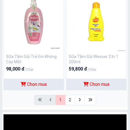
Sữa Tắm Gội Trẻ Em Không
Sữa Tắm Gội Wesser 2 In 1
Cay Mắt
200ml
98,000 đ
59,800 đ
/Chai
/Chai
Chọn mua
Chọn mua
1
2