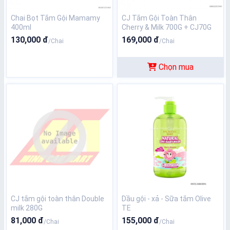
Chai Bọt Tắm Gội Mamamy
CJ Tắm Gội Toàn Thân
400ml
Cherry & Milk 700G + CJ70G
130,000 đ
169,000 đ
/Chai
/Chai
Chọn mua
CJ tắm gội toàn thân Double
Dầu gội - xả - Sữa tắm Olive
milk 280G
TE
81,000 đ
155,000 đ
/Chai
/Chai