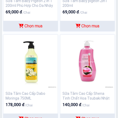
Sữa Tắm Baby Pigeon 2 in 1
Sữa Tắm Baby pigeon 2in1
200ml Phù Hợp Cho Da Nhậy
200ml
Cảm
69,000 đ
69,000 đ
/Chai
/Chai
Chọn mua
Chọn mua
Sữa Tắm Cao Cấp Dabo
Sữa Tắm Cao Cấp Shena
Moringa 750ML
Tinh Chất Hoa Tsubaki Nhật
1200ml
178,000 đ
140,000 đ
/Chai
/Chai