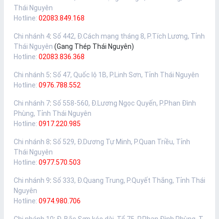
Thái Nguyên
Hotline:
02083.849.168
Chi nhánh 4
:
Số 442, Đ.Cách mạng tháng 8, P.Tích Lương, Tỉnh
Thái Nguyên
(Gang Thép Thái Nguyên)
Hotline:
02083.836.368
Chi nhánh 5
:
Số 47, Quốc lộ 1B, P.Linh Sơn, Tỉnh Thái Nguyên
Hotline:
0976.788.552
Chi nhánh 7
:
Số 558-560, Đ.Lương Ngọc Quyến, P.Phan Đình
Phùng, Tỉnh Thái Nguyên
Hotline:
0917.220.985
Chi nhánh 8
:
Số 529, Đ.Dương Tự Minh, P.Quan Triều, Tỉnh
Thái Nguyên
Hotline:
0977.570.503
Chi nhánh 9
:
Số 333, Đ.Quang Trung, P.Quyết Thắng, Tỉnh Thái
Nguyên
Hotline:
0974.980.706