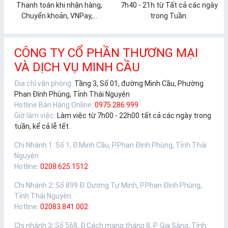
Thanh toán khi nhận hàng,
7h40 - 21h từ Tất cả các ngày
Chuyển khoản, VNPay,...
trong Tuần.
CÔNG TY CỔ PHẦN THƯƠNG MẠI
VÀ DỊCH VỤ MINH CẦU
Địa chỉ văn phòng:
Tầng 3, Số 01, đường Minh Cầu, Phường
Phan Đình Phùng, Tỉnh Thái Nguyên
Hotline Bán Hàng Online:
0975.286.999
Giờ làm việc:
Làm việc từ 7h00 - 22h00 tất cả các ngày trong
tuần, kể cả lễ tết.
Chi Nhánh 1
:
Số 1, Đ.Minh Cầu, P.Phan Đình Phùng, Tỉnh Thái
Nguyên
Hotline:
0208.625.1512
Chi Nhánh 2
:
Số 899 Đ. Dương Tự Minh, P.Phan Đình Phùng,
Tỉnh Thái Nguyên
Hotline:
02083.841.002
Chi nhánh 3
:
Số 568, Đ.Cách mạng tháng 8, P. Gia Sàng, Tỉnh