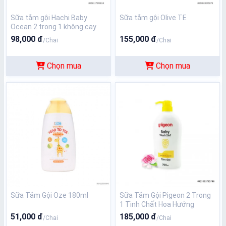
Sữa tắm gội Hachi Baby
Sữa tắm gội Olive TE
Ocean 2 trong 1 không cay
mắt, đặc biệt dành cho bé từ
98,000 đ
155,000 đ
/Chai
/Chai
0 – 6 tuổi ( chai xanh ) 350gr
Chọn mua
Chọn mua
Sữa Tắm Gội Oze 180ml
Sữa Tắm Gội Pigeon 2 Trong
1 Tinh Chất Hoa Hướng
Dương Dành Cho Da Nhạy
51,000 đ
185,000 đ
/Chai
/Chai
Cảm 700ml