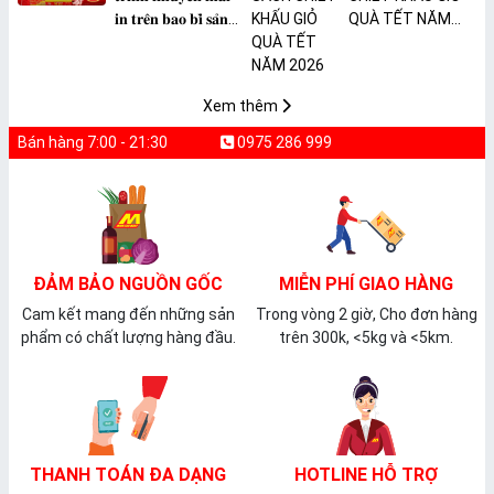
𝐢𝐧 𝐭𝐫𝐞̂𝐧 𝐛𝐚𝐨 𝐛𝐢̀ 𝐬𝐚̉𝐧
QUÀ TẾT NĂM
𝐩𝐡𝐚̂̉𝐦 𝐌𝐀̀𝐍𝐆 𝐁𝐎̣𝐂
2026
𝐓𝐇𝐔̛̣𝐂 𝐏𝐇𝐀̂̉𝐌
𝐏𝐕𝐂 𝐌𝐈𝐂𝐀
Xem thêm
Bán hàng 7:00 - 21:30
0975 286 999
ĐẢM BẢO NGUỒN GỐC
MIỄN PHÍ GIAO HÀNG
Cam kết mang đến những sản
Trong vòng 2 giờ, Cho đơn hàng
phẩm có chất lượng hàng đầu.
trên 300k, <5kg và <5km.
THANH TOÁN ĐA DẠNG
HOTLINE HỖ TRỢ