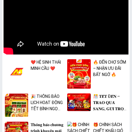
❤️ HỆ SINH THÁI
🔥 ĐẾN CHỢ SỚM
MINH CẦU ❤️
– NHẬN ƯU ĐÃI
BẤT NGỜ 🔥
🎉 THÔNG BÁO
🎊 𝐓𝐄̂́𝐓 Đ𝐄̂́𝐍 –
LỊCH HOẠT ĐỘNG
𝐓𝐑𝐀𝐎 𝐐𝐔𝐀̀
TẾT BÍNH NGỌ
𝐒𝐀𝐍𝐆, 𝐆𝐔̛̉𝐈 𝐓𝐑𝐎̣𝐍
2026 🎉
𝐓𝐀̂𝐌 𝐘́ 🎊
𝐓𝐡𝐨̂𝐧𝐠 𝐛𝐚́𝐨 𝐜𝐡𝐮̛𝐨̛𝐧𝐠
🎁 CHÍNH SÁCH
𝐭𝐫𝐢̀𝐧𝐡 𝐤𝐡𝐮𝐲𝐞̂́𝐧 𝐦𝐚̃𝐢
CHIẾT KHẤU GIỎ