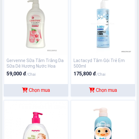
Gervenne Sữa Tắm Trắng Da
Lactacyd Tắm Gội Trẻ Em
Sữa Dê Hương Nước Hoa
500ml
450g
59,000 đ
175,800 đ
/Chai
/Chai
Chọn mua
Chọn mua