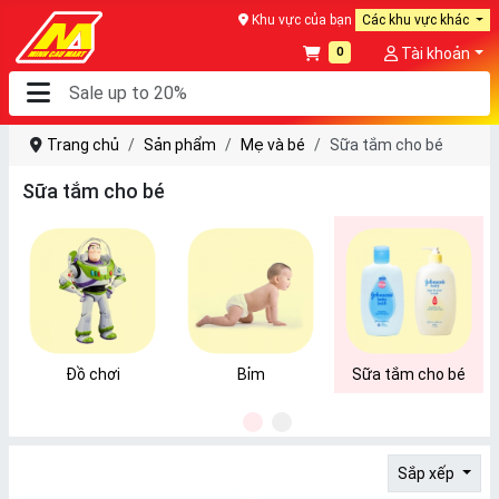
Khu vực của bạn
Các khu vực khác
0
Tài khoản
Trang chủ
Sản phẩm
Mẹ và bé
Sữa tắm cho bé
Sữa tắm cho bé
Đồ chơi
Bỉm
Sữa tắm cho bé
1
2
Sắp xếp