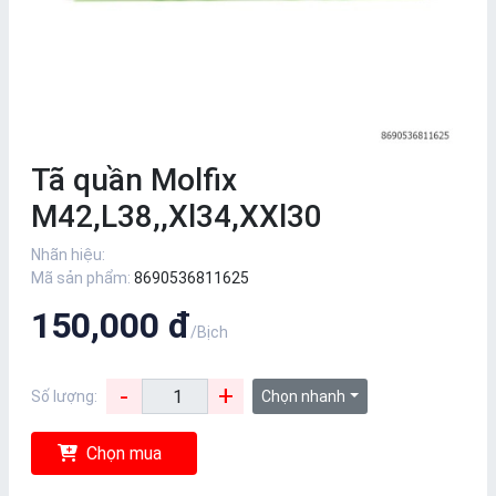
Tã quần Molfix
M42,L38,,Xl34,XXl30
Nhãn hiệu:
Mã sản phẩm:
8690536811625
150,000 đ
/Bịch
-
+
Số lượng:
Chọn nhanh
Chọn mua