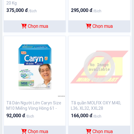
20 Kg
375,000 đ
295,000 đ
/Bịch
/Bịch
Chọn mua
Chọn mua
Tã Dán Người Lớn Caryn Size
Tã quần MOLFIX OXY M40,
M10 Miếng Vòng Hông 61 -
L36, XL32, XXL28
106cm
92,000 đ
166,000 đ
/Bịch
/Bịch
Chọn mua
Chọn mua