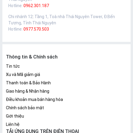
Hotline:
0962.301.187
Chi nhánh 12
:
Tầng 1, Toà nhà Thái Nguyên Tower, Đ.Bến
Tượng, Tỉnh Thái Nguyên
Hotline:
0977.570.503
Thông tin & Chính sách
Tin tức
Xu và Mã giảm giá
Thanh toán & Bảo Hành
Giao hàng & Nhận hàng
Điều khoản mua bán hàng hóa
Chính sách bảo mật
Giới thiệu
Liên hệ
TẢI ỨNG DỤNG TRÊN ĐIỆN THOẠI