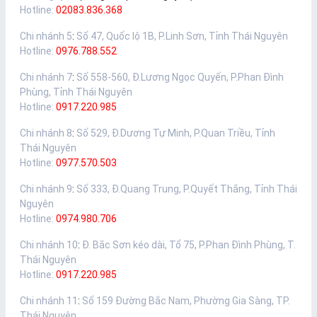
Hotline:
02083.836.368
Chi nhánh 5
:
Số 47, Quốc lộ 1B, P.Linh Sơn, Tỉnh Thái Nguyên
Hotline:
0976.788.552
Chi nhánh 7
:
Số 558-560, Đ.Lương Ngọc Quyến, P.Phan Đình
Phùng, Tỉnh Thái Nguyên
Hotline:
0917.220.985
Chi nhánh 8
:
Số 529, Đ.Dương Tự Minh, P.Quan Triều, Tỉnh
Thái Nguyên
Hotline:
0977.570.503
Chi nhánh 9
:
Số 333, Đ.Quang Trung, P.Quyết Thắng, Tỉnh Thái
Nguyên
Hotline:
0974.980.706
Chi nhánh 10
:
Đ. Bắc Sơn kéo dài, Tổ 75, P.Phan Đình Phùng, T.
Thái Nguyên
Hotline:
0917.220.985
Chi nhánh 11
:
Số 159 Đường Bắc Nam, Phường Gia Sàng, TP.
Thái Nguyên