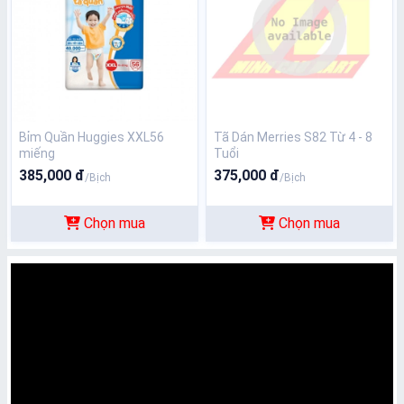
Bỉm Quần Huggies XXL56
Tã Dán Merries S82 Từ 4 - 8
miếng
Tuổi
385,000 đ
375,000 đ
/Bịch
/Bịch
Chọn mua
Chọn mua