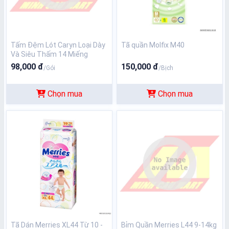
Tấm Đệm Lót Caryn Loại Dày
Tã quần Molfix M40
Và Siêu Thấm 14 Miếng
98,000 đ
150,000 đ
/Gói
/Bịch
Chọn mua
Chọn mua
Tã Dán Merries XL44 Từ 10 -
Bỉm Quần Merries L44 9-14kg