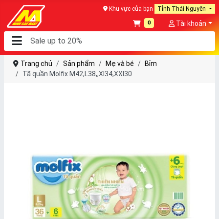
Khu vực của bạn
Tỉnh Thái Nguyên
0
Tài khoản
Trang chủ
Sản phẩm
Mẹ và bé
Bỉm
Tã quần Molfix M42,L38,,Xl34,XXl30