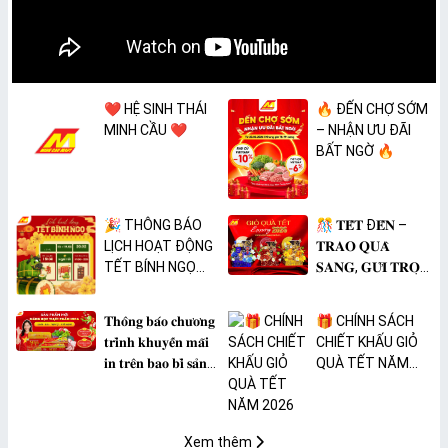
❤️ HỆ SINH THÁI
🔥 ĐẾN CHỢ SỚM
MINH CẦU ❤️
– NHẬN ƯU ĐÃI
BẤT NGỜ 🔥
🎉 THÔNG BÁO
🎊 𝐓𝐄̂́𝐓 Đ𝐄̂́𝐍 –
LỊCH HOẠT ĐỘNG
𝐓𝐑𝐀𝐎 𝐐𝐔𝐀̀
TẾT BÍNH NGỌ
𝐒𝐀𝐍𝐆, 𝐆𝐔̛̉𝐈 𝐓𝐑𝐎̣𝐍
2026 🎉
𝐓𝐀̂𝐌 𝐘́ 🎊
𝐓𝐡𝐨̂𝐧𝐠 𝐛𝐚́𝐨 𝐜𝐡𝐮̛𝐨̛𝐧𝐠
🎁 CHÍNH SÁCH
𝐭𝐫𝐢̀𝐧𝐡 𝐤𝐡𝐮𝐲𝐞̂́𝐧 𝐦𝐚̃𝐢
CHIẾT KHẤU GIỎ
𝐢𝐧 𝐭𝐫𝐞̂𝐧 𝐛𝐚𝐨 𝐛𝐢̀ 𝐬𝐚̉𝐧
QUÀ TẾT NĂM
𝐩𝐡𝐚̂̉𝐦 𝐌𝐀̀𝐍𝐆 𝐁𝐎̣𝐂
2026
𝐓𝐇𝐔̛̣𝐂 𝐏𝐇𝐀̂̉𝐌
𝐏𝐕𝐂 𝐌𝐈𝐂𝐀
Xem thêm