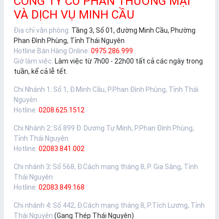
CÔNG TY CỔ PHẦN THƯƠNG MẠI
VÀ DỊCH VỤ MINH CẦU
Địa chỉ văn phòng:
Tầng 3, Số 01, đường Minh Cầu, Phường
Phan Đình Phùng, Tỉnh Thái Nguyên
Hotline Bán Hàng Online:
0975.286.999
Giờ làm việc:
Làm việc từ 7h00 - 22h00 tất cả các ngày trong
tuần, kể cả lễ tết.
Chi Nhánh 1
:
Số 1, Đ.Minh Cầu, P.Phan Đình Phùng, Tỉnh Thái
Nguyên
Hotline:
0208.625.1512
Chi Nhánh 2
:
Số 899 Đ. Dương Tự Minh, P.Phan Đình Phùng,
Tỉnh Thái Nguyên
Hotline:
02083.841.002
Chi nhánh 3
:
Số 568, Đ.Cách mạng tháng 8, P. Gia Sàng, Tỉnh
Thái Nguyên
Hotline:
02083.849.168
Chi nhánh 4
:
Số 442, Đ.Cách mạng tháng 8, P.Tích Lương, Tỉnh
Thái Nguyên
(Gang Thép Thái Nguyên)