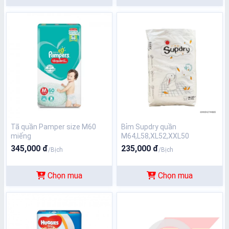
Tã quần Pamper size M60
Bỉm Supdry quần
miếng
M64,L58,XL52,XXL50
345,000 đ
235,000 đ
/Bịch
/Bịch
Chọn mua
Chọn mua