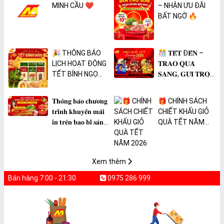
MINH CẦU ❤️
– NHẬN ƯU ĐÃI
BẤT NGỜ 🔥
🎉 THÔNG BÁO
🎊 𝐓𝐄̂́𝐓 Đ𝐄̂́𝐍 –
LỊCH HOẠT ĐỘNG
𝐓𝐑𝐀𝐎 𝐐𝐔𝐀̀
TẾT BÍNH NGỌ
𝐒𝐀𝐍𝐆, 𝐆𝐔̛̉𝐈 𝐓𝐑𝐎̣𝐍
2026 🎉
𝐓𝐀̂𝐌 𝐘́ 🎊
𝐓𝐡𝐨̂𝐧𝐠 𝐛𝐚́𝐨 𝐜𝐡𝐮̛𝐨̛𝐧𝐠
🎁 CHÍNH SÁCH
𝐭𝐫𝐢̀𝐧𝐡 𝐤𝐡𝐮𝐲𝐞̂́𝐧 𝐦𝐚̃𝐢
CHIẾT KHẤU GIỎ
𝐢𝐧 𝐭𝐫𝐞̂𝐧 𝐛𝐚𝐨 𝐛𝐢̀ 𝐬𝐚̉𝐧
QUÀ TẾT NĂM
𝐩𝐡𝐚̂̉𝐦 𝐌𝐀̀𝐍𝐆 𝐁𝐎̣𝐂
2026
𝐓𝐇𝐔̛̣𝐂 𝐏𝐇𝐀̂̉𝐌
𝐏𝐕𝐂 𝐌𝐈𝐂𝐀
Xem thêm
Bán hàng 7:00 - 21:30
0975 286 999