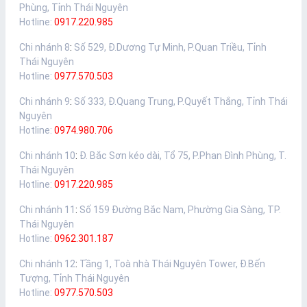
Phùng, Tỉnh Thái Nguyên
Hotline:
0917.220.985
Chi nhánh 8
:
Số 529, Đ.Dương Tự Minh, P.Quan Triều, Tỉnh
Thái Nguyên
Hotline:
0977.570.503
Chi nhánh 9
:
Số 333, Đ.Quang Trung, P.Quyết Thắng, Tỉnh Thái
Nguyên
Hotline:
0974.980.706
Chi nhánh 10
:
Đ. Bắc Sơn kéo dài, Tổ 75, P.Phan Đình Phùng, T.
Thái Nguyên
Hotline:
0917.220.985
Chi nhánh 11
:
Số 159 Đường Bắc Nam, Phường Gia Sàng, TP.
Thái Nguyên
Hotline:
0962.301.187
Chi nhánh 12
:
Tầng 1, Toà nhà Thái Nguyên Tower, Đ.Bến
Tượng, Tỉnh Thái Nguyên
Hotline:
0977.570.503