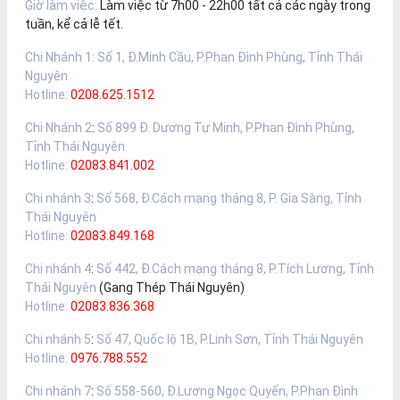
Giờ làm việc:
Làm việc từ 7h00 - 22h00 tất cả các ngày trong
tuần, kể cả lễ tết.
Chi Nhánh 1
:
Số 1, Đ.Minh Cầu, P.Phan Đình Phùng, Tỉnh Thái
Nguyên
Hotline:
0208.625.1512
Chi Nhánh 2
:
Số 899 Đ. Dương Tự Minh, P.Phan Đình Phùng,
Tỉnh Thái Nguyên
Hotline:
02083.841.002
Chi nhánh 3
:
Số 568, Đ.Cách mạng tháng 8, P. Gia Sàng, Tỉnh
Thái Nguyên
Hotline:
02083.849.168
Chi nhánh 4
:
Số 442, Đ.Cách mạng tháng 8, P.Tích Lương, Tỉnh
Thái Nguyên
(Gang Thép Thái Nguyên)
Hotline:
02083.836.368
Chi nhánh 5
:
Số 47, Quốc lộ 1B, P.Linh Sơn, Tỉnh Thái Nguyên
Hotline:
0976.788.552
Chi nhánh 7
:
Số 558-560, Đ.Lương Ngọc Quyến, P.Phan Đình