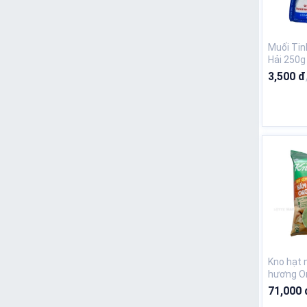
Muối Tin
Hải 250g
3,500 đ
Kno hạt
hương Or
KM
71,000 