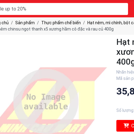
 chủ
Sản phẩm
Thực phẩm chế biến
Hạt nêm, mì chính, bột 
nêm chinsu ngọt thanh x5 xương hầm cô đặc và rau củ 400g
Hạt 
xươn
400
Nhãn hiệ
Mã sản 
35,
Số lượng
C