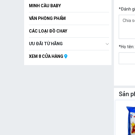
MINH CẦU BABY
*
Đánh g
VĂN PHÒNG PHẨM
CÁC LOẠI ĐỒ CHAY
ƯU ĐÃI TỪ HÃNG
*
Họ tên:
XEM 8 CỬA HÀNG
Sản p