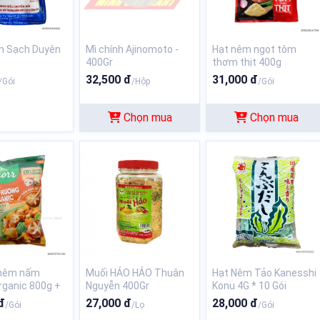
h Sạch Duyên
Mì chính Ajinomoto -
Hạt nêm ngọt tôm
400Gr
thơm thịt 400g
32,500 đ
31,000 đ
/Gói
/Hộp
/Gói
Chọn mua
Chọn mua
 nêm nấm
Muối HẢO HẢO Thuân
Hạt Nêm Tảo Kanesshi
ganic 800g +
Nguyễn 400Gr
Konu 4G * 10 Gói
đ
27,000 đ
28,000 đ
/Gói
/Lọ
/Gói