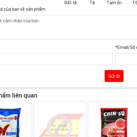
Rất tệ
Tệ
Tạm ổn
Tố
iá của bạn về sản phẩm:
*
Email/Số 
Gửi đi
hẩm liên quan