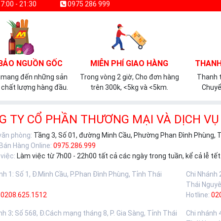
7:00 - 21:30
0975 286 999
BẢO NGUỒN GỐC
MIỄN PHÍ GIAO HÀNG
THANH
 mang đến những sản
Trong vòng 2 giờ, Cho đơn hàng
Thanh t
chất lượng hàng đầu.
trên 300k, <5kg và <5km.
Chuyể
G TY CỔ PHẦN THƯƠNG MẠI VÀ DỊCH VỤ
 văn phòng:
Tầng 3, Số 01, đường Minh Cầu, Phường Phan Đình Phùng, 
 Bán Hàng Online:
0975.286.999
việc:
Làm việc từ 7h00 - 22h00 tất cả các ngày trong tuần, kể cả lễ tết
nh 1
:
Số 1, Đ.Minh Cầu, P.Phan Đình Phùng, Tỉnh Thái
Chi Nhánh 
Thái Nguy
0208.625.1512
Hotline:
02
nh 3
:
Số 568, Đ.Cách mạng tháng 8, P. Gia Sàng, Tỉnh Thái
Chi nhánh 