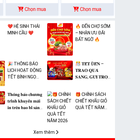
Chọn mua
Chọn mua
❤️ HỆ SINH THÁI
🔥 ĐẾN CHỢ SỚM
MINH CẦU ❤️
– NHẬN ƯU ĐÃI
BẤT NGỜ 🔥
🎉 THÔNG BÁO
🎊 𝐓𝐄̂́𝐓 Đ𝐄̂́𝐍 –
LỊCH HOẠT ĐỘNG
𝐓𝐑𝐀𝐎 𝐐𝐔𝐀̀
TẾT BÍNH NGỌ
𝐒𝐀𝐍𝐆, 𝐆𝐔̛̉𝐈 𝐓𝐑𝐎̣𝐍
2026 🎉
𝐓𝐀̂𝐌 𝐘́ 🎊
𝐓𝐡𝐨̂𝐧𝐠 𝐛𝐚́𝐨 𝐜𝐡𝐮̛𝐨̛𝐧𝐠
🎁 CHÍNH SÁCH
𝐭𝐫𝐢̀𝐧𝐡 𝐤𝐡𝐮𝐲𝐞̂́𝐧 𝐦𝐚̃𝐢
CHIẾT KHẤU GIỎ
𝐢𝐧 𝐭𝐫𝐞̂𝐧 𝐛𝐚𝐨 𝐛𝐢̀ 𝐬𝐚̉𝐧
QUÀ TẾT NĂM
𝐩𝐡𝐚̂̉𝐦 𝐌𝐀̀𝐍𝐆 𝐁𝐎̣𝐂
2026
𝐓𝐇𝐔̛̣𝐂 𝐏𝐇𝐀̂̉𝐌 𝐏𝐕𝐂
𝐌𝐈𝐂𝐀
Xem thêm