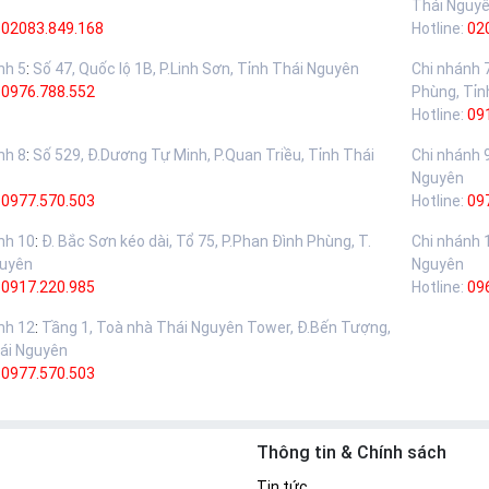
Thái Nguy
02083.849.168
Hotline:
02
nh 5
:
Số 47, Quốc lộ 1B, P.Linh Sơn, Tỉnh Thái Nguyên
Chi nhánh 
:
0976.788.552
Phùng, Tỉn
Hotline:
09
nh 8
:
Số 529, Đ.Dương Tự Minh, P.Quan Triều, Tỉnh Thái
Chi nhánh 
Nguyên
:
0977.570.503
Hotline:
09
nh 10
:
Đ. Bắc Sơn kéo dài, Tổ 75, P.Phan Đình Phùng, T.
Chi nhánh 
guyên
Nguyên
:
0917.220.985
Hotline:
09
nh 12
:
Tầng 1, Toà nhà Thái Nguyên Tower, Đ.Bến Tượng,
ái Nguyên
:
0977.570.503
Thông tin & Chính sách
Tin tức