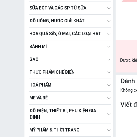
SỮA BỘT VÀ CÁC SP TỪ SỮA
ĐỒ UỐNG, NƯỚC GIẢI KHÁT
HOA QUẢ SẤY, Ô MAI, CÁC LOẠI HẠT
BÁNH MÌ
GẠO
Được kiể
THỰC PHẨM CHẾ BIẾN
Đánh 
HOÁ PHẨM
Không c
MẸ VÀ BÉ
Viết 
ĐỒ ĐIỆN, THIẾT BỊ, PHỤ KIỆN GIA
ĐÌNH
MỸ PHẨM & THỜI TRANG