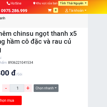
Hotline
Khu vực của bạn
Tỉnh Thái Nguyên
0975.286.999
0
Tài khoản
canh
nêm chinsu ngọt thanh x5
g hầm cô đặc và rau củ
g
u:
phẩm:
8936221041534
800 đ
/Gói
-
+
:
Chọn nhanh
họn mua