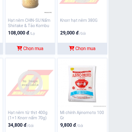
Hạt nêm CHIN-SU Nấm
Knorr hạt nêm 380G
Shiitake & Tảo Kombu
450g
108,000 đ
29,000 đ
/Lọ
/Gói
Chọn mua
Chọn mua
Hạt nêm từ thịt 400g
Mì chính Ajinomoto 100
(1+1 Knorr nấm 70g)
Gr
34,800 đ
9,800 đ
/Gói
/Gói