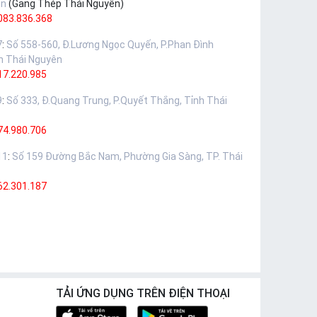
ên
(Gang Thép Thái Nguyên)
083.836.368
7
:
Số 558-560, Đ.Lương Ngọc Quyến, P.Phan Đình
h Thái Nguyên
17.220.985
9
:
Số 333, Đ.Quang Trung, P.Quyết Thắng, Tỉnh Thái
74.980.706
11
:
Số 159 Đường Bắc Nam, Phường Gia Sàng, TP. Thái
62.301.187
TẢI ỨNG DỤNG TRÊN ĐIỆN THOẠI