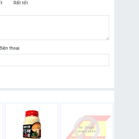
t
Rất tốt
điện thoại: