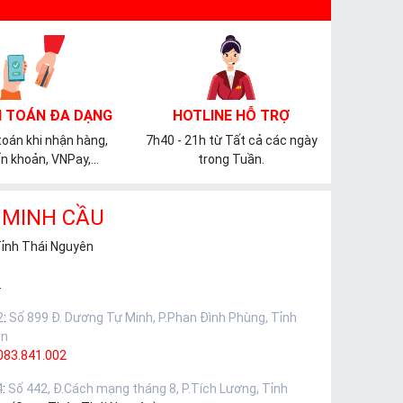
 TOÁN ĐA DẠNG
HOTLINE HỖ TRỢ
oán khi nhận hàng,
7h40 - 21h từ Tất cả các ngày
n khoản, VNPay,...
trong Tuần.
 MINH CẦU
Tỉnh Thái Nguyên
.
2
:
Số 899 Đ. Dương Tự Minh, P.Phan Đình Phùng, Tỉnh
ên
083.841.002
4
:
Số 442, Đ.Cách mạng tháng 8, P.Tích Lương, Tỉnh