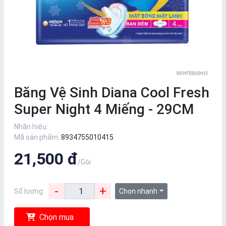
Băng Vệ Sinh Diana Cool Fresh
Super Night 4 Miếng - 29CM
Nhãn hiệu:
Mã sản phẩm:
8934755010415
21,500 đ
/Gói
-
+
Số lượng:
Chọn nhanh
Chọn mua