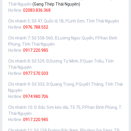
Thái Nguyên
(Gang Thép Thái Nguyên)
Hotline:
02083.836.368
Chi nhánh 5
:
Số 47, Quốc lộ 1B, P.Linh Sơn, Tỉnh Thái Nguyên
Hotline:
0976.788.552
Chi nhánh 7
:
Số 558-560, Đ.Lương Ngọc Quyến, P.Phan Đình
Phùng, Tỉnh Thái Nguyên
Hotline:
0917.220.985
Chi nhánh 8
:
Số 529, Đ.Dương Tự Minh, P.Quan Triều, Tỉnh
Thái Nguyên
Hotline:
0977.570.503
Chi nhánh 9
:
Số 333, Đ.Quang Trung, P.Quyết Thắng, Tỉnh Thái
Nguyên
Hotline:
0974.980.706
Chi nhánh 10
:
Đ. Bắc Sơn kéo dài, Tổ 75, P.Phan Đình Phùng, T.
Thái Nguyên
Hotline:
0917.220.985
Chi nhánh 11
:
Số 159 Đường Bắc Nam, Phường Gia Sàng, TP.