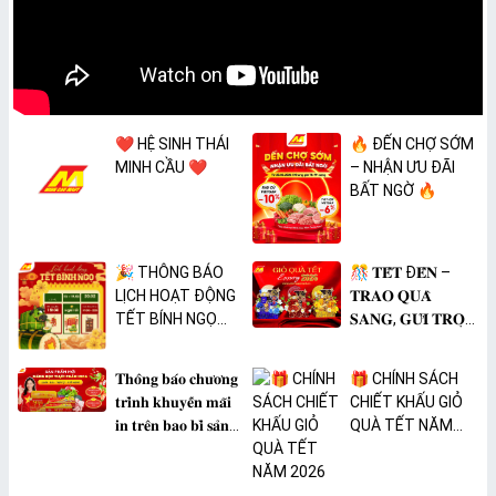
❤️ HỆ SINH THÁI
🔥 ĐẾN CHỢ SỚM
MINH CẦU ❤️
– NHẬN ƯU ĐÃI
BẤT NGỜ 🔥
🎉 THÔNG BÁO
🎊 𝐓𝐄̂́𝐓 Đ𝐄̂́𝐍 –
LỊCH HOẠT ĐỘNG
𝐓𝐑𝐀𝐎 𝐐𝐔𝐀̀
TẾT BÍNH NGỌ
𝐒𝐀𝐍𝐆, 𝐆𝐔̛̉𝐈 𝐓𝐑𝐎̣𝐍
2026 🎉
𝐓𝐀̂𝐌 𝐘́ 🎊
𝐓𝐡𝐨̂𝐧𝐠 𝐛𝐚́𝐨 𝐜𝐡𝐮̛𝐨̛𝐧𝐠
🎁 CHÍNH SÁCH
𝐭𝐫𝐢̀𝐧𝐡 𝐤𝐡𝐮𝐲𝐞̂́𝐧 𝐦𝐚̃𝐢
CHIẾT KHẤU GIỎ
𝐢𝐧 𝐭𝐫𝐞̂𝐧 𝐛𝐚𝐨 𝐛𝐢̀ 𝐬𝐚̉𝐧
QUÀ TẾT NĂM
𝐩𝐡𝐚̂̉𝐦 𝐌𝐀̀𝐍𝐆 𝐁𝐎̣𝐂
2026
𝐓𝐇𝐔̛̣𝐂 𝐏𝐇𝐀̂̉𝐌
𝐏𝐕𝐂 𝐌𝐈𝐂𝐀