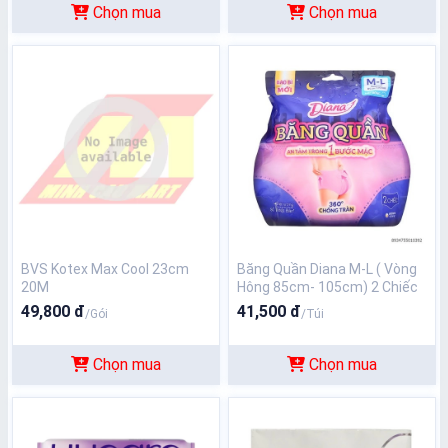
Chọn mua
Chọn mua
BVS Kotex Max Cool 23cm
Băng Quần Diana M-L ( Vòng
20M
Hông 85cm- 105cm) 2 Chiếc
49,800 đ
41,500 đ
/Gói
/Túi
Chọn mua
Chọn mua