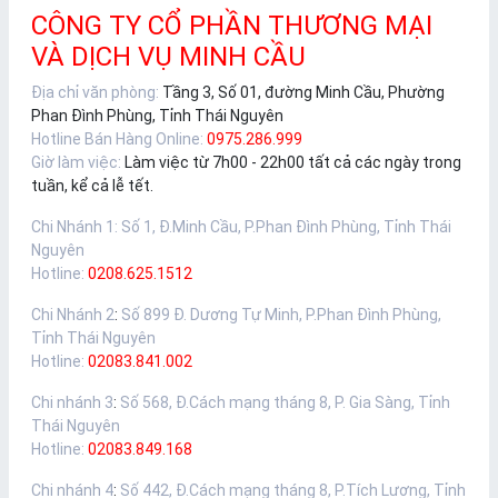
CÔNG TY CỔ PHẦN THƯƠNG MẠI
VÀ DỊCH VỤ MINH CẦU
Địa chỉ văn phòng:
Tầng 3, Số 01, đường Minh Cầu, Phường
Phan Đình Phùng, Tỉnh Thái Nguyên
Hotline Bán Hàng Online:
0975.286.999
Giờ làm việc:
Làm việc từ 7h00 - 22h00 tất cả các ngày trong
tuần, kể cả lễ tết.
Chi Nhánh 1
:
Số 1, Đ.Minh Cầu, P.Phan Đình Phùng, Tỉnh Thái
Nguyên
Hotline:
0208.625.1512
Chi Nhánh 2
:
Số 899 Đ. Dương Tự Minh, P.Phan Đình Phùng,
Tỉnh Thái Nguyên
Hotline:
02083.841.002
Chi nhánh 3
:
Số 568, Đ.Cách mạng tháng 8, P. Gia Sàng, Tỉnh
Thái Nguyên
Hotline:
02083.849.168
Chi nhánh 4
:
Số 442, Đ.Cách mạng tháng 8, P.Tích Lương, Tỉnh