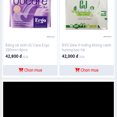
Băng vệ sinh UU Care Ergo
BVS Glee 9 miếng không cánh
280mm 8pcs
hương bạc hà
42,800 đ
42,000 đ
/Gói
/Gói
Chọn mua
Chọn mua