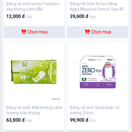
Băng vệ sinh kotex Freedom
Băng Vệ Sinh Kotex Hàng
dày không cánh 8M
Ngày Maxcool French Spa 40
Miếng
12,000 đ
39,600 đ
/Gói
/Gói
Chọn mua
Chọn mua
Băng vệ sinh 40M không cánh
Băng vệ sinh Soosohan 16
hương trầu không
miếng 33cm
63,800 đ
99,900 đ
/Gói
/Gói