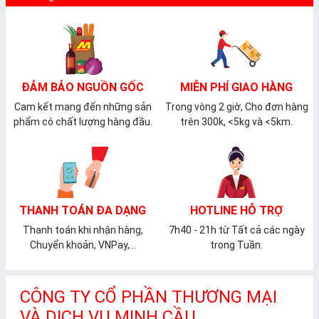
ĐẢM BẢO NGUỒN GỐC
MIỄN PHÍ GIAO HÀNG
Cam kết mang đến những sản
Trong vòng 2 giờ, Cho đơn hàng
phẩm có chất lượng hàng đầu.
trên 300k, <5kg và <5km.
THANH TOÁN ĐA DẠNG
HOTLINE HỖ TRỢ
Thanh toán khi nhận hàng,
7h40 - 21h từ Tất cả các ngày
Chuyển khoản, VNPay,...
trong Tuần.
CÔNG TY CỔ PHẦN THƯƠNG MẠI
VÀ DỊCH VỤ MINH CẦU