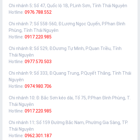
Chi nhánh 5
:
Số 47, Quốc lộ 1B, P.Linh Sơn, Tỉnh Thái Nguyên
Hotline:
0976.788.552
Chi nhánh 7
:
Số 558-560, Đ.Lương Ngọc Quyến, P.Phan Đình
Phùng, Tỉnh Thái Nguyên
Hotline:
0917.220.985
Chi nhánh 8
:
Số 529, Đ.Dương Tự Minh, P.Quan Triều, Tỉnh
Thái Nguyên
Hotline:
0977.570.503
Chi nhánh 9
:
Số 333, Đ.Quang Trung, P.Quyết Thắng, Tỉnh Thái
Nguyên
Hotline:
0974.980.706
Chi nhánh 10
:
Đ. Bắc Sơn kéo dài, Tổ 75, P.Phan Đình Phùng, T.
Thái Nguyên
Hotline:
0917.220.985
Chi nhánh 11
:
Số 159 Đường Bắc Nam, Phường Gia Sàng, TP.
Thái Nguyên
Hotline:
0962.301.187