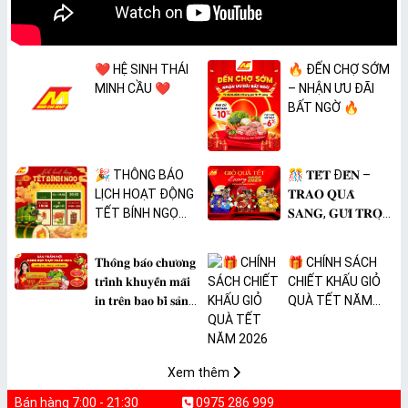
❤️ HỆ SINH THÁI
🔥 ĐẾN CHỢ SỚM
MINH CẦU ❤️
– NHẬN ƯU ĐÃI
BẤT NGỜ 🔥
🎉 THÔNG BÁO
🎊 𝐓𝐄̂́𝐓 Đ𝐄̂́𝐍 –
LỊCH HOẠT ĐỘNG
𝐓𝐑𝐀𝐎 𝐐𝐔𝐀̀
TẾT BÍNH NGỌ
𝐒𝐀𝐍𝐆, 𝐆𝐔̛̉𝐈 𝐓𝐑𝐎̣𝐍
2026 🎉
𝐓𝐀̂𝐌 𝐘́ 🎊
𝐓𝐡𝐨̂𝐧𝐠 𝐛𝐚́𝐨 𝐜𝐡𝐮̛𝐨̛𝐧𝐠
🎁 CHÍNH SÁCH
𝐭𝐫𝐢̀𝐧𝐡 𝐤𝐡𝐮𝐲𝐞̂́𝐧 𝐦𝐚̃𝐢
CHIẾT KHẤU GIỎ
𝐢𝐧 𝐭𝐫𝐞̂𝐧 𝐛𝐚𝐨 𝐛𝐢̀ 𝐬𝐚̉𝐧
QUÀ TẾT NĂM
𝐩𝐡𝐚̂̉𝐦 𝐌𝐀̀𝐍𝐆 𝐁𝐎̣𝐂
2026
𝐓𝐇𝐔̛̣𝐂 𝐏𝐇𝐀̂̉𝐌
𝐏𝐕𝐂 𝐌𝐈𝐂𝐀
Xem thêm
Bán hàng 7:00 - 21:30
0975 286 999