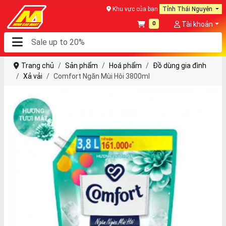
Khu vực của bạn
Tỉnh Thái Nguyên
0
Tài khoản
Trang chủ
Sản phẩm
Hoá phẩm
Đồ dùng gia đình
Xả vải
Comfort Ngăn Mùi Hôi 3800ml