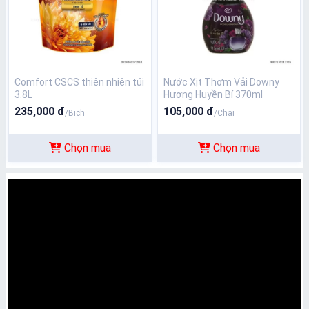
Comfort CSCS thiên nhiên túi
Nước Xịt Thơm Vải Downy
3.8L
Hương Huyền Bí 370ml
235,000 đ
105,000 đ
/Bịch
/Chai
Chọn mua
Chọn mua