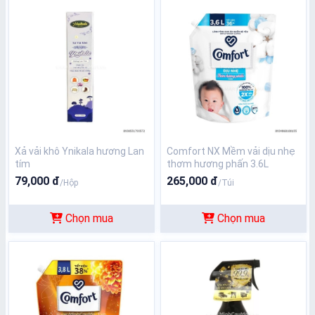
Xả vải khô Ynikala hương Lan
Comfort NX Mềm vải dịu nhẹ
tím
thơm hương phấn 3.6L
79,000 đ
265,000 đ
/Hộp
/Túi
Chọn mua
Chọn mua