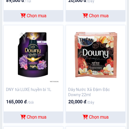
89,000 đ
20,000 đ
/Túi
/Dây
Chọn mua
Chọn mua
DNY túi LUXE huyền bí 1L
Dây Nước Xả Đậm Đặc
Downy 22ml
165,000 đ
20,000 đ
/Gói
/Dây
Chọn mua
Chọn mua