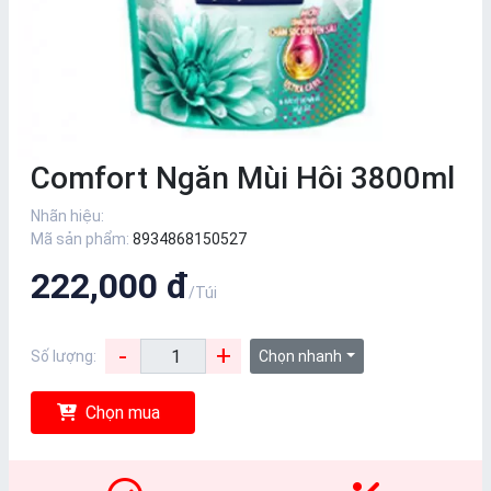
Comfort Ngăn Mùi Hôi 3800ml
Nhãn hiệu:
Mã sản phẩm:
8934868150527
222,000 đ
/Túi
-
+
Số lượng:
Chọn nhanh
Chọn mua