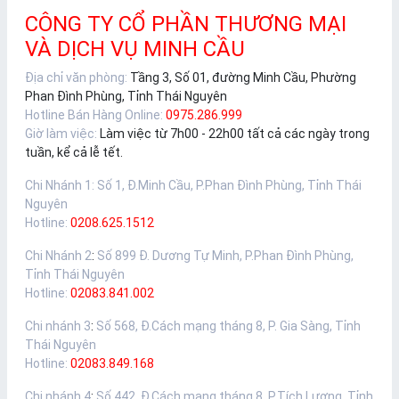
CÔNG TY CỔ PHẦN THƯƠNG MẠI
VÀ DỊCH VỤ MINH CẦU
Địa chỉ văn phòng:
Tầng 3, Số 01, đường Minh Cầu, Phường
Phan Đình Phùng, Tỉnh Thái Nguyên
Hotline Bán Hàng Online:
0975.286.999
Giờ làm việc:
Làm việc từ 7h00 - 22h00 tất cả các ngày trong
tuần, kể cả lễ tết.
Chi Nhánh 1
:
Số 1, Đ.Minh Cầu, P.Phan Đình Phùng, Tỉnh Thái
Nguyên
Hotline:
0208.625.1512
Chi Nhánh 2
:
Số 899 Đ. Dương Tự Minh, P.Phan Đình Phùng,
Tỉnh Thái Nguyên
Hotline:
02083.841.002
Chi nhánh 3
:
Số 568, Đ.Cách mạng tháng 8, P. Gia Sàng, Tỉnh
Thái Nguyên
Hotline:
02083.849.168
Chi nhánh 4
:
Số 442, Đ.Cách mạng tháng 8, P.Tích Lương, Tỉnh