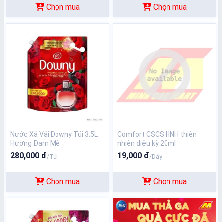
Chọn mua
Chọn mua
Nước Xả Vải Downy Túi 3.5L
Comfort CSCS HNH thiên
Hương Đam Mê
nhiên diệu kỳ 20ml
280,000 đ
19,000 đ
/Túi
/Dây
Chọn mua
Chọn mua