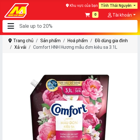
Khu vực của bạn
Tỉnh Thái Nguyên
0
Tài khoản
Trang chủ
Sản phẩm
Hoá phẩm
Đồ dùng gia đình
Xả vải
Comfort HNH Hương mẫu đơn kiêu sa 3.1L