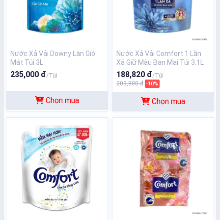
Nước Xả Vải Downy Làn Gió
Nước Xả Vải Comfort 1 Lần
Mát Túi 3L
Xả Giữ Màu Ban Mai Túi 3.1L
235,000 đ
188,820 đ
/Túi
/Túi
209,800 đ
-10%
Chọn mua
Chọn mua