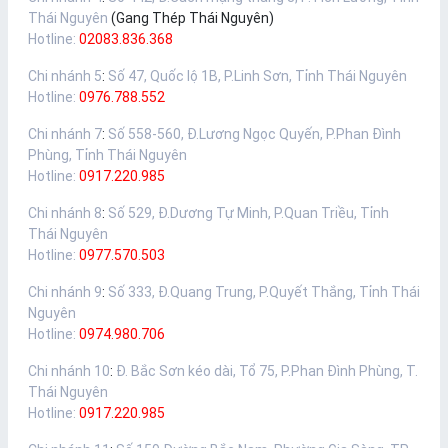
Thái Nguyên
(Gang Thép Thái Nguyên)
Hotline:
02083.836.368
Chi nhánh 5
:
Số 47, Quốc lộ 1B, P.Linh Sơn, Tỉnh Thái Nguyên
Hotline:
0976.788.552
Chi nhánh 7
:
Số 558-560, Đ.Lương Ngọc Quyến, P.Phan Đình
Phùng, Tỉnh Thái Nguyên
Hotline:
0917.220.985
Chi nhánh 8
:
Số 529, Đ.Dương Tự Minh, P.Quan Triều, Tỉnh
Thái Nguyên
Hotline:
0977.570.503
Chi nhánh 9
:
Số 333, Đ.Quang Trung, P.Quyết Thắng, Tỉnh Thái
Nguyên
Hotline:
0974.980.706
Chi nhánh 10
:
Đ. Bắc Sơn kéo dài, Tổ 75, P.Phan Đình Phùng, T.
Thái Nguyên
Hotline:
0917.220.985