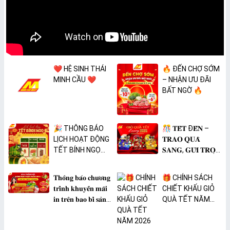
❤️ HỆ SINH THÁI
🔥 ĐẾN CHỢ SỚM
MINH CẦU ❤️
– NHẬN ƯU ĐÃI
BẤT NGỜ 🔥
🎉 THÔNG BÁO
🎊 𝐓𝐄̂́𝐓 Đ𝐄̂́𝐍 –
LỊCH HOẠT ĐỘNG
𝐓𝐑𝐀𝐎 𝐐𝐔𝐀̀
TẾT BÍNH NGỌ
𝐒𝐀𝐍𝐆, 𝐆𝐔̛̉𝐈 𝐓𝐑𝐎̣𝐍
2026 🎉
𝐓𝐀̂𝐌 𝐘́ 🎊
𝐓𝐡𝐨̂𝐧𝐠 𝐛𝐚́𝐨 𝐜𝐡𝐮̛𝐨̛𝐧𝐠
🎁 CHÍNH SÁCH
𝐭𝐫𝐢̀𝐧𝐡 𝐤𝐡𝐮𝐲𝐞̂́𝐧 𝐦𝐚̃𝐢
CHIẾT KHẤU GIỎ
𝐢𝐧 𝐭𝐫𝐞̂𝐧 𝐛𝐚𝐨 𝐛𝐢̀ 𝐬𝐚̉𝐧
QUÀ TẾT NĂM
𝐩𝐡𝐚̂̉𝐦 𝐌𝐀̀𝐍𝐆 𝐁𝐎̣𝐂
2026
𝐓𝐇𝐔̛̣𝐂 𝐏𝐇𝐀̂̉𝐌