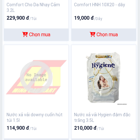
Comfort Cho Da Nhạy Cảm
Comfort HNH 10X20 - dây
3.2L
229,900 đ
19,000 đ
/Túi
/Dây
Chọn mua
Chọn mua
Nước xả vải downy cuốn hút
Nước xả vải Hygien đậm đặc
túi 1.5l
trắng 3.5L
114,900 đ
210,000 đ
/Túi
/Túi