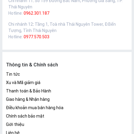
Chi nhánh 11
:
Số 159 Đường Bắc Nam, Phường Gia Sàng, TP.
Thái Nguyên
Hotline:
0962.301.187
Chi nhánh 12
:
Tầng 1, Toà nhà Thái Nguyên Tower, Đ.Bến
Tượng, Tỉnh Thái Nguyên
Hotline:
0977.570.503
Thông tin & Chính sách
Tin tức
Xu và Mã giảm giá
Thanh toán & Bảo Hành
Giao hàng & Nhận hàng
Điều khoản mua bán hàng hóa
Chính sách bảo mật
Giới thiệu
Liên hệ