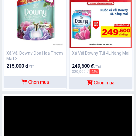
Xả Vải Downy Đóa Hoa Thơm
Xả Vải Downy Túi 4L Nắng Mai
Mát 3L
215,000 đ
249,600 đ
/Túi
/Túi
320,000 đ
-22%
Chọn mua
Chọn mua