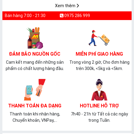
𝐏𝐕𝐂 𝐌𝐈𝐂𝐀
Xem thêm
Bán hàng 7:00 - 21:30
0975 286 999
ĐẢM BẢO NGUỒN GỐC
MIỄN PHÍ GIAO HÀNG
Cam kết mang đến những sản
Trong vòng 2 giờ, Cho đơn hàng
phẩm có chất lượng hàng đầu.
trên 300k, <5kg và <5km.
THANH TOÁN ĐA DẠNG
HOTLINE HỖ TRỢ
Thanh toán khi nhận hàng,
7h40 - 21h từ Tất cả các ngày
Chuyển khoản, VNPay,...
trong Tuần.