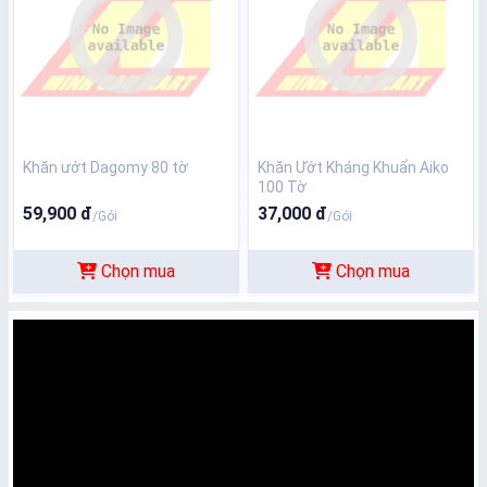
Khăn ướt Dagomy 80 tờ
Khăn Ướt Kháng Khuẩn Aiko
100 Tờ
59,900 đ
37,000 đ
/Gói
/Gói
Chọn mua
Chọn mua