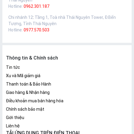
Thái Nguyên
Hotline:
0962.301.187
Chi nhánh 12
:
Tầng 1, Toà nhà Thái Nguyên Tower, Đ.Bến
Tượng, Tỉnh Thái Nguyên
Hotline:
0977.570.503
Thông tin & Chính sách
Tin tức
Xu và Mã giảm giá
Thanh toán & Bảo Hành
Giao hàng & Nhận hàng
Điều khoản mua bán hàng hóa
Chính sách bảo mật
Giới thiệu
Liên hệ
TẢI ỨNG DỤNG TRÊN ĐIỆN THOẠI