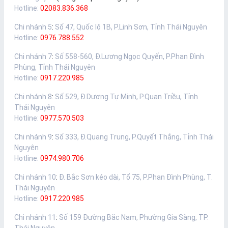
Hotline:
02083.836.368
Chi nhánh 5
:
Số 47, Quốc lộ 1B, P.Linh Sơn, Tỉnh Thái Nguyên
Hotline:
0976.788.552
Chi nhánh 7
:
Số 558-560, Đ.Lương Ngọc Quyến, P.Phan Đình
Phùng, Tỉnh Thái Nguyên
Hotline:
0917.220.985
Chi nhánh 8
:
Số 529, Đ.Dương Tự Minh, P.Quan Triều, Tỉnh
Thái Nguyên
Hotline:
0977.570.503
Chi nhánh 9
:
Số 333, Đ.Quang Trung, P.Quyết Thắng, Tỉnh Thái
Nguyên
Hotline:
0974.980.706
Chi nhánh 10
:
Đ. Bắc Sơn kéo dài, Tổ 75, P.Phan Đình Phùng, T.
Thái Nguyên
Hotline:
0917.220.985
Chi nhánh 11
:
Số 159 Đường Bắc Nam, Phường Gia Sàng, TP.