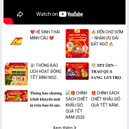
❤️ HỆ SINH THÁI
🔥 ĐẾN CHỢ SỚM
MINH CẦU ❤️
– NHẬN ƯU ĐÃI
BẤT NGỜ 🔥
🎉 THÔNG BÁO
🎊 𝐓𝐄̂́𝐓 Đ𝐄̂́𝐍 –
LỊCH HOẠT ĐỘNG
𝐓𝐑𝐀𝐎 𝐐𝐔𝐀̀
TẾT BÍNH NGỌ
𝐒𝐀𝐍𝐆, 𝐆𝐔̛̉𝐈 𝐓𝐑𝐎̣𝐍
2026 🎉
𝐓𝐀̂𝐌 𝐘́ 🎊
𝐓𝐡𝐨̂𝐧𝐠 𝐛𝐚́𝐨 𝐜𝐡𝐮̛𝐨̛𝐧𝐠
🎁 CHÍNH SÁCH
𝐭𝐫𝐢̀𝐧𝐡 𝐤𝐡𝐮𝐲𝐞̂́𝐧 𝐦𝐚̃𝐢
CHIẾT KHẤU GIỎ
𝐢𝐧 𝐭𝐫𝐞̂𝐧 𝐛𝐚𝐨 𝐛𝐢̀ 𝐬𝐚̉𝐧
QUÀ TẾT NĂM
𝐩𝐡𝐚̂̉𝐦 𝐌𝐀̀𝐍𝐆 𝐁𝐎̣𝐂
2026
𝐓𝐇𝐔̛̣𝐂 𝐏𝐇𝐀̂̉𝐌
𝐏𝐕𝐂 𝐌𝐈𝐂𝐀
Xem thêm