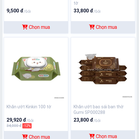
tờ
9,500 đ
33,800 đ
/Gói
/Gói
Chọn mua
Chọn mua
Khăn ướt Kinkin 100 tờ
Khăn ướt bao sái ban thờ
Gumi SP000288
29,920 đ
23,800 đ
/Gói
/Gói
34,000 đ
-12%
Chọn mua
Chọn mua