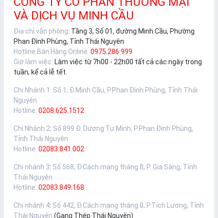
CÔNG TY CỔ PHẦN THƯƠNG MẠI
VÀ DỊCH VỤ MINH CẦU
Địa chỉ văn phòng:
Tầng 3, Số 01, đường Minh Cầu, Phường
Phan Đình Phùng, Tỉnh Thái Nguyên
Hotline Bán Hàng Online:
0975.286.999
Giờ làm việc:
Làm việc từ 7h00 - 22h00 tất cả các ngày trong
tuần, kể cả lễ tết.
Chi Nhánh 1
:
Số 1, Đ.Minh Cầu, P.Phan Đình Phùng, Tỉnh Thái
Nguyên
Hotline:
0208.625.1512
Chi Nhánh 2
:
Số 899 Đ. Dương Tự Minh, P.Phan Đình Phùng,
Tỉnh Thái Nguyên
Hotline:
02083.841.002
Chi nhánh 3
:
Số 568, Đ.Cách mạng tháng 8, P. Gia Sàng, Tỉnh
Thái Nguyên
Hotline:
02083.849.168
Chi nhánh 4
:
Số 442, Đ.Cách mạng tháng 8, P.Tích Lương, Tỉnh
Thái Nguyên
(Gang Thép Thái Nguyên)