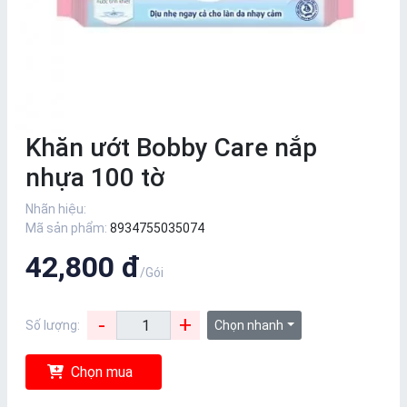
Khăn ướt Bobby Care nắp
nhựa 100 tờ
Nhãn hiệu:
Mã sản phẩm:
8934755035074
42,800 đ
/Gói
-
+
Số lượng:
Chọn nhanh
Chọn mua