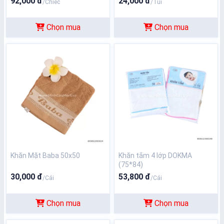
92,000 đ
24,000 đ
/Chiếc
/Túi
Chọn mua
Chọn mua
Khăn Mặt Baba 50x50
Khăn tắm 4 lớp DOKMA
(75*84)
30,000 đ
53,800 đ
/Cái
/Cái
Chọn mua
Chọn mua