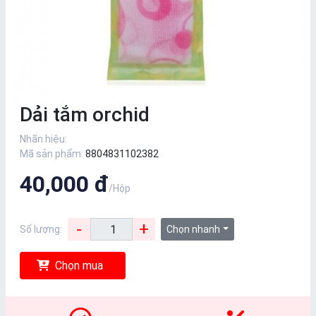
Dải tắm orchid
Nhãn hiệu:
Mã sản phẩm:
8804831102382
40,000 đ
/Hộp
-
+
Số lượng:
Chọn nhanh
Chọn mua