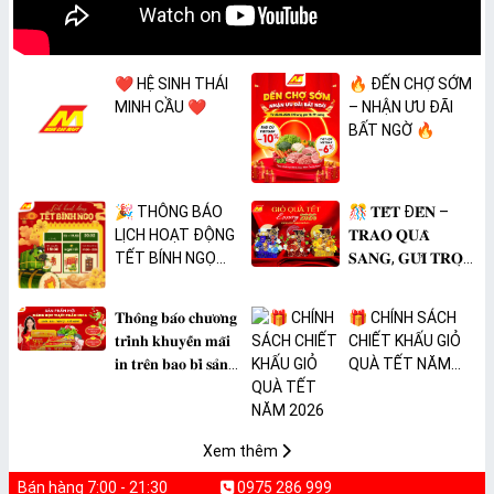
❤️ HỆ SINH THÁI
🔥 ĐẾN CHỢ SỚM
MINH CẦU ❤️
– NHẬN ƯU ĐÃI
BẤT NGỜ 🔥
🎉 THÔNG BÁO
🎊 𝐓𝐄̂́𝐓 Đ𝐄̂́𝐍 –
LỊCH HOẠT ĐỘNG
𝐓𝐑𝐀𝐎 𝐐𝐔𝐀̀
TẾT BÍNH NGỌ
𝐒𝐀𝐍𝐆, 𝐆𝐔̛̉𝐈 𝐓𝐑𝐎̣𝐍
2026 🎉
𝐓𝐀̂𝐌 𝐘́ 🎊
𝐓𝐡𝐨̂𝐧𝐠 𝐛𝐚́𝐨 𝐜𝐡𝐮̛𝐨̛𝐧𝐠
🎁 CHÍNH SÁCH
𝐭𝐫𝐢̀𝐧𝐡 𝐤𝐡𝐮𝐲𝐞̂́𝐧 𝐦𝐚̃𝐢
CHIẾT KHẤU GIỎ
𝐢𝐧 𝐭𝐫𝐞̂𝐧 𝐛𝐚𝐨 𝐛𝐢̀ 𝐬𝐚̉𝐧
QUÀ TẾT NĂM
𝐩𝐡𝐚̂̉𝐦 𝐌𝐀̀𝐍𝐆 𝐁𝐎̣𝐂
2026
𝐓𝐇𝐔̛̣𝐂 𝐏𝐇𝐀̂̉𝐌
𝐏𝐕𝐂 𝐌𝐈𝐂𝐀
Xem thêm
Bán hàng 7:00 - 21:30
0975 286 999