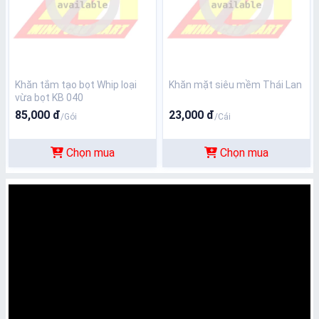
Khăn tắm tạo bọt Whip loại
Khăn mặt siêu mềm Thái Lan
vừa bọt KB 040
85,000 đ
23,000 đ
/Gói
/Cái
Chọn mua
Chọn mua