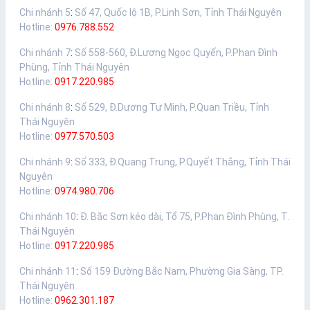
Chi nhánh 5
:
Số 47, Quốc lộ 1B, P.Linh Sơn, Tỉnh Thái Nguyên
Hotline:
0976.788.552
Chi nhánh 7
:
Số 558-560, Đ.Lương Ngọc Quyến, P.Phan Đình
Phùng, Tỉnh Thái Nguyên
Hotline:
0917.220.985
Chi nhánh 8
:
Số 529, Đ.Dương Tự Minh, P.Quan Triều, Tỉnh
Thái Nguyên
Hotline:
0977.570.503
Chi nhánh 9
:
Số 333, Đ.Quang Trung, P.Quyết Thắng, Tỉnh Thái
Nguyên
Hotline:
0974.980.706
Chi nhánh 10
:
Đ. Bắc Sơn kéo dài, Tổ 75, P.Phan Đình Phùng, T.
Thái Nguyên
Hotline:
0917.220.985
Chi nhánh 11
:
Số 159 Đường Bắc Nam, Phường Gia Sàng, TP.
Thái Nguyên
Hotline:
0962.301.187