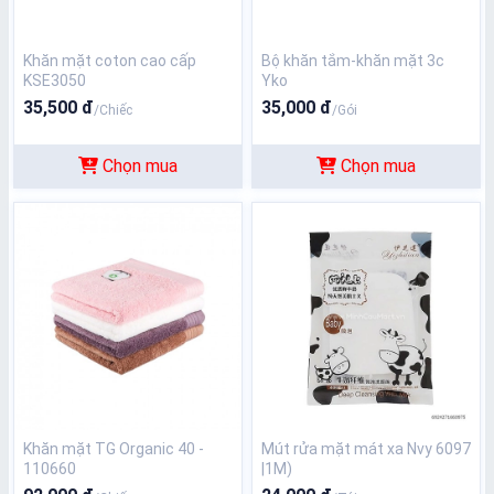
Khăn mặt coton cao cấp
Bộ khăn tắm-khăn mặt 3c
KSE3050
Yko
35,500 đ
35,000 đ
/Chiếc
/Gói
Chọn mua
Chọn mua
Khăn mặt TG Organic 40 -
Mút rửa mặt mát xa Nvy 6097
110660
|1M)