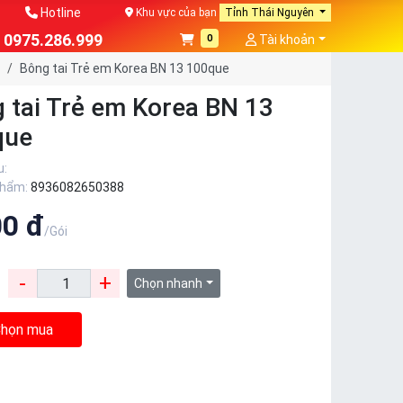
Hotline
Khu vực của bạn
Tỉnh Thái Nguyên
0975.286.999
0
Tài khoản
Bông tai Trẻ em Korea BN 13 100que
 tai Trẻ em Korea BN 13
que
u:
phẩm:
8936082650388
00 đ
/Gói
-
+
:
Chọn nhanh
họn mua