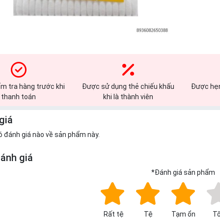
m tra hàng trước khi
Được sử dụng thẻ chiếu khấu
Được hẹn
thanh toán
khi là thành viên
giá
ó đánh giá nào về sản phẩm này.
đánh giá
*
Đánh giá sản phẩm
Rất tệ
Tệ
Tạm ổn
Tố