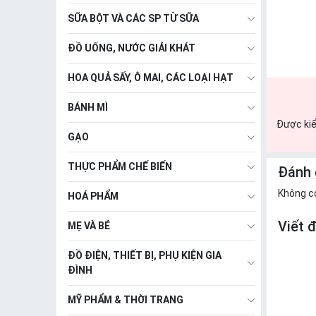
SỮA BỘT VÀ CÁC SP TỪ SỮA
ĐỒ UỐNG, NƯỚC GIẢI KHÁT
HOA QUẢ SẤY, Ô MAI, CÁC LOẠI HẠT
BÁNH MÌ
Được kiể
GẠO
THỰC PHẨM CHẾ BIẾN
Đánh 
Không c
HOÁ PHẨM
Viết 
MẸ VÀ BÉ
ĐỒ ĐIỆN, THIẾT BỊ, PHỤ KIỆN GIA
ĐÌNH
MỸ PHẨM & THỜI TRANG