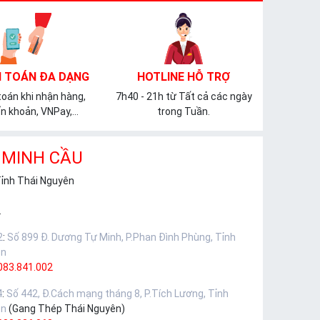
 TOÁN ĐA DẠNG
HOTLINE HỖ TRỢ
oán khi nhận hàng,
7h40 - 21h từ Tất cả các ngày
n khoản, VNPay,...
trong Tuần.
 MINH CẦU
Tỉnh Thái Nguyên
.
2
:
Số 899 Đ. Dương Tự Minh, P.Phan Đình Phùng, Tỉnh
ên
083.841.002
4
:
Số 442, Đ.Cách mạng tháng 8, P.Tích Lương, Tỉnh
ên
(Gang Thép Thái Nguyên)