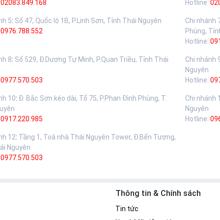
02083.849.168
Hotline:
02
nh 5
:
Số 47, Quốc lộ 1B, P.Linh Sơn, Tỉnh Thái Nguyên
Chi nhánh 
:
0976.788.552
Phùng, Tỉn
Hotline:
09
nh 8
:
Số 529, Đ.Dương Tự Minh, P.Quan Triều, Tỉnh Thái
Chi nhánh 
Nguyên
:
0977.570.503
Hotline:
09
nh 10
:
Đ. Bắc Sơn kéo dài, Tổ 75, P.Phan Đình Phùng, T.
Chi nhánh 
guyên
Nguyên
:
0917.220.985
Hotline:
09
nh 12
:
Tầng 1, Toà nhà Thái Nguyên Tower, Đ.Bến Tượng,
ái Nguyên
:
0977.570.503
Thông tin & Chính sách
Tin tức