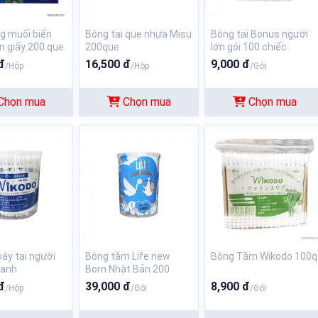
g muối biển
Bông tai que nhựa Misu
Bông tai Bonus người
n giấy 200 que
200que
lớn gói 100 chiếc
đ
16,500 đ
9,000 đ
/Hộp
/Hộp
/Gói
Chọn mua
Chọn mua
Chọn mua
áy tai người
Bông tăm Life new
Bông Tăm Wikodo 100q
xanh
Born Nhật Bản 200
đ
39,000 đ
8,900 đ
/Hộp
/Gói
/Gói