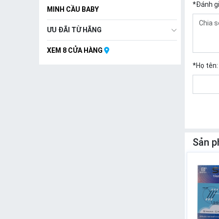
*
Đánh g
MINH CẦU BABY
ƯU ĐÃI TỪ HÃNG
XEM 8 CỬA HÀNG
*
Họ tên:
Sản p