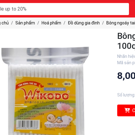
 chủ
Sản phẩm
Hoá phẩm
Đồ dùng gia đình
Bông ngoáy tai
Bông
100
Nhãn hiệ
Mã sản 
8,0
Số lượng
C