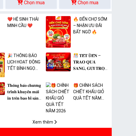
Chọn mua
Chọn mua
❤️ HỆ SINH THÁI
🔥 ĐẾN CHỢ SỚM
MINH CẦU ❤️
– NHẬN ƯU ĐÃI
BẤT NGỜ 🔥
🎉 THÔNG BÁO
🎊 𝐓𝐄̂́𝐓 Đ𝐄̂́𝐍 –
LỊCH HOẠT ĐỘNG
𝐓𝐑𝐀𝐎 𝐐𝐔𝐀̀
TẾT BÍNH NGỌ
𝐒𝐀𝐍𝐆, 𝐆𝐔̛̉𝐈 𝐓𝐑𝐎̣𝐍
2026 🎉
𝐓𝐀̂𝐌 𝐘́ 🎊
𝐓𝐡𝐨̂𝐧𝐠 𝐛𝐚́𝐨 𝐜𝐡𝐮̛𝐨̛𝐧𝐠
🎁 CHÍNH SÁCH
𝐭𝐫𝐢̀𝐧𝐡 𝐤𝐡𝐮𝐲𝐞̂́𝐧 𝐦𝐚̃𝐢
CHIẾT KHẤU GIỎ
𝐢𝐧 𝐭𝐫𝐞̂𝐧 𝐛𝐚𝐨 𝐛𝐢̀ 𝐬𝐚̉𝐧
QUÀ TẾT NĂM
𝐩𝐡𝐚̂̉𝐦 𝐌𝐀̀𝐍𝐆 𝐁𝐎̣𝐂
2026
𝐓𝐇𝐔̛̣𝐂 𝐏𝐇𝐀̂̉𝐌 𝐏𝐕𝐂
𝐌𝐈𝐂𝐀
Xem thêm