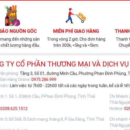
BẢO NGUỒN GỐC
MIỄN PHÍ GIAO HÀNG
THANH
 mang đến những sản
Trong vòng 2 giờ, Cho đơn hàng
Thanh t
chất lượng hàng đầu.
trên 300k, <5kg và <5km.
Chuyể
G TY CỔ PHẦN THƯƠNG MẠI VÀ DỊCH VỤ
 văn phòng:
Tầng 3, Số 01, đường Minh Cầu, Phường Phan Đình Phùng, 
 Bán Hàng Online:
0975.286.999
việc:
Làm việc từ 7h00 - 22h00 tất cả các ngày trong tuần, kể cả lễ tết
nh 1
:
Số 1, Đ.Minh Cầu, P.Phan Đình Phùng, Tỉnh Thái
Chi Nhánh 
Thái Nguy
0208.625.1512
Hotline:
02
nh 3
:
Số 568, Đ.Cách mạng tháng 8, P. Gia Sàng, Tỉnh Thái
Chi nhánh 
Thái Nguy