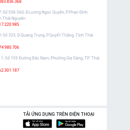
083.836.368
7
:
Số 558-560, Đ.Lương Ngọc Quyến, P.Phan Đình
h Thái Nguyên
17.220.985
9
:
Số 333, Đ.Quang Trung, P.Quyết Thắng, Tỉnh Thái
74.980.706
11
:
Số 159 Đường Bắc Nam, Phường Gia Sàng, TP. Thái
62.301.187
TẢI ỨNG DỤNG TRÊN ĐIỆN THOẠI