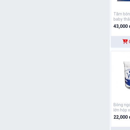
Tăm bôn
baby thâ
43,000 
Bông ngo
lớn hộp 
22,000 