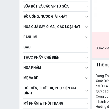
SỮA BỘT VÀ CÁC SP TỪ SỮA
ĐỒ UỐNG, NƯỚC GIẢI KHÁT
HOA QUẢ SẤY, Ô MAI, CÁC LOẠI HẠT
BÁNH MÌ
GẠO
Được kiể
THỰC PHẨM CHẾ BIẾN
Thông
HOÁ PHẨM
Bông Ta
MẸ VÀ BÉ
Xuất Xứ
*MÔ TẢ
ĐỒ ĐIỆN, THIẾT BỊ, PHỤ KIỆN GIA
Quy các
ĐÌNH
Công dụn
Thành ph
MỸ PHẨM & THỜI TRANG
Hướng d