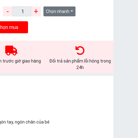
-
+
:
Chọn nhanh
họn mua
 trước giờ giao hàng
Đổi trả sản phẩm lỗi hỏng trong
24h
gón tay, ngón chân của bé