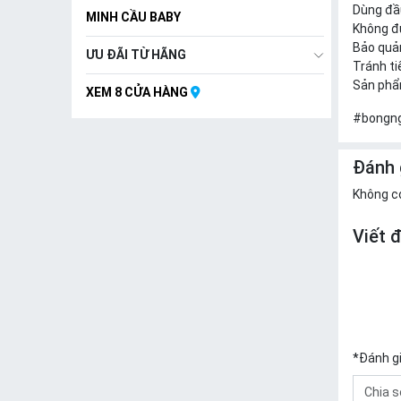
Dùng đầu
MINH CẦU BABY
Không đư
Bảo quản
ƯU ĐÃI TỪ HÃNG
Tránh ti
Sản phẩ
XEM 8 CỬA HÀNG
#bongng
Đánh 
Không c
Viết 
*
Đánh g