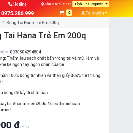
Hotline
Khu vực của bạn
Tỉnh Thái Nguyên
0975.286.999
0
Tài khoản
Bông Tai Hana Trẻ Em 200q
 Tai Hana Trẻ Em 200q
u:
phẩm:
8938504294804
ng: Thấm, lau sạch chất bẩn trong tai và mũi; làm vệ
khe kẽ ngón tay, ngón chân của bé
phần 100% bông tự nhiên và thân giấy được tiệt trùng
ệt
u bông để lấy đi chất bẩn
uaytai #hanatreem200q #sieuthiminhcau
umart
900 đ
/Hộp