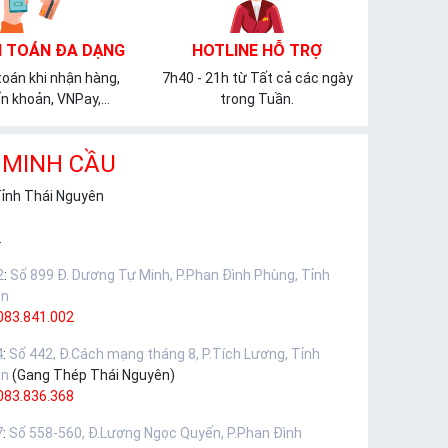
 TOÁN ĐA DẠNG
HOTLINE HỖ TRỢ
oán khi nhận hàng,
7h40 - 21h từ Tất cả các ngày
n khoản, VNPay,...
trong Tuần.
 MINH CẦU
Tỉnh Thái Nguyên
.
2
:
Số 899 Đ. Dương Tự Minh, P.Phan Đình Phùng, Tỉnh
ên
083.841.002
4
:
Số 442, Đ.Cách mạng tháng 8, P.Tích Lương, Tỉnh
ên
(Gang Thép Thái Nguyên)
083.836.368
7
:
Số 558-560, Đ.Lương Ngọc Quyến, P.Phan Đình