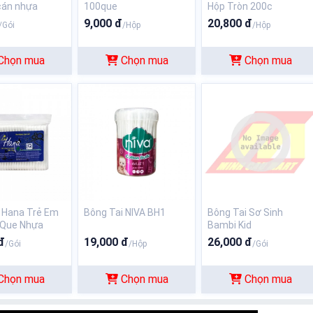
cán nhựa
100que
Hộp Tròn 200c
9,000 đ
20,800 đ
/Gói
/Hộp
/Hộp
Chọn mua
Chọn mua
Chọn mua
 Hana Trẻ Em
Bông Tai NIVA BH1
Bông Tai Sơ Sinh
 Que Nhựa
Bambi Kid
đ
19,000 đ
26,000 đ
/Gói
/Hộp
/Gói
Chọn mua
Chọn mua
Chọn mua