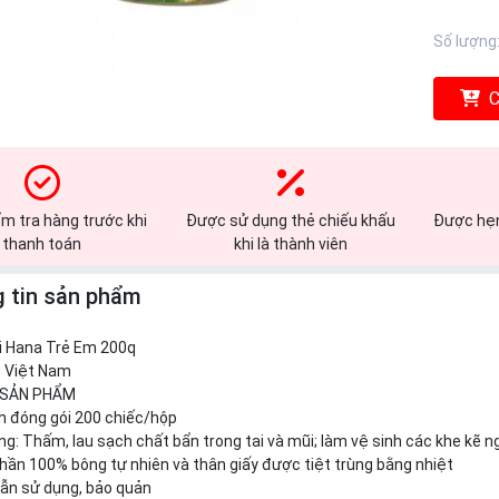
Số lượng
C
m tra hàng trước khi
Được sử dụng thẻ chiếu khấu
Được hẹn
thanh toán
khi là thành viên
 tin sản phẩm
i Hana Trẻ Em 200q
: Việt Nam
 SẢN PHẨM
h đóng gói 200 chiếc/hộp
g: Thấm, lau sạch chất bẩn trong tai và mũi; làm vệ sinh các khe kẽ n
ần 100% bông tự nhiên và thân giấy được tiệt trùng bằng nhiệt
ẫn sử dụng, bảo quản