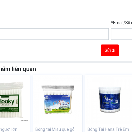
*
Email/Số 
Gửi đi
hẩm liên quan
 người lớn
Bông tai Misu que gỗ
Bông Tai Hana Trẻ Em