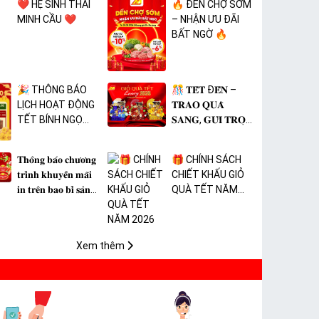
❤️ HỆ SINH THÁI
🔥 ĐẾN CHỢ SỚM
MINH CẦU ❤️
– NHẬN ƯU ĐÃI
BẤT NGỜ 🔥
🎉 THÔNG BÁO
🎊 𝐓𝐄̂́𝐓 Đ𝐄̂́𝐍 –
LỊCH HOẠT ĐỘNG
𝐓𝐑𝐀𝐎 𝐐𝐔𝐀̀
TẾT BÍNH NGỌ
𝐒𝐀𝐍𝐆, 𝐆𝐔̛̉𝐈 𝐓𝐑𝐎̣𝐍
2026 🎉
𝐓𝐀̂𝐌 𝐘́ 🎊
𝐓𝐡𝐨̂𝐧𝐠 𝐛𝐚́𝐨 𝐜𝐡𝐮̛𝐨̛𝐧𝐠
🎁 CHÍNH SÁCH
𝐭𝐫𝐢̀𝐧𝐡 𝐤𝐡𝐮𝐲𝐞̂́𝐧 𝐦𝐚̃𝐢
CHIẾT KHẤU GIỎ
𝐢𝐧 𝐭𝐫𝐞̂𝐧 𝐛𝐚𝐨 𝐛𝐢̀ 𝐬𝐚̉𝐧
QUÀ TẾT NĂM
𝐩𝐡𝐚̂̉𝐦 𝐌𝐀̀𝐍𝐆 𝐁𝐎̣𝐂
2026
𝐓𝐇𝐔̛̣𝐂 𝐏𝐇𝐀̂̉𝐌 𝐏𝐕𝐂
𝐌𝐈𝐂𝐀
Xem thêm