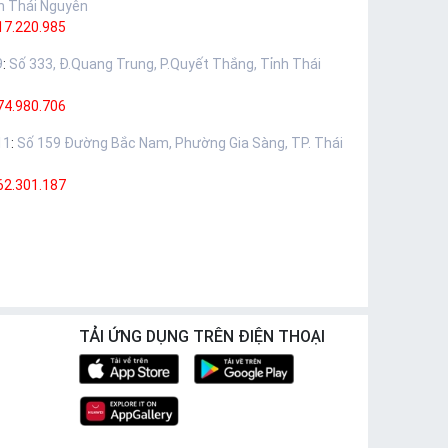
h Thái Nguyên
17.220.985
9
:
Số 333, Đ.Quang Trung, P.Quyết Thắng, Tỉnh Thái
74.980.706
11
:
Số 159 Đường Bắc Nam, Phường Gia Sàng, TP. Thái
62.301.187
TẢI ỨNG DỤNG TRÊN ĐIỆN THOẠI