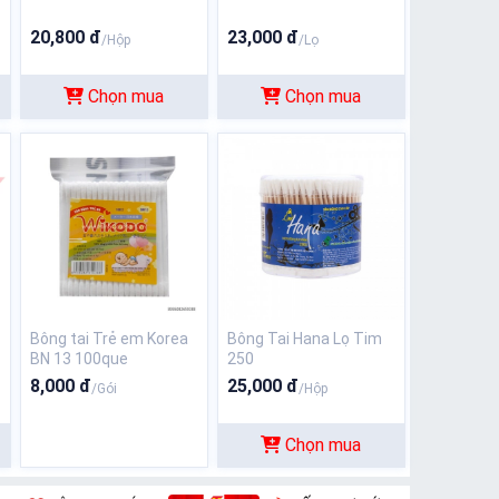
20,800 đ
23,000 đ
/Hộp
/Lọ
Chọn mua
Chọn mua
Bông tai Trẻ em Korea
Bông Tai Hana Lọ Tim
BN 13 100que
250
8,000 đ
25,000 đ
/Gói
/Hộp
Chọn mua