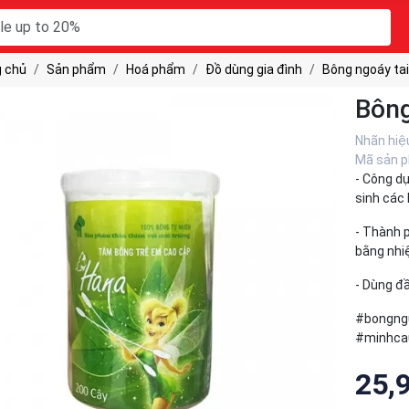
 chủ
Sản phẩm
Hoá phẩm
Đồ dùng gia đình
Bông ngoáy tai
Bông
Nhãn hiệ
Mã sản 
- Công dụ
sinh các 
- Thành 
bằng nhi
- Dùng đầ
#bongng
#minhca
25,