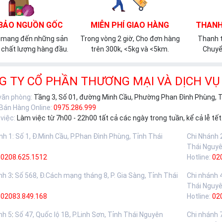
BẢO NGUỒN GỐC
MIỄN PHÍ GIAO HÀNG
THANH
 mang đến những sản
Trong vòng 2 giờ, Cho đơn hàng
Thanh t
chất lượng hàng đầu.
trên 300k, <5kg và <5km.
Chuyể
G TY CỔ PHẦN THƯƠNG MẠI VÀ DỊCH VỤ
 văn phòng:
Tầng 3, Số 01, đường Minh Cầu, Phường Phan Đình Phùng, 
 Bán Hàng Online:
0975.286.999
việc:
Làm việc từ 7h00 - 22h00 tất cả các ngày trong tuần, kể cả lễ tết
nh 1
:
Số 1, Đ.Minh Cầu, P.Phan Đình Phùng, Tỉnh Thái
Chi Nhánh 
Thái Nguy
0208.625.1512
Hotline:
02
nh 3
:
Số 568, Đ.Cách mạng tháng 8, P. Gia Sàng, Tỉnh Thái
Chi nhánh 
Thái Nguy
02083.849.168
Hotline:
02
nh 5
:
Số 47, Quốc lộ 1B, P.Linh Sơn, Tỉnh Thái Nguyên
Chi nhánh 