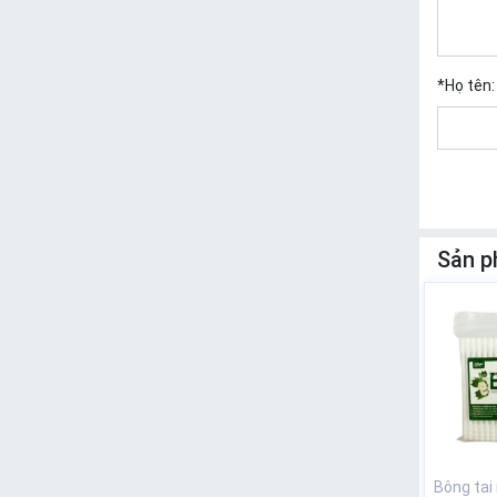
*
Họ tên:
Sản p
Bông tai