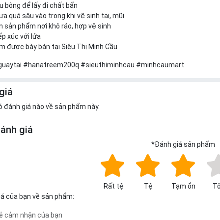
 bông để lấy đi chất bẩn
a quá sâu vào trong khi vệ sinh tai, mũi
 sản phẩm nơi khô ráo, hợp vệ sinh
ếp xúc với lửa
m được bày bán tại Siêu Thị Minh Cầu
uaytai #hanatreem200q #sieuthiminhcau #minhcaumart
giá
ó đánh giá nào về sản phẩm này.
đánh giá
*
Đánh giá sản phẩm
Rất tệ
Tệ
Tạm ổn
Tố
iá của bạn về sản phẩm: