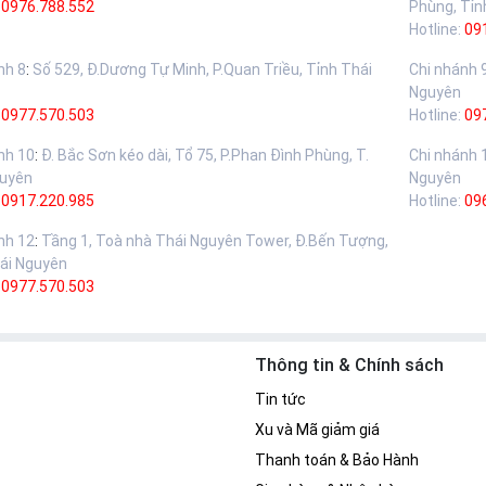
:
0976.788.552
Phùng, Tỉn
Hotline:
09
nh 8
:
Số 529, Đ.Dương Tự Minh, P.Quan Triều, Tỉnh Thái
Chi nhánh 
Nguyên
:
0977.570.503
Hotline:
09
nh 10
:
Đ. Bắc Sơn kéo dài, Tổ 75, P.Phan Đình Phùng, T.
Chi nhánh 
guyên
Nguyên
:
0917.220.985
Hotline:
09
nh 12
:
Tầng 1, Toà nhà Thái Nguyên Tower, Đ.Bến Tượng,
ái Nguyên
:
0977.570.503
Thông tin & Chính sách
Tin tức
Xu và Mã giảm giá
Thanh toán & Bảo Hành