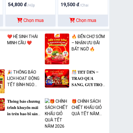
54,800 đ
19,500 đ
/Hộp
/Chai
Chọn mua
Chọn mua
❤️ HỆ SINH THÁI
🔥 ĐẾN CHỢ SỚM
MINH CẦU ❤️
– NHẬN ƯU ĐÃI
BẤT NGỜ 🔥
🎉 THÔNG BÁO
🎊 𝐓𝐄̂́𝐓 Đ𝐄̂́𝐍 –
LỊCH HOẠT ĐỘNG
𝐓𝐑𝐀𝐎 𝐐𝐔𝐀̀
TẾT BÍNH NGỌ
𝐒𝐀𝐍𝐆, 𝐆𝐔̛̉𝐈 𝐓𝐑𝐎̣𝐍
2026 🎉
𝐓𝐀̂𝐌 𝐘́ 🎊
𝐓𝐡𝐨̂𝐧𝐠 𝐛𝐚́𝐨 𝐜𝐡𝐮̛𝐨̛𝐧𝐠
🎁 CHÍNH SÁCH
𝐭𝐫𝐢̀𝐧𝐡 𝐤𝐡𝐮𝐲𝐞̂́𝐧 𝐦𝐚̃𝐢
CHIẾT KHẤU GIỎ
𝐢𝐧 𝐭𝐫𝐞̂𝐧 𝐛𝐚𝐨 𝐛𝐢̀ 𝐬𝐚̉𝐧
QUÀ TẾT NĂM
𝐩𝐡𝐚̂̉𝐦 𝐌𝐀̀𝐍𝐆 𝐁𝐎̣𝐂
2026
𝐓𝐇𝐔̛̣𝐂 𝐏𝐇𝐀̂̉𝐌 𝐏𝐕𝐂
𝐌𝐈𝐂𝐀