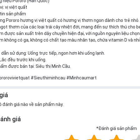
g hiệu Pororo (Hàn Quốc)
ị: vị việt quất
 tin sản phẩm
ng Pororo hương vị việt quất có hương vị thơm ngon dành cho trẻ nhỏ
ngọt thơm của các loại trái cây nhiệt đới, mang đến sự thích thú cho b
 được sản xuất trên dây chuyền hiện đại, với nguồn nguyên liệu chọ
 không có ga, không có chất tạo màu nhân tạo, chứa vitamin D và nhi
dẫn sử dụng: Uống trực tiếp, ngon hơn khi uống lạnh.
 Lắc đều trước khi uống.
ẩm được bán tại: Siêu thị Minh Cầu.
rorovivietquat
#Sieuthiminhcau #Minhcaumart
giá
ó đánh giá nào về sản phẩm này.
đánh giá
*
Đánh giá sản phẩm