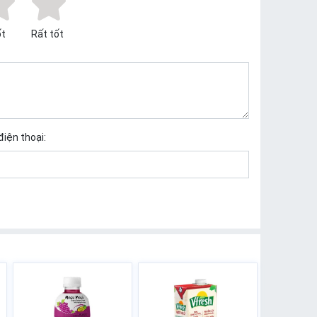
t
Rất tốt
điện thoại: