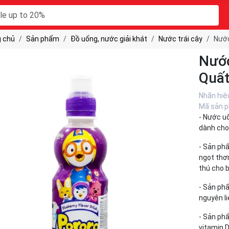
 chủ
Sản phẩm
Đồ uống, nước giải khát
Nước trái cây
Nước
Nước
Quấ
Nhãn hiệ
Mã sản 
- Nước u
dành cho 
- Sản ph
ngọt thơm
thú cho b
- Sản ph
nguyên l
- Sản ph
vitamin 