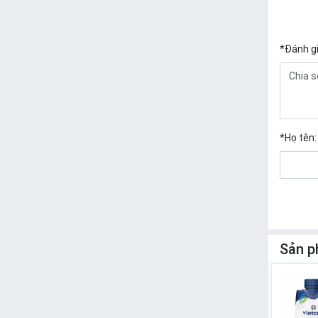
*
Đánh g
*
Họ tên:
Sản p