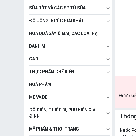
SỮA BỘT VÀ CÁC SP TỪ SỮA
ĐỒ UỐNG, NƯỚC GIẢI KHÁT
HOA QUẢ SẤY, Ô MAI, CÁC LOẠI HẠT
BÁNH MÌ
GẠO
THỰC PHẨM CHẾ BIẾN
HOÁ PHẨM
Được kiể
MẸ VÀ BÉ
ĐỒ ĐIỆN, THIẾT BỊ, PHỤ KIỆN GIA
Thông
ĐÌNH
MỸ PHẨM & THỜI TRANG
Nước Po