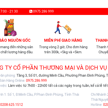
7:00 - 21:30
0975 286 999
BẢO NGUỒN GỐC
MIỄN PHÍ GIAO HÀNG
THANH
 mang đến những sản
Trong vòng 2 giờ, Cho đơn hàng
Thanh t
chất lượng hàng đầu.
trên 300k, <5kg và <5km.
Chuyể
G TY CỔ PHẦN THƯƠNG MẠI VÀ DỊCH VỤ
 văn phòng:
Tầng 3, Số 01, đường Minh Cầu, Phường Phan Đình Phùng, 
 Bán Hàng Online:
0975.286.999
việc:
Làm việc từ 7h00 - 22h00 tất cả các ngày trong tuần, kể cả lễ tết
nh 1
:
Số 1, Đ.Minh Cầu, P.Phan Đình Phùng, Tỉnh Thái
Chi Nhánh 
Thái Nguy
0208.625.1512
Hotline:
02