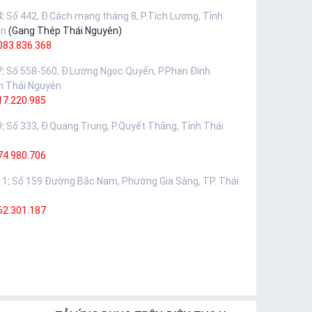
4
:
Số 442, Đ.Cách mạng tháng 8, P.Tích Lương, Tỉnh
ên
(Gang Thép Thái Nguyên)
083.836.368
7
:
Số 558-560, Đ.Lương Ngọc Quyến, P.Phan Đình
h Thái Nguyên
17.220.985
9
:
Số 333, Đ.Quang Trung, P.Quyết Thắng, Tỉnh Thái
74.980.706
11
:
Số 159 Đường Bắc Nam, Phường Gia Sàng, TP. Thái
62.301.187