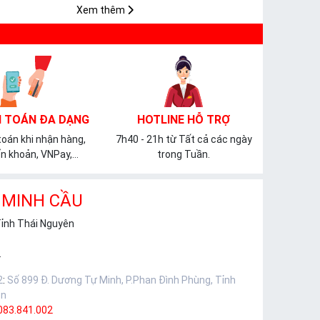
Xem thêm
 TOÁN ĐA DẠNG
HOTLINE HỖ TRỢ
oán khi nhận hàng,
7h40 - 21h từ Tất cả các ngày
n khoản, VNPay,...
trong Tuần.
 MINH CẦU
Tỉnh Thái Nguyên
.
2
:
Số 899 Đ. Dương Tự Minh, P.Phan Đình Phùng, Tỉnh
ên
083.841.002