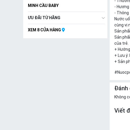
- Thươn
MINH CẦU BABY
- Hương v
- Thông
ƯU ĐÃI TỪ HÃNG
Nước uố
cùng vị 
XEM 8 CỬA HÀNG
Sản phẩm
Sản phẩm
của trẻ.
+ Hướng 
+ Lưu ý:
+ Sản ph
#Nuocpo
Đánh 
Không c
Viết 