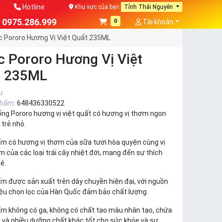
Hotline
Khu vực của bạn
Tỉnh Thái Nguyên
0975.286.999
0
Tài khoản
 Pororo Hương Vị Việt Quất 235ML
 Pororo Hương Vị Việt
t 235ML
u:
phẩm:
648436330522
ống Pororo hương vị việt quất có hương vị thơm ngon
trẻ nhỏ.
ẩm có hương vị thơm của sữa tươi hòa quyện cùng vị
 của các loại trái cây nhiệt đới, mang đến sự thích
é.
ẩm được sản xuất trên dây chuyền hiện đại, với nguồn
iệu chọn lọc của Hàn Quốc đảm bảo chất lượng.
ẩm không có ga, không có chất tạo màu nhân tạo, chứa
D và nhiều dưỡng chất khác tốt cho sức khỏe và sự