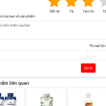
Rất tệ
Tệ
Tạm ổn
Tố
iá của bạn về sản phẩm:
*
Email/Số 
Gửi đi
hẩm liên quan