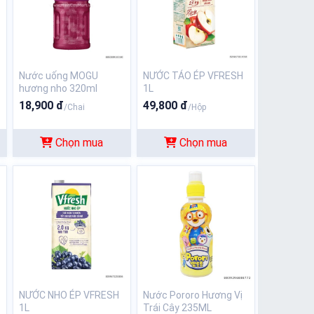
Nước uống MOGU
NƯỚC TÁO ÉP VFRESH
hương nho 320ml
1L
18,900 đ
49,800 đ
/Chai
/Hộp
Chọn mua
Chọn mua
NƯỚC NHO ÉP VFRESH
Nước Pororo Hương Vị
1L
Trái Cây 235ML