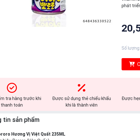
phát triể
20,
Số lượng
C
m tra hàng trước khi
Được sử dụng thẻ chiếu khấu
Được hẹn
thanh toán
khi là thành viên
 tin sản phẩm
roro Hương Vị Việt Quất 235ML