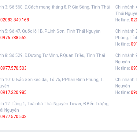
nh 3
:
Số 568, Đ.Cách mạng tháng 8, P. Gia Sàng, Tỉnh Thái
Chi nhánh 
Thái Nguy
02083.849.168
Hotline:
02
nh 5
:
Số 47, Quốc lộ 1B, P.Linh Sơn, Tỉnh Thái Nguyên
Chi nhánh 
:
0976.788.552
Phùng, Tỉn
Hotline:
09
nh 8
:
Số 529, Đ.Dương Tự Minh, P.Quan Triều, Tỉnh Thái
Chi nhánh 
Nguyên
:
0977.570.503
Hotline:
09
nh 10
:
Đ. Bắc Sơn kéo dài, Tổ 75, P.Phan Đình Phùng, T.
Chi nhánh 
guyên
Nguyên
:
0917.220.985
Hotline:
09
nh 12
:
Tầng 1, Toà nhà Thái Nguyên Tower, Đ.Bến Tượng,
ái Nguyên
:
0977.570.503