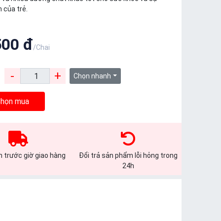
n của trẻ.
500 đ
/Chai
-
+
:
Chọn nhanh
họn mua
 trước giờ giao hàng
Đổi trả sản phẩm lỗi hỏng trong
24h