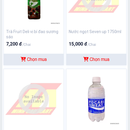
Trà Fruit Deli vị bí đao sương
Nước ngọt Seven up 1750ml
sáo
7,200 đ
15,000 đ
/Chai
/Chai
Chọn mua
Chọn mua