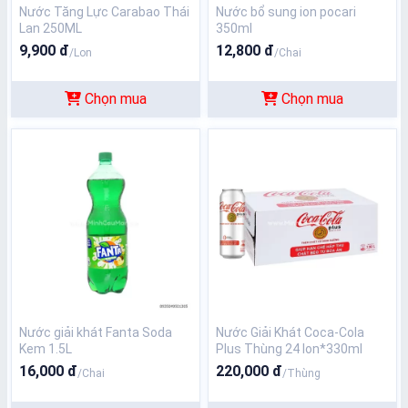
Nước Tăng Lực Carabao Thái
Nước bổ sung ion pocari
Lan 250ML
350ml
9,900 đ
12,800 đ
/Lon
/Chai
Chọn mua
Chọn mua
Nước giải khát Fanta Soda
Nước Giải Khát Coca-Cola
Kem 1.5L
Plus Thùng 24 lon*330ml ­
16,000 đ
220,000 đ
/Chai
/Thùng