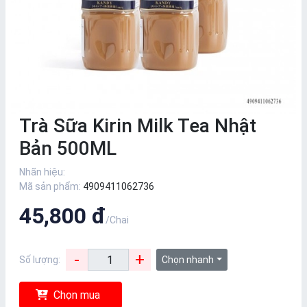
Trà Sữa Kirin Milk Tea Nhật
Bản 500ML
Nhãn hiệu:
Mã sản phẩm:
4909411062736
45,800 đ
/Chai
-
+
Số lượng:
Chọn nhanh
Chọn mua