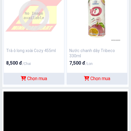
Trà ô long xoài Cozy 455ml
Nước chanh dây Tribeco
330ml
8,500 đ
7,500 đ
/Chai
/Lon
Chọn mua
Chọn mua