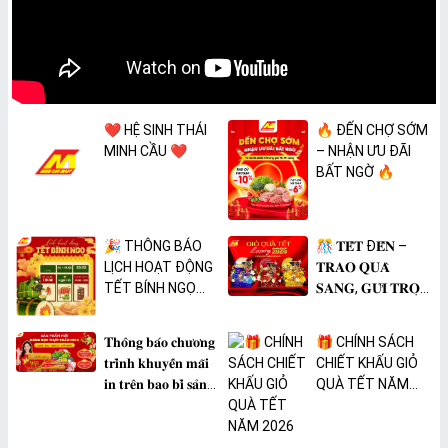
❤️ HỆ SINH THÁI
🔥 ĐẾN CHỢ SỚM
MINH CẦU ❤️
– NHẬN ƯU ĐÃI
BẤT NGỜ 🔥
🎉 THÔNG BÁO
🎊 𝐓𝐄̂́𝐓 Đ𝐄̂́𝐍 –
LỊCH HOẠT ĐỘNG
𝐓𝐑𝐀𝐎 𝐐𝐔𝐀̀
TẾT BÍNH NGỌ
𝐒𝐀𝐍𝐆, 𝐆𝐔̛̉𝐈 𝐓𝐑𝐎̣𝐍
2026 🎉
𝐓𝐀̂𝐌 𝐘́ 🎊
𝐓𝐡𝐨̂𝐧𝐠 𝐛𝐚́𝐨 𝐜𝐡𝐮̛𝐨̛𝐧𝐠
🎁 CHÍNH SÁCH
𝐭𝐫𝐢̀𝐧𝐡 𝐤𝐡𝐮𝐲𝐞̂́𝐧 𝐦𝐚̃𝐢
CHIẾT KHẤU GIỎ
𝐢𝐧 𝐭𝐫𝐞̂𝐧 𝐛𝐚𝐨 𝐛𝐢̀ 𝐬𝐚̉𝐧
QUÀ TẾT NĂM
𝐩𝐡𝐚̂̉𝐦 𝐌𝐀̀𝐍𝐆 𝐁𝐎̣𝐂
2026
𝐓𝐇𝐔̛̣𝐂 𝐏𝐇𝐀̂̉𝐌
𝐏𝐕𝐂 𝐌𝐈𝐂𝐀