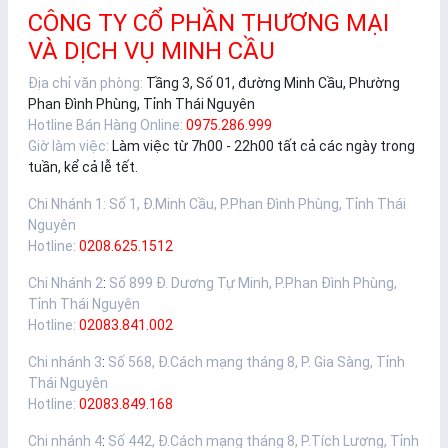
CÔNG TY CỔ PHẦN THƯƠNG MẠI
VÀ DỊCH VỤ MINH CẦU
Địa chỉ văn phòng:
Tầng 3, Số 01, đường Minh Cầu, Phường
Phan Đình Phùng, Tỉnh Thái Nguyên
Hotline Bán Hàng Online:
0975.286.999
Giờ làm việc:
Làm việc từ 7h00 - 22h00 tất cả các ngày trong
tuần, kể cả lễ tết.
Chi Nhánh 1
:
Số 1, Đ.Minh Cầu, P.Phan Đình Phùng, Tỉnh Thái
Nguyên
Hotline:
0208.625.1512
Chi Nhánh 2
:
Số 899 Đ. Dương Tự Minh, P.Phan Đình Phùng,
Tỉnh Thái Nguyên
Hotline:
02083.841.002
Chi nhánh 3
:
Số 568, Đ.Cách mạng tháng 8, P. Gia Sàng, Tỉnh
Thái Nguyên
Hotline:
02083.849.168
Chi nhánh 4
:
Số 442, Đ.Cách mạng tháng 8, P.Tích Lương, Tỉnh