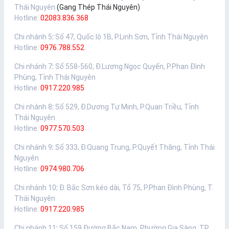
Thái Nguyên
(Gang Thép Thái Nguyên)
Hotline:
02083.836.368
Chi nhánh 5
:
Số 47, Quốc lộ 1B, P.Linh Sơn, Tỉnh Thái Nguyên
Hotline:
0976.788.552
Chi nhánh 7
:
Số 558-560, Đ.Lương Ngọc Quyến, P.Phan Đình
Phùng, Tỉnh Thái Nguyên
Hotline:
0917.220.985
Chi nhánh 8
:
Số 529, Đ.Dương Tự Minh, P.Quan Triều, Tỉnh
Thái Nguyên
Hotline:
0977.570.503
Chi nhánh 9
:
Số 333, Đ.Quang Trung, P.Quyết Thắng, Tỉnh Thái
Nguyên
Hotline:
0974.980.706
Chi nhánh 10
:
Đ. Bắc Sơn kéo dài, Tổ 75, P.Phan Đình Phùng, T.
Thái Nguyên
Hotline:
0917.220.985
Chi nhánh 11
:
Số 159 Đường Bắc Nam, Phường Gia Sàng, TP.