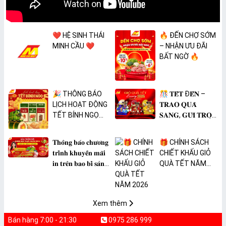
❤️ HỆ SINH THÁI
🔥 ĐẾN CHỢ SỚM
MINH CẦU ❤️
– NHẬN ƯU ĐÃI
BẤT NGỜ 🔥
🎉 THÔNG BÁO
🎊 𝐓𝐄̂́𝐓 Đ𝐄̂́𝐍 –
LỊCH HOẠT ĐỘNG
𝐓𝐑𝐀𝐎 𝐐𝐔𝐀̀
TẾT BÍNH NGỌ
𝐒𝐀𝐍𝐆, 𝐆𝐔̛̉𝐈 𝐓𝐑𝐎̣𝐍
2026 🎉
𝐓𝐀̂𝐌 𝐘́ 🎊
𝐓𝐡𝐨̂𝐧𝐠 𝐛𝐚́𝐨 𝐜𝐡𝐮̛𝐨̛𝐧𝐠
🎁 CHÍNH SÁCH
𝐭𝐫𝐢̀𝐧𝐡 𝐤𝐡𝐮𝐲𝐞̂́𝐧 𝐦𝐚̃𝐢
CHIẾT KHẤU GIỎ
𝐢𝐧 𝐭𝐫𝐞̂𝐧 𝐛𝐚𝐨 𝐛𝐢̀ 𝐬𝐚̉𝐧
QUÀ TẾT NĂM
𝐩𝐡𝐚̂̉𝐦 𝐌𝐀̀𝐍𝐆 𝐁𝐎̣𝐂
2026
𝐓𝐇𝐔̛̣𝐂 𝐏𝐇𝐀̂̉𝐌
𝐏𝐕𝐂 𝐌𝐈𝐂𝐀
Xem thêm
Bán hàng 7:00 - 21:30
0975 286 999