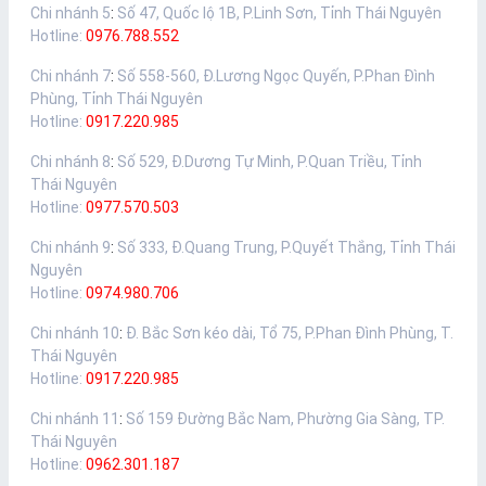
Chi nhánh 5
:
Số 47, Quốc lộ 1B, P.Linh Sơn, Tỉnh Thái Nguyên
Hotline:
0976.788.552
Chi nhánh 7
:
Số 558-560, Đ.Lương Ngọc Quyến, P.Phan Đình
Phùng, Tỉnh Thái Nguyên
Hotline:
0917.220.985
Chi nhánh 8
:
Số 529, Đ.Dương Tự Minh, P.Quan Triều, Tỉnh
Thái Nguyên
Hotline:
0977.570.503
Chi nhánh 9
:
Số 333, Đ.Quang Trung, P.Quyết Thắng, Tỉnh Thái
Nguyên
Hotline:
0974.980.706
Chi nhánh 10
:
Đ. Bắc Sơn kéo dài, Tổ 75, P.Phan Đình Phùng, T.
Thái Nguyên
Hotline:
0917.220.985
Chi nhánh 11
:
Số 159 Đường Bắc Nam, Phường Gia Sàng, TP.
Thái Nguyên
Hotline:
0962.301.187