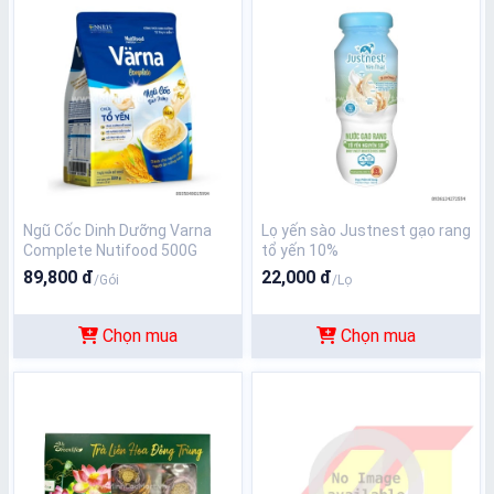
Ngũ Cốc Dinh Dưỡng Varna
Lọ yến sào Justnest gạo rang
Complete Nutifood 500G
tổ yến 10%
89,800 đ
22,000 đ
/Gói
/Lọ
Chọn mua
Chọn mua