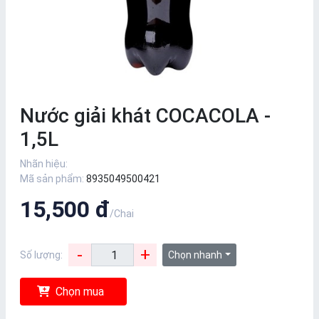
Nước giải khát COCACOLA -
1,5L
Nhãn hiệu:
Mã sản phẩm:
8935049500421
15,500 đ
/Chai
-
+
Số lượng:
Chọn nhanh
Chọn mua