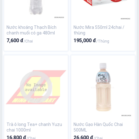
Nước khoáng Thạch Bích
Nước Mira 550ml 24chai /
chanh muối có ga 480ml
thùng
7,600 đ
195,000 đ
/Chai
/Thùng
Trà ô long Tea+ chanh Yuzu
Nước Gạo Hàn Quốc Chai
chai 1000ml
500ML
16,800 đ
26,600 đ
/Chai
/Chai