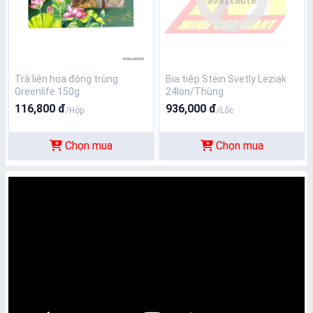
Trà liên hoa đông trùng
Bia tiệp Stein Svetly Leziak
Greenlife 150g
24lon/Thùng
116,800 đ
936,000 đ
/Hộp
/Lốc
Chọn mua
Chọn mua