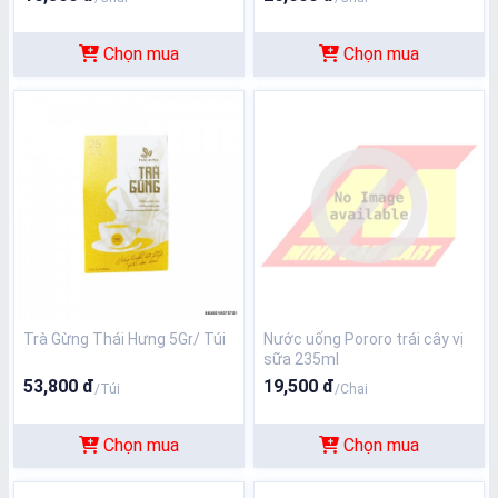
Chọn mua
Chọn mua
Trà Gừng Thái Hưng 5Gr/ Túi
Nước uống Pororo trái cây vị
sữa 235ml
53,800 đ
19,500 đ
/Túi
/Chai
Chọn mua
Chọn mua