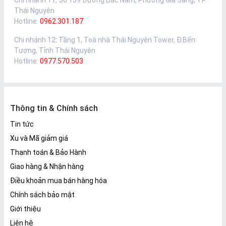
Chi nhánh 11
:
Số 159 Đường Bắc Nam, Phường Gia Sàng, TP.
Thái Nguyên
Hotline:
0962.301.187
Chi nhánh 12
:
Tầng 1, Toà nhà Thái Nguyên Tower, Đ.Bến
Tượng, Tỉnh Thái Nguyên
Hotline:
0977.570.503
Thông tin & Chính sách
Tin tức
Xu và Mã giảm giá
Thanh toán & Bảo Hành
Giao hàng & Nhận hàng
Điều khoản mua bán hàng hóa
Chính sách bảo mật
Giới thiệu
Liên hệ