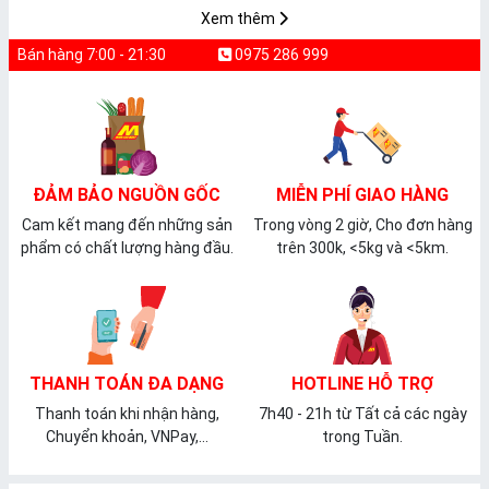
𝐏𝐕𝐂 𝐌𝐈𝐂𝐀
Xem thêm
Bán hàng 7:00 - 21:30
0975 286 999
ĐẢM BẢO NGUỒN GỐC
MIỄN PHÍ GIAO HÀNG
Cam kết mang đến những sản
Trong vòng 2 giờ, Cho đơn hàng
phẩm có chất lượng hàng đầu.
trên 300k, <5kg và <5km.
THANH TOÁN ĐA DẠNG
HOTLINE HỖ TRỢ
Thanh toán khi nhận hàng,
7h40 - 21h từ Tất cả các ngày
Chuyển khoản, VNPay,...
trong Tuần.