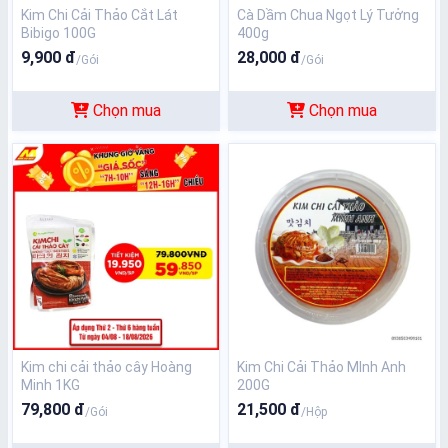
Kim Chi Cải Thảo Cắt Lát
Cà Dầm Chua Ngọt Lý Tưởng
Bibigo 100G
400g
9,900 đ
28,000 đ
/Gói
/Gói
Chọn mua
Chọn mua
Kim chi cải thảo cây Hoàng
Kim Chi Cải Thảo MInh Anh
Minh 1KG
200G
79,800 đ
21,500 đ
/Gói
/Hộp