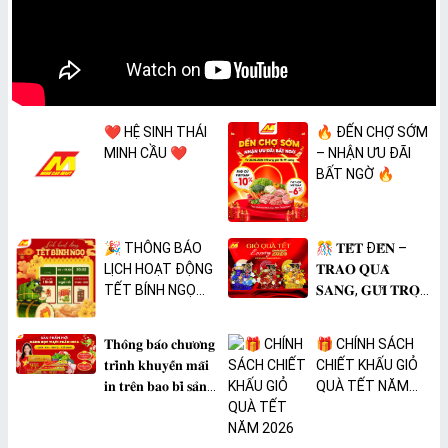
❤️ HỆ SINH THÁI
🔥 ĐẾN CHỢ SỚM
MINH CẦU ❤️
– NHẬN ƯU ĐÃI
BẤT NGỜ 🔥
🎉 THÔNG BÁO
🎊 𝐓𝐄̂́𝐓 Đ𝐄̂́𝐍 –
LỊCH HOẠT ĐỘNG
𝐓𝐑𝐀𝐎 𝐐𝐔𝐀̀
TẾT BÍNH NGỌ
𝐒𝐀𝐍𝐆, 𝐆𝐔̛̉𝐈 𝐓𝐑𝐎̣𝐍
2026 🎉
𝐓𝐀̂𝐌 𝐘́ 🎊
𝐓𝐡𝐨̂𝐧𝐠 𝐛𝐚́𝐨 𝐜𝐡𝐮̛𝐨̛𝐧𝐠
🎁 CHÍNH SÁCH
𝐭𝐫𝐢̀𝐧𝐡 𝐤𝐡𝐮𝐲𝐞̂́𝐧 𝐦𝐚̃𝐢
CHIẾT KHẤU GIỎ
𝐢𝐧 𝐭𝐫𝐞̂𝐧 𝐛𝐚𝐨 𝐛𝐢̀ 𝐬𝐚̉𝐧
QUÀ TẾT NĂM
𝐩𝐡𝐚̂̉𝐦 𝐌𝐀̀𝐍𝐆 𝐁𝐎̣𝐂
2026
𝐓𝐇𝐔̛̣𝐂 𝐏𝐇𝐀̂̉𝐌