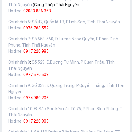
Thái Nguyên
(Gang Thép Thái Nguyên)
Hotline:
02083.836.368
Chi nhánh 5
:
Số 47, Quốc lộ 1B, P.Linh Sơn, Tỉnh Thái Nguyên
Hotline:
0976.788.552
Chi nhánh 7
:
Số 558-560, Đ.Lương Ngọc Quyến, P.Phan Đình
Phùng, Tỉnh Thái Nguyên
Hotline:
0917.220.985
Chi nhánh 8
:
Số 529, Đ.Dương Tự Minh, P.Quan Triều, Tỉnh
Thái Nguyên
Hotline:
0977.570.503
Chi nhánh 9
:
Số 333, Đ.Quang Trung, P.Quyết Thắng, Tỉnh Thái
Nguyên
Hotline:
0974.980.706
Chi nhánh 10
:
Đ. Bắc Sơn kéo dài, Tổ 75, P.Phan Đình Phùng, T.
Thái Nguyên
Hotline:
0917.220.985