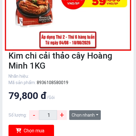
Kim chi cải thảo cây Hoàng
Minh 1KG
Nhãn hiệu:
Mã sản phẩm:
8936108580019
79,800 đ
/Gói
-
+
Số lượng:
Chọn nhanh
Chọn mua