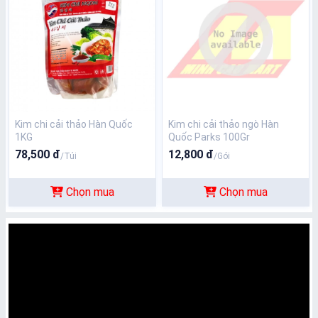
Kim chi cải thảo Hàn Quốc
Kim chi cải thảo ngò Hàn
1KG
Quốc Parks 100Gr
78,500 đ
12,800 đ
/Túi
/Gói
Chọn mua
Chọn mua