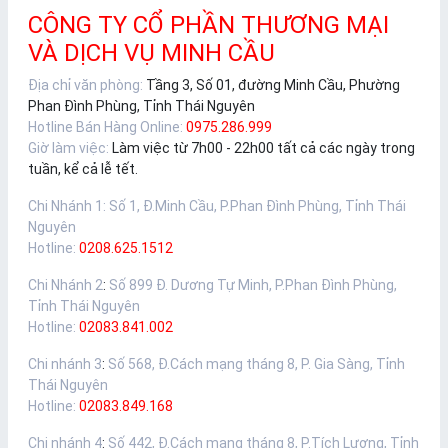
CÔNG TY CỔ PHẦN THƯƠNG MẠI
VÀ DỊCH VỤ MINH CẦU
Địa chỉ văn phòng:
Tầng 3, Số 01, đường Minh Cầu, Phường
Phan Đình Phùng, Tỉnh Thái Nguyên
Hotline Bán Hàng Online:
0975.286.999
Giờ làm việc:
Làm việc từ 7h00 - 22h00 tất cả các ngày trong
tuần, kể cả lễ tết.
Chi Nhánh 1
:
Số 1, Đ.Minh Cầu, P.Phan Đình Phùng, Tỉnh Thái
Nguyên
Hotline:
0208.625.1512
Chi Nhánh 2
:
Số 899 Đ. Dương Tự Minh, P.Phan Đình Phùng,
Tỉnh Thái Nguyên
Hotline:
02083.841.002
Chi nhánh 3
:
Số 568, Đ.Cách mạng tháng 8, P. Gia Sàng, Tỉnh
Thái Nguyên
Hotline:
02083.849.168
Chi nhánh 4
:
Số 442, Đ.Cách mạng tháng 8, P.Tích Lương, Tỉnh