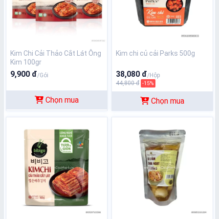
Kim Chi Cải Thảo Cắt Lát Ông
Kim chi củ cải Parks 500g
Kim 100gr
9,900 đ
38,080 đ
/Gói
/Hộp
44,800 đ
-15%
Chọn mua
Chọn mua