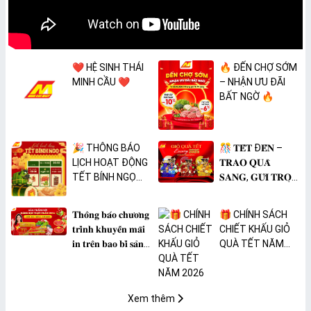
❤️ HỆ SINH THÁI
🔥 ĐẾN CHỢ SỚM
MINH CẦU ❤️
– NHẬN ƯU ĐÃI
BẤT NGỜ 🔥
🎉 THÔNG BÁO
🎊 𝐓𝐄̂́𝐓 Đ𝐄̂́𝐍 –
LỊCH HOẠT ĐỘNG
𝐓𝐑𝐀𝐎 𝐐𝐔𝐀̀
TẾT BÍNH NGỌ
𝐒𝐀𝐍𝐆, 𝐆𝐔̛̉𝐈 𝐓𝐑𝐎̣𝐍
2026 🎉
𝐓𝐀̂𝐌 𝐘́ 🎊
𝐓𝐡𝐨̂𝐧𝐠 𝐛𝐚́𝐨 𝐜𝐡𝐮̛𝐨̛𝐧𝐠
🎁 CHÍNH SÁCH
𝐭𝐫𝐢̀𝐧𝐡 𝐤𝐡𝐮𝐲𝐞̂́𝐧 𝐦𝐚̃𝐢
CHIẾT KHẤU GIỎ
𝐢𝐧 𝐭𝐫𝐞̂𝐧 𝐛𝐚𝐨 𝐛𝐢̀ 𝐬𝐚̉𝐧
QUÀ TẾT NĂM
𝐩𝐡𝐚̂̉𝐦 𝐌𝐀̀𝐍𝐆 𝐁𝐎̣𝐂
2026
𝐓𝐇𝐔̛̣𝐂 𝐏𝐇𝐀̂̉𝐌
𝐏𝐕𝐂 𝐌𝐈𝐂𝐀
Xem thêm