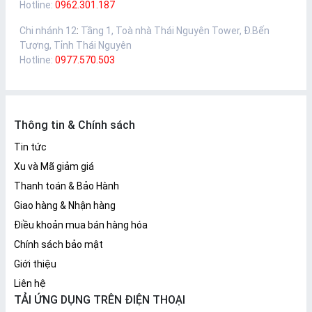
Hotline:
0962.301.187
Chi nhánh 12
:
Tầng 1, Toà nhà Thái Nguyên Tower, Đ.Bến
Tượng, Tỉnh Thái Nguyên
Hotline:
0977.570.503
Thông tin & Chính sách
Tin tức
Xu và Mã giảm giá
Thanh toán & Bảo Hành
Giao hàng & Nhận hàng
Điều khoản mua bán hàng hóa
Chính sách bảo mật
Giới thiệu
Liên hệ
TẢI ỨNG DỤNG TRÊN ĐIỆN THOẠI