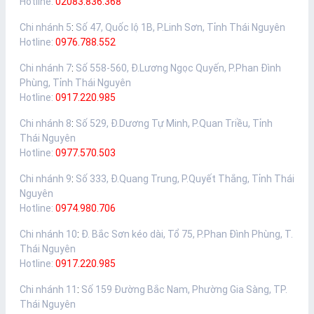
Hotline:
02083.836.368
Chi nhánh 5
:
Số 47, Quốc lộ 1B, P.Linh Sơn, Tỉnh Thái Nguyên
Hotline:
0976.788.552
Chi nhánh 7
:
Số 558-560, Đ.Lương Ngọc Quyến, P.Phan Đình
Phùng, Tỉnh Thái Nguyên
Hotline:
0917.220.985
Chi nhánh 8
:
Số 529, Đ.Dương Tự Minh, P.Quan Triều, Tỉnh
Thái Nguyên
Hotline:
0977.570.503
Chi nhánh 9
:
Số 333, Đ.Quang Trung, P.Quyết Thắng, Tỉnh Thái
Nguyên
Hotline:
0974.980.706
Chi nhánh 10
:
Đ. Bắc Sơn kéo dài, Tổ 75, P.Phan Đình Phùng, T.
Thái Nguyên
Hotline:
0917.220.985
Chi nhánh 11
:
Số 159 Đường Bắc Nam, Phường Gia Sàng, TP.
Thái Nguyên