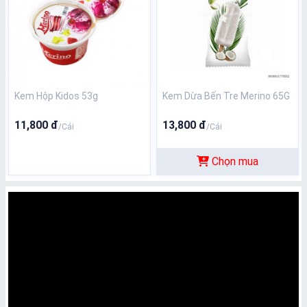
Kem Hộp Kidos 53g
Kem Dừa Bến Tre Merino 65G
11,800 đ
13,800 đ
/Cái
/Cái
Chọn mua