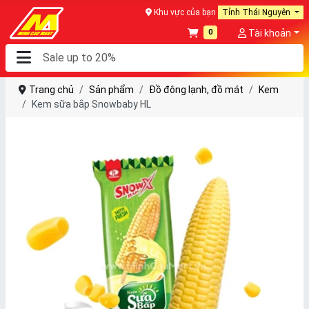
Khu vực của bạn
Tỉnh Thái Nguyên
0
Tài khoản
Trang chủ
Sản phẩm
Đồ đông lạnh, đồ mát
Kem
Kem sữa bắp Snowbaby HL