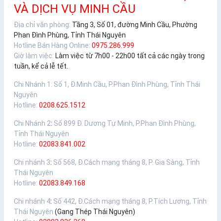
VÀ DỊCH VỤ MINH CẦU
Địa chỉ văn phòng:
Tầng 3, Số 01, đường Minh Cầu, Phường
Phan Đình Phùng, Tỉnh Thái Nguyên
Hotline Bán Hàng Online:
0975.286.999
Giờ làm việc:
Làm việc từ 7h00 - 22h00 tất cả các ngày trong
tuần, kể cả lễ tết.
Chi Nhánh 1
:
Số 1, Đ.Minh Cầu, P.Phan Đình Phùng, Tỉnh Thái
Nguyên
Hotline:
0208.625.1512
Chi Nhánh 2
:
Số 899 Đ. Dương Tự Minh, P.Phan Đình Phùng,
Tỉnh Thái Nguyên
Hotline:
02083.841.002
Chi nhánh 3
:
Số 568, Đ.Cách mạng tháng 8, P. Gia Sàng, Tỉnh
Thái Nguyên
Hotline:
02083.849.168
Chi nhánh 4
:
Số 442, Đ.Cách mạng tháng 8, P.Tích Lương, Tỉnh
Thái Nguyên
(Gang Thép Thái Nguyên)