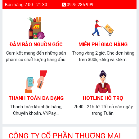
Bán hàng 7:00 - 21:30
0975 286 999
ĐẢM BẢO NGUỒN GỐC
MIỄN PHÍ GIAO HÀNG
Cam kết mang đến những sản
Trong vòng 2 giờ, Cho đơn hàng
phẩm có chất lượng hàng đầu.
trên 300k, <5kg và <5km.
THANH TOÁN ĐA DẠNG
HOTLINE HỖ TRỢ
Thanh toán khi nhận hàng,
7h40 - 21h từ Tất cả các ngày
Chuyển khoản, VNPay,...
trong Tuần.
CÔNG TY CỔ PHẦN THƯƠNG MẠI