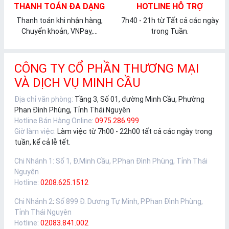
THANH TOÁN ĐA DẠNG
HOTLINE HỖ TRỢ
Thanh toán khi nhận hàng,
7h40 - 21h từ Tất cả các ngày
Chuyển khoản, VNPay,...
trong Tuần.
CÔNG TY CỔ PHẦN THƯƠNG MẠI
VÀ DỊCH VỤ MINH CẦU
Địa chỉ văn phòng:
Tầng 3, Số 01, đường Minh Cầu, Phường
Phan Đình Phùng, Tỉnh Thái Nguyên
Hotline Bán Hàng Online:
0975.286.999
Giờ làm việc:
Làm việc từ 7h00 - 22h00 tất cả các ngày trong
tuần, kể cả lễ tết.
Chi Nhánh 1
:
Số 1, Đ.Minh Cầu, P.Phan Đình Phùng, Tỉnh Thái
Nguyên
Hotline:
0208.625.1512
Chi Nhánh 2
:
Số 899 Đ. Dương Tự Minh, P.Phan Đình Phùng,
Tỉnh Thái Nguyên
Hotline:
02083.841.002