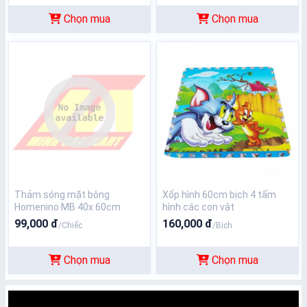
Chọn mua
Chọn mua
Thảm sóng mặt bông
Xốp hình 60cm bịch 4 tấm
Homenino MB 40x 60cm
hình các con vật
99,000 đ
160,000 đ
/Chiếc
/Bịch
Chọn mua
Chọn mua