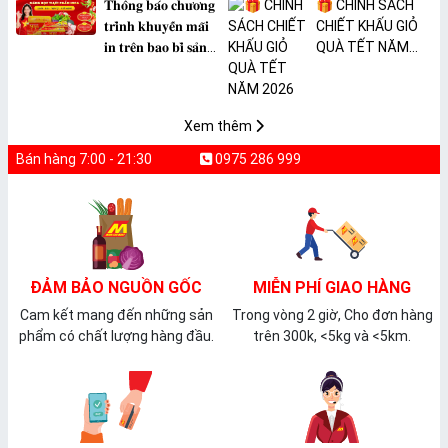
𝐓𝐡𝐨̂𝐧𝐠 𝐛𝐚́𝐨 𝐜𝐡𝐮̛𝐨̛𝐧𝐠
🎁 CHÍNH SÁCH
𝐭𝐫𝐢̀𝐧𝐡 𝐤𝐡𝐮𝐲𝐞̂́𝐧 𝐦𝐚̃𝐢
CHIẾT KHẤU GIỎ
𝐢𝐧 𝐭𝐫𝐞̂𝐧 𝐛𝐚𝐨 𝐛𝐢̀ 𝐬𝐚̉𝐧
QUÀ TẾT NĂM
𝐩𝐡𝐚̂̉𝐦 𝐌𝐀̀𝐍𝐆 𝐁𝐎̣𝐂
2026
𝐓𝐇𝐔̛̣𝐂 𝐏𝐇𝐀̂̉𝐌
𝐏𝐕𝐂 𝐌𝐈𝐂𝐀
Xem thêm
Bán hàng 7:00 - 21:30
0975 286 999
ĐẢM BẢO NGUỒN GỐC
MIỄN PHÍ GIAO HÀNG
Cam kết mang đến những sản
Trong vòng 2 giờ, Cho đơn hàng
phẩm có chất lượng hàng đầu.
trên 300k, <5kg và <5km.