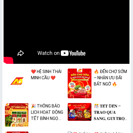
❤️ HỆ SINH THÁI
🔥 ĐẾN CHỢ SỚM
MINH CẦU ❤️
– NHẬN ƯU ĐÃI
BẤT NGỜ 🔥
🎉 THÔNG BÁO
🎊 𝐓𝐄̂́𝐓 Đ𝐄̂́𝐍 –
LỊCH HOẠT ĐỘNG
𝐓𝐑𝐀𝐎 𝐐𝐔𝐀̀
TẾT BÍNH NGỌ
𝐒𝐀𝐍𝐆, 𝐆𝐔̛̉𝐈 𝐓𝐑𝐎̣𝐍
2026 🎉
𝐓𝐀̂𝐌 𝐘́ 🎊