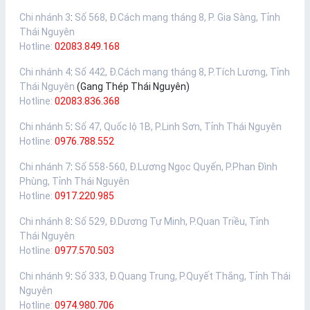
Chi nhánh 3
:
Số 568, Đ.Cách mạng tháng 8, P. Gia Sàng, Tỉnh
Thái Nguyên
Hotline:
02083.849.168
Chi nhánh 4
:
Số 442, Đ.Cách mạng tháng 8, P.Tích Lương, Tỉnh
Thái Nguyên
(Gang Thép Thái Nguyên)
Hotline:
02083.836.368
Chi nhánh 5
:
Số 47, Quốc lộ 1B, P.Linh Sơn, Tỉnh Thái Nguyên
Hotline:
0976.788.552
Chi nhánh 7
:
Số 558-560, Đ.Lương Ngọc Quyến, P.Phan Đình
Phùng, Tỉnh Thái Nguyên
Hotline:
0917.220.985
Chi nhánh 8
:
Số 529, Đ.Dương Tự Minh, P.Quan Triều, Tỉnh
Thái Nguyên
Hotline:
0977.570.503
Chi nhánh 9
:
Số 333, Đ.Quang Trung, P.Quyết Thắng, Tỉnh Thái
Nguyên
Hotline:
0974.980.706