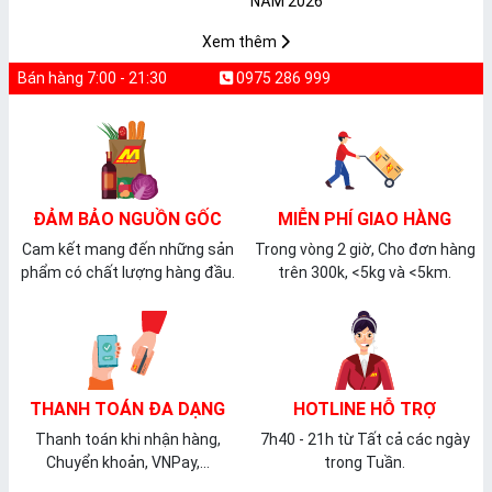
𝐓𝐇𝐔̛̣𝐂 𝐏𝐇𝐀̂̉𝐌
𝐏𝐕𝐂 𝐌𝐈𝐂𝐀
Xem thêm
Bán hàng 7:00 - 21:30
0975 286 999
ĐẢM BẢO NGUỒN GỐC
MIỄN PHÍ GIAO HÀNG
Cam kết mang đến những sản
Trong vòng 2 giờ, Cho đơn hàng
phẩm có chất lượng hàng đầu.
trên 300k, <5kg và <5km.
THANH TOÁN ĐA DẠNG
HOTLINE HỖ TRỢ
Thanh toán khi nhận hàng,
7h40 - 21h từ Tất cả các ngày
Chuyển khoản, VNPay,...
trong Tuần.