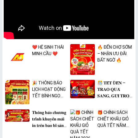
❤️ HỆ SINH THÁI
🔥 ĐẾN CHỢ SỚM
MINH CẦU ❤️
– NHẬN ƯU ĐÃI
BẤT NGỜ 🔥
🎉 THÔNG BÁO
🎊 𝐓𝐄̂́𝐓 Đ𝐄̂́𝐍 –
LỊCH HOẠT ĐỘNG
𝐓𝐑𝐀𝐎 𝐐𝐔𝐀̀
TẾT BÍNH NGỌ
𝐒𝐀𝐍𝐆, 𝐆𝐔̛̉𝐈 𝐓𝐑𝐎̣𝐍
2026 🎉
𝐓𝐀̂𝐌 𝐘́ 🎊
𝐓𝐡𝐨̂𝐧𝐠 𝐛𝐚́𝐨 𝐜𝐡𝐮̛𝐨̛𝐧𝐠
🎁 CHÍNH SÁCH
𝐭𝐫𝐢̀𝐧𝐡 𝐤𝐡𝐮𝐲𝐞̂́𝐧 𝐦𝐚̃𝐢
CHIẾT KHẤU GIỎ
𝐢𝐧 𝐭𝐫𝐞̂𝐧 𝐛𝐚𝐨 𝐛𝐢̀ 𝐬𝐚̉𝐧
QUÀ TẾT NĂM
𝐩𝐡𝐚̂̉𝐦 𝐌𝐀̀𝐍𝐆 𝐁𝐎̣𝐂
2026