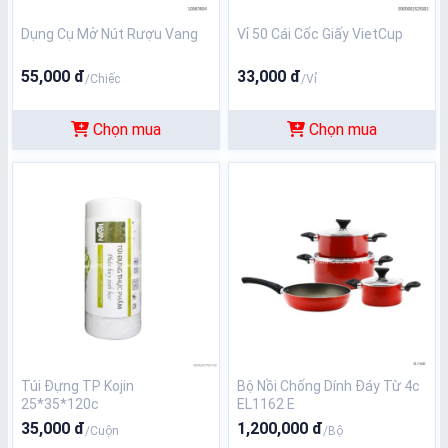
Dụng Cụ Mở Nút Rượu Vang
Vỉ 50 Cái Cốc Giấy VietCup
55,000 đ
33,000 đ
/Chiếc
/Vỉ
Chọn mua
Chọn mua
Túi Đựng TP Kojin
Bộ Nồi Chống Dính Đáy Từ 4c
25*35*120c
EL1162 E
35,000 đ
1,200,000 đ
/Cuộn
/Bộ