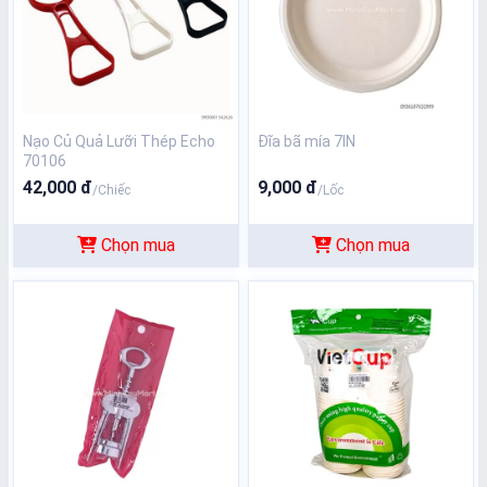
Nạo Củ Quả Lưỡi Thép Echo
Đĩa bã mía 7IN
70106
42,000 đ
9,000 đ
/Chiếc
/Lốc
Chọn mua
Chọn mua