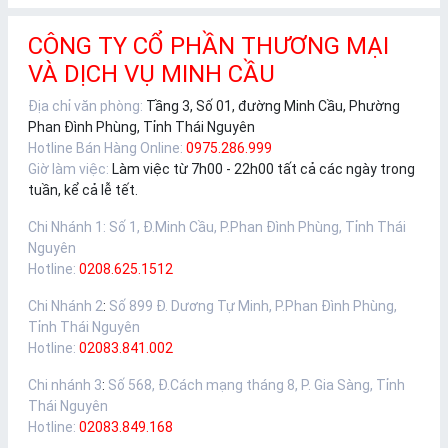
CÔNG TY CỔ PHẦN THƯƠNG MẠI
VÀ DỊCH VỤ MINH CẦU
Địa chỉ văn phòng:
Tầng 3, Số 01, đường Minh Cầu, Phường
Phan Đình Phùng, Tỉnh Thái Nguyên
Hotline Bán Hàng Online:
0975.286.999
Giờ làm việc:
Làm việc từ 7h00 - 22h00 tất cả các ngày trong
tuần, kể cả lễ tết.
Chi Nhánh 1
:
Số 1, Đ.Minh Cầu, P.Phan Đình Phùng, Tỉnh Thái
Nguyên
Hotline:
0208.625.1512
Chi Nhánh 2
:
Số 899 Đ. Dương Tự Minh, P.Phan Đình Phùng,
Tỉnh Thái Nguyên
Hotline:
02083.841.002
Chi nhánh 3
:
Số 568, Đ.Cách mạng tháng 8, P. Gia Sàng, Tỉnh
Thái Nguyên
Hotline:
02083.849.168