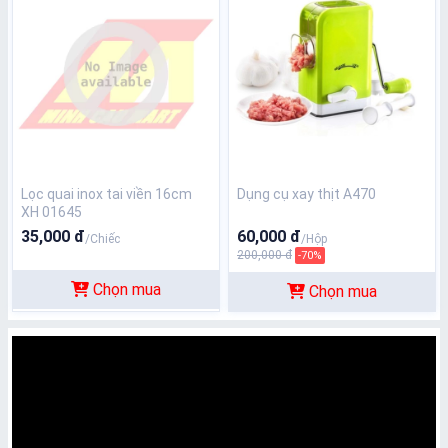
Lọc quai inox tai viền 16cm
Dụng cụ xay thịt A470
XH 01645
35,000 đ
60,000 đ
/Chiếc
/Hộp
200,000 đ
-70%
Chọn mua
Chọn mua