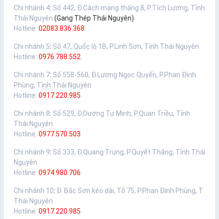
Chi nhánh 4
:
Số 442, Đ.Cách mạng tháng 8, P.Tích Lương, Tỉnh
Thái Nguyên
(Gang Thép Thái Nguyên)
Hotline:
02083.836.368
Chi nhánh 5
:
Số 47, Quốc lộ 1B, P.Linh Sơn, Tỉnh Thái Nguyên
Hotline:
0976.788.552
Chi nhánh 7
:
Số 558-560, Đ.Lương Ngọc Quyến, P.Phan Đình
Phùng, Tỉnh Thái Nguyên
Hotline:
0917.220.985
Chi nhánh 8
:
Số 529, Đ.Dương Tự Minh, P.Quan Triều, Tỉnh
Thái Nguyên
Hotline:
0977.570.503
Chi nhánh 9
:
Số 333, Đ.Quang Trung, P.Quyết Thắng, Tỉnh Thái
Nguyên
Hotline:
0974.980.706
Chi nhánh 10
:
Đ. Bắc Sơn kéo dài, Tổ 75, P.Phan Đình Phùng, T.
Thái Nguyên
Hotline:
0917.220.985