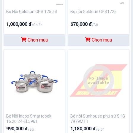
Bộ Nồi Goldsun GPS 1750 S
Bộ nồi Goldsun GPS1725
1,000,000 đ
670,000 đ
/Chiếc
/Bộ
Chọn mua
Chọn mua
Bộ Nồi Inoox Smartcook
Bộ nồi Sunhouse phủ sứ SHG
16.20.24-EL5961
7979MT1
990,000 đ
1,180,000 đ
/Bộ
/Bịch