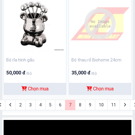
Bộ rĩa hình gấu
Bộ thau rổ Biohome 24cm
50,000 đ
35,000 đ
/Bộ
/Bộ
Chọn mua
Chọn mua
2
3
4
5
6
7
8
9
10
11