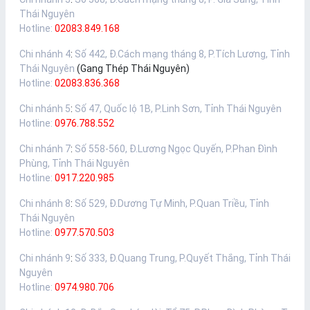
Thái Nguyên
Hotline:
02083.849.168
Chi nhánh 4
:
Số 442, Đ.Cách mạng tháng 8, P.Tích Lương, Tỉnh
Thái Nguyên
(Gang Thép Thái Nguyên)
Hotline:
02083.836.368
Chi nhánh 5
:
Số 47, Quốc lộ 1B, P.Linh Sơn, Tỉnh Thái Nguyên
Hotline:
0976.788.552
Chi nhánh 7
:
Số 558-560, Đ.Lương Ngọc Quyến, P.Phan Đình
Phùng, Tỉnh Thái Nguyên
Hotline:
0917.220.985
Chi nhánh 8
:
Số 529, Đ.Dương Tự Minh, P.Quan Triều, Tỉnh
Thái Nguyên
Hotline:
0977.570.503
Chi nhánh 9
:
Số 333, Đ.Quang Trung, P.Quyết Thắng, Tỉnh Thái
Nguyên
Hotline:
0974.980.706