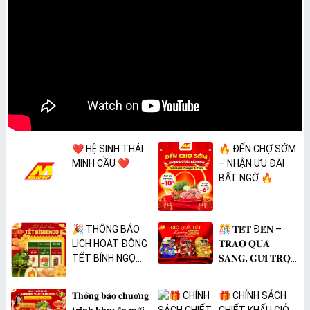
❤️ HỆ SINH THÁI
🔥 ĐẾN CHỢ SỚM
MINH CẦU ❤️
– NHẬN ƯU ĐÃI
BẤT NGỜ 🔥
🎉 THÔNG BÁO
🎊 𝐓𝐄̂́𝐓 Đ𝐄̂́𝐍 –
LỊCH HOẠT ĐỘNG
𝐓𝐑𝐀𝐎 𝐐𝐔𝐀̀
TẾT BÍNH NGỌ
𝐒𝐀𝐍𝐆, 𝐆𝐔̛̉𝐈 𝐓𝐑𝐎̣𝐍
2026 🎉
𝐓𝐀̂𝐌 𝐘́ 🎊
𝐓𝐡𝐨̂𝐧𝐠 𝐛𝐚́𝐨 𝐜𝐡𝐮̛𝐨̛𝐧𝐠
🎁 CHÍNH SÁCH