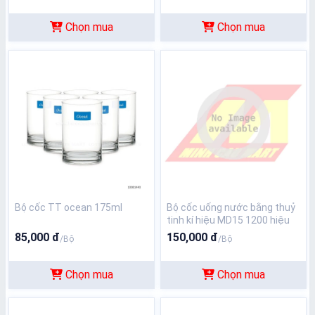
Chọn mua
Chọn mua
Bộ cốc TT ocean 175ml
Bộ cốc uống nước bằng thuỷ
tinh kí hiệu MD15 1200 hiệu
Hexing
85,000 đ
150,000 đ
/Bộ
/Bộ
Chọn mua
Chọn mua