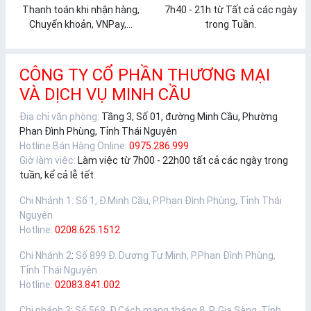
Thanh toán khi nhận hàng,
7h40 - 21h từ Tất cả các ngày
Chuyển khoản, VNPay,...
trong Tuần.
CÔNG TY CỔ PHẦN THƯƠNG MẠI
VÀ DỊCH VỤ MINH CẦU
Địa chỉ văn phòng:
Tầng 3, Số 01, đường Minh Cầu, Phường
Phan Đình Phùng, Tỉnh Thái Nguyên
Hotline Bán Hàng Online:
0975.286.999
Giờ làm việc:
Làm việc từ 7h00 - 22h00 tất cả các ngày trong
tuần, kể cả lễ tết.
Chi Nhánh 1
:
Số 1, Đ.Minh Cầu, P.Phan Đình Phùng, Tỉnh Thái
Nguyên
Hotline:
0208.625.1512
Chi Nhánh 2
:
Số 899 Đ. Dương Tự Minh, P.Phan Đình Phùng,
Tỉnh Thái Nguyên
Hotline:
02083.841.002
Chi nhánh 3
:
Số 568, Đ.Cách mạng tháng 8, P. Gia Sàng, Tỉnh