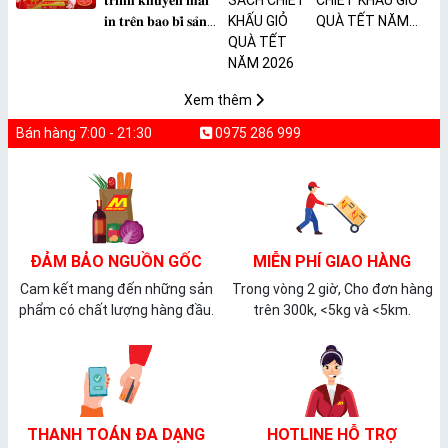
𝐭𝐫𝐢̀𝐧𝐡 𝐤𝐡𝐮𝐲𝐞̂́𝐧 𝐦𝐚̃𝐢
CHIẾT KHẤU GIỎ
𝐢𝐧 𝐭𝐫𝐞̂𝐧 𝐛𝐚𝐨 𝐛𝐢̀ 𝐬𝐚̉𝐧
QUÀ TẾT NĂM
𝐩𝐡𝐚̂̉𝐦 𝐌𝐀̀𝐍𝐆 𝐁𝐎̣𝐂
2026
𝐓𝐇𝐔̛̣𝐂 𝐏𝐇𝐀̂̉𝐌
𝐏𝐕𝐂 𝐌𝐈𝐂𝐀
Xem thêm
Bán hàng 7:00 - 21:30
0975 286 999
ĐẢM BẢO NGUỒN GỐC
MIỄN PHÍ GIAO HÀNG
Cam kết mang đến những sản
Trong vòng 2 giờ, Cho đơn hàng
phẩm có chất lượng hàng đầu.
trên 300k, <5kg và <5km.
THANH TOÁN ĐA DẠNG
HOTLINE HỖ TRỢ