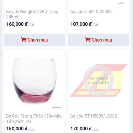
Bộ cốc Hongli 5412F,G trắng
Bộ cốc lỡ 8310-290ML
345ml
160,000 đ
107,000 đ
/Bộ
/Bộ
Chọn mua
Chọn mua
Bộ Cốc Trứng Thấp 1584 Màu
Bộ cốc TT H5805/J5385
Tím Xanh HG
150,000 đ
170,000 đ
/Bộ
/Bộ