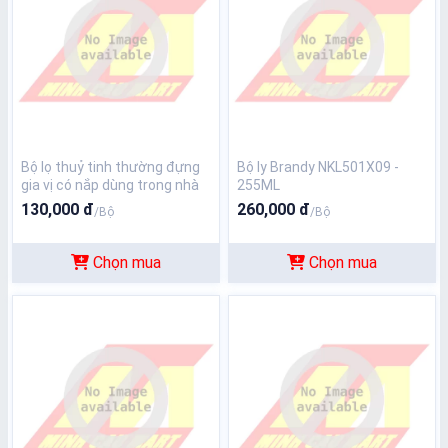
Bộ lọ thuỷ tinh thường đựng
Bộ ly Brandy NKL501X09 -
gia vị có nắp dùng trong nhà
255ML
bếp có khay đế nhựa kí hiệu
130,000 đ
260,000 đ
/Bộ
/Bộ
MD09-1171
Chọn mua
Chọn mua