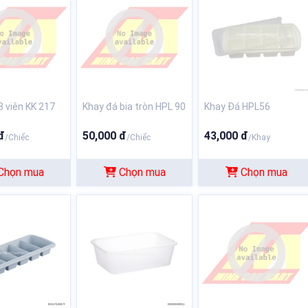
8 viên KK 217
Khay đá bia tròn HPL 90
Khay Đá HPL56
đ
50,000 đ
43,000 đ
/Chiếc
/Chiếc
/Khay
Chọn mua
Chọn mua
Chọn mua