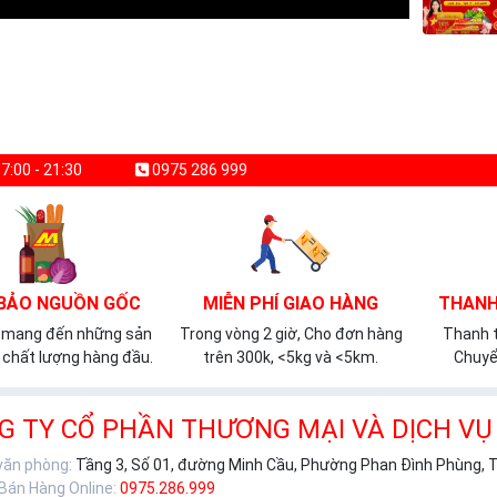
7:00 - 21:30
0975 286 999
BẢO NGUỒN GỐC
MIỄN PHÍ GIAO HÀNG
THANH
 mang đến những sản
Trong vòng 2 giờ, Cho đơn hàng
Thanh t
chất lượng hàng đầu.
trên 300k, <5kg và <5km.
Chuyể
G TY CỔ PHẦN THƯƠNG MẠI VÀ DỊCH VỤ
 văn phòng:
Tầng 3, Số 01, đường Minh Cầu, Phường Phan Đình Phùng, 
 Bán Hàng Online:
0975.286.999