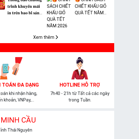
𝐭𝐫𝐢̀𝐧𝐡 𝐤𝐡𝐮𝐲𝐞̂́𝐧 𝐦𝐚̃𝐢
CHIẾT KHẤU GIỎ
𝐢𝐧 𝐭𝐫𝐞̂𝐧 𝐛𝐚𝐨 𝐛𝐢̀ 𝐬𝐚̉𝐧
QUÀ TẾT NĂM
𝐩𝐡𝐚̂̉𝐦 𝐌𝐀̀𝐍𝐆 𝐁𝐎̣𝐂
2026
𝐓𝐇𝐔̛̣𝐂 𝐏𝐇𝐀̂̉𝐌 𝐏𝐕𝐂
𝐌𝐈𝐂𝐀
Xem thêm
 TOÁN ĐA DẠNG
HOTLINE HỖ TRỢ
oán khi nhận hàng,
7h40 - 21h từ Tất cả các ngày
n khoản, VNPay,...
trong Tuần.
 MINH CẦU
Tỉnh Thái Nguyên