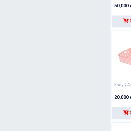
50,000 
Khay ý A
20,000 