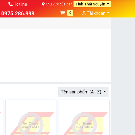
Hotline
Khu vực của bạn
Tỉnh Thái Nguyên
0975.286.999
0
Tài khoản
Tên sản phẩm (A - Z)