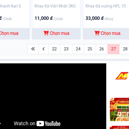
thanh Kari 5
Khay đá Việt Nhật 3KG
Khay đá vuông HPL 10
đ
11,000 đ
33,000 đ
/Chiếc
/Chiếc
/Khay
Chọn mua
Chọn mua
Chọn mua
22
23
24
25
26
27
28