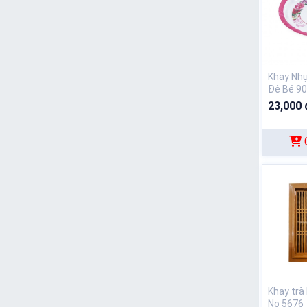
Khay Nh
Đê Bé 9
23,000 
Khay trà
No 5676