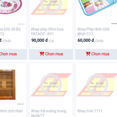
ựa 535-30 Bô
Khay phíp CN in hoa
Khay Phíp Hình Chữ
012
FATACO - KV1
Nhật C17
đ
90,000 đ
60,000 đ
/Chiếc
/Cái
/Chiếc
Chọn mua
Chọn mua
Chọn mua
 hình chữ nhật
Khay trà vuông trung
Khay tròn 1111
No5677