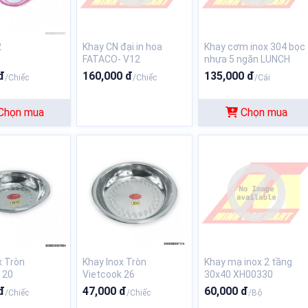
2
Khay CN đại in hoa
Khay cơm inox 304 bọc
FATACO- V12
nhựa 5 ngăn LUNCH
BOX
đ
160,000 đ
135,000 đ
/Chiếc
/Chiếc
/Cái
Chọn mua
Chọn mua
x Tròn
Khay Inox Tròn
Khay mạ inox 2 tầng
 20
Vietcook 26
30x40 XH00330
đ
47,000 đ
60,000 đ
/Chiếc
/Chiếc
/Bộ