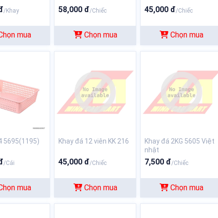
đ
58,000 đ
45,000 đ
/Khay
/Chiếc
/Chiếc
Chọn mua
Chọn mua
Chọn mua
4 5695(1195)
Khay đá 12 viên KK 216
Khay đá 2KG 5605 Việt
nhật
đ
45,000 đ
7,500 đ
/Cái
/Chiếc
/Chiếc
Chọn mua
Chọn mua
Chọn mua