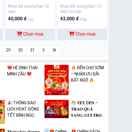
Khay đá vuông Kari 12
Khay đá vuông Kari 12
viên
viên có hộp
40,000 đ
43,000 đ
/Cái
/Hộp
Chọn mua
Chọn mua
29
30
31
❤️ HỆ SINH THÁI
🔥 ĐẾN CHỢ SỚM
MINH CẦU ❤️
– NHẬN ƯU ĐÃI
BẤT NGỜ 🔥
🎉 THÔNG BÁO
🎊 𝐓𝐄̂́𝐓 Đ𝐄̂́𝐍 –
LỊCH HOẠT ĐỘNG
𝐓𝐑𝐀𝐎 𝐐𝐔𝐀̀
TẾT BÍNH NGỌ
𝐒𝐀𝐍𝐆, 𝐆𝐔̛̉𝐈 𝐓𝐑𝐎̣𝐍
2026 🎉
𝐓𝐀̂𝐌 𝐘́ 🎊
𝐓𝐡𝐨̂𝐧𝐠 𝐛𝐚́𝐨 𝐜𝐡𝐮̛𝐨̛𝐧𝐠
🎁 CHÍNH SÁCH