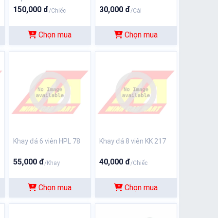
150,000 đ
30,000 đ
/Chiếc
/Cái
Chọn mua
Chọn mua
Khay đá 6 viên HPL 78
Khay đá 8 viên KK 217
55,000 đ
40,000 đ
/Khay
/Chiếc
Chọn mua
Chọn mua