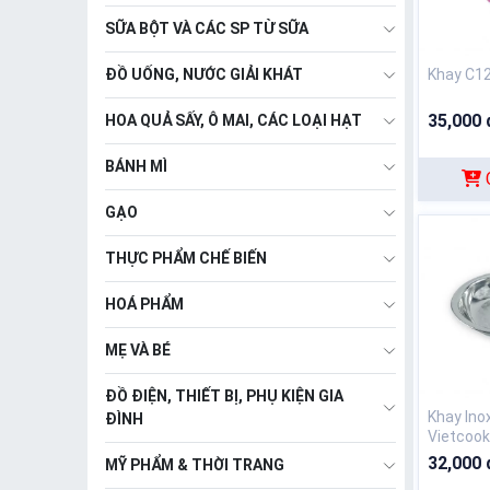
SỮA BỘT VÀ CÁC SP TỪ SỮA
ĐỒ UỐNG, NƯỚC GIẢI KHÁT
Khay C1
35,000 
HOA QUẢ SẤY, Ô MAI, CÁC LOẠI HẠT
BÁNH MÌ
GẠO
THỰC PHẨM CHẾ BIẾN
HOÁ PHẨM
MẸ VÀ BÉ
ĐỒ ĐIỆN, THIẾT BỊ, PHỤ KIỆN GIA
Khay Ino
ĐÌNH
Vietcook
32,000 
MỸ PHẨM & THỜI TRANG