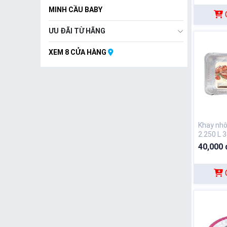
MINH CẦU BABY
ƯU ĐÃI TỪ HÃNG
XEM 8 CỬA HÀNG
Khay nh
2.250 L 
40,000 