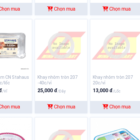
Chọn mua
Chọn mua
Chọn mua
ôm CN Stahaus
Khay nhôm tròn 207
Khay nhôm tròn 207
3c/lốc
-40c/vỉ
20c/vỉ
đ
25,000 đ
13,000 đ
/Vỉ
/Dây
/Lốc
Chọn mua
Chọn mua
Chọn mua