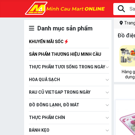
Trang
Danh mục sản phẩm
Đồ điện
KHUYẾN MÃI SỐC
SẢN PHẨM THƯƠNG HIỆU MINH CẦU
THỰC PHẨM TƯƠI SỐNG TRONG NGÀY
Hàng g
dụng
HOA QUẢ SẠCH
RAU CỦ VIETGAP TRONG NGÀY
ĐỒ ĐÔNG LẠNH, ĐỒ MÁT
THỰC PHẨM CHÍN
BÁNH KẸO