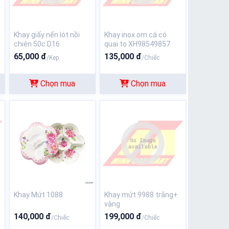
Khay giấy nến lót nồi
Khay inox om cá có
chiên 50c D16
quai to XH98549857
65,000 đ
135,000 đ
/Kẹp
/Chiếc
Chọn mua
Chọn mua
Khay Mứt 1088
Khay mứt 9988 trắng+
vàng
140,000 đ
199,000 đ
/Chiếc
/Chiếc